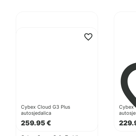
Pogledaj
Pogledaj
proizvod
proizvod
Cybex
Cybex
Pogledaj
Cloud
Cloud
proizvod
G3
G3
Cybex
Plus
Comfort
SensorSafe
autosjedalica
autosjeda
Toddler
Safety
Kit
Cybex Cloud G3 Plus
Cybex 
autosjedalica
autosje
259.95
€
229.