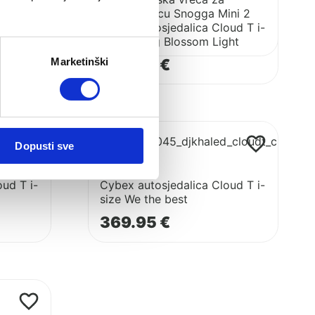
autosjedalicu Snogga Mini 2
ud T i-
Cybex autosjedalica Cloud T i-
79.95
€
Size Spring Blossom Light
Marketinški
359.95
€
Pogledaj
proizvod
Dopusti sve
Cybex
autosjedalica
ud T i-
Cybex autosjedalica Cloud T i-
Cloud
size We the best
T
369.95
€
i-
size
We
the
best