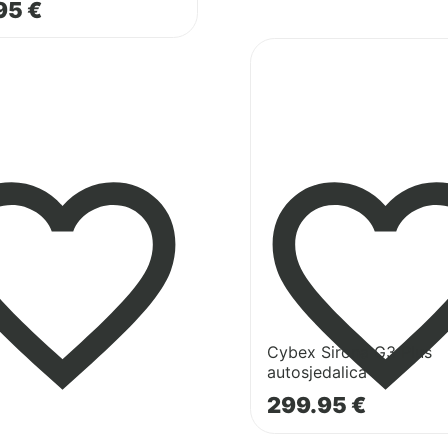
95
€
Pogledaj
proizvod
Cybex
Sirona
G3
Plus
autosjedalica
Cybex Sirona G3 Plus
autosjedalica
299.95
€