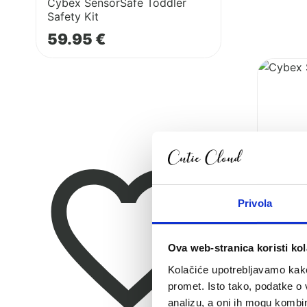
Cybex SensorSafe Toddler
Safety Kit
59.95
€
Pogledaj
proizvod
Cybex
autosjeda
Solution
G2
i-
Fix
Plus
Privola
Ova web-stranica koristi kol
Kolačiće upotrebljavamo kako 
promet. Isto tako, podatke o 
analizu, a oni ih mogu kombini
Cybex a