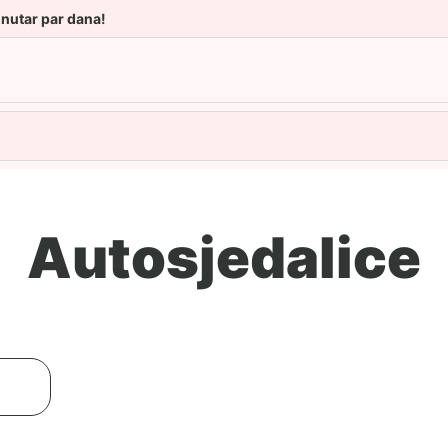
unutar par dana!
Autosjedalice