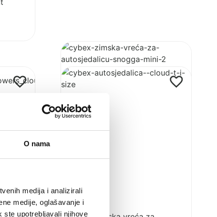
t
Pogledaj
proizvod
Cybex
Pogledaj
zimska
proizvod
vreća
Cybex
za
autosjedalica
autosjedalicu
Cloud
Snogga
T
Mini
i-
O nama
2
Size
Spring
Blossom
Light
enih medija i analizirali
ene medije, oglašavanje i
k ste upotrebljavali njihove
Cybex zimska vreća za