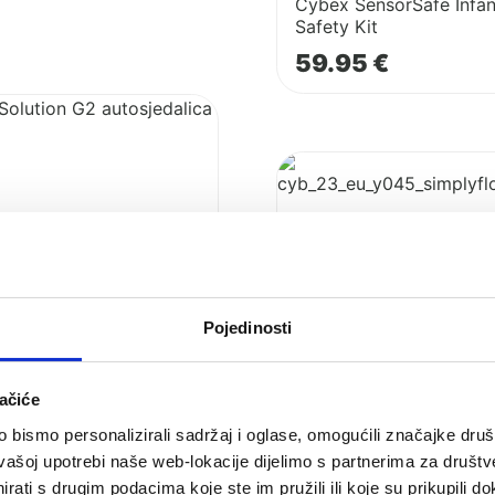
Cybex SensorSafe Infan
Safety Kit
59.95
€
Pogledaj
lica
proizvod
Cybex
autosjedalica
Cloud
T
i-
Pojedinosti
size
Simply
ačiće
Flowers
bismo personalizirali sadržaj i oglase, omogućili značajke društv
vašoj upotrebi naše web-lokacije dijelimo s partnerima za društv
rati s drugim podacima koje ste im pružili ili koje su prikupili do
utosjedalica Solution