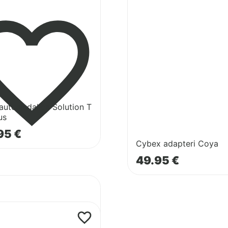
Cybex
adapteri
Coya
utosjedalica Solution T
us
95
€
Cybex adapteri Coya
49.95
€
lica