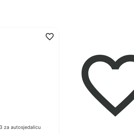
licu
3 za autosjedalicu