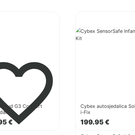
Pogledaj
proizvod
Cybex
Pogledaj
autosjedalica
proizvod
Solution
Cybex
T
SensorSafe
lica
i-
Infant
Fix
Safety
Kit
Cloud G3 Comfort
Cybex autosjedalica So
dalica
i-Fix
95
€
199.95
€