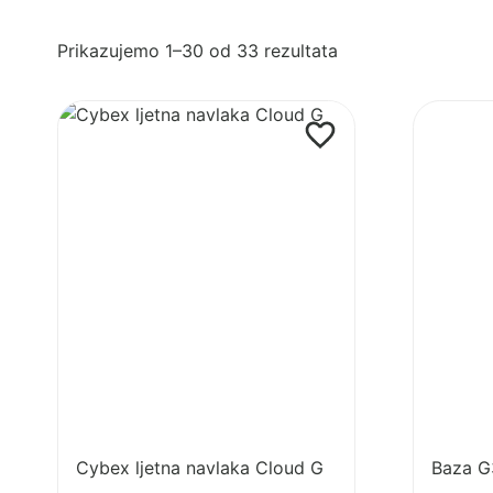
Poredano
Prikazujemo 1–30 od 33 rezultata
po
najnovijem
Pogledaj
Pogledaj
proizvod
proizvod
Cybex
Baza
ljetna
G3
navlaka
za
Cloud
autosjeda
G
Cybex ljetna navlaka Cloud G
Baza G