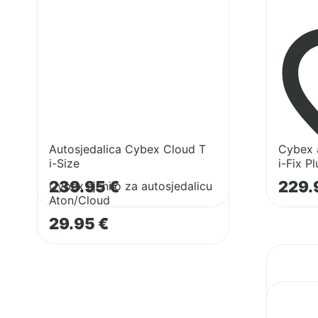
Cloud
Solution
Cybex
T
T
sjenilo
i-
i-
za
Size
Fix
autosjedalicu
Plus
Aton/Cloud
Autosjedalica Cybex Cloud T
Cybex a
i-Size
i-Fix Pl
239.95
€
229.
Cybex sjenilo za autosjedalicu
Aton/Cloud
29.95
€
Pogledaj
proizvod
Cybex
Pogledaj
autosjeda
proizvod