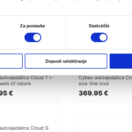
x Plus
Cybex autosjedalica Clo
95
€
size Simply Flowers
Za postavke
Statistički
369.95
€
Pogledaj
lica
proizvod
Dopusti selektiranje
Cybex
lica
autosjedalica
utosjedalica Cloud T i-
Cybex autosjedalica Clo
Cloud
wels of nature
size One love
T
.95
€
369.95
€
i-
size
One
love
Pogledaj
proizvod
autosjedalica Cloud G