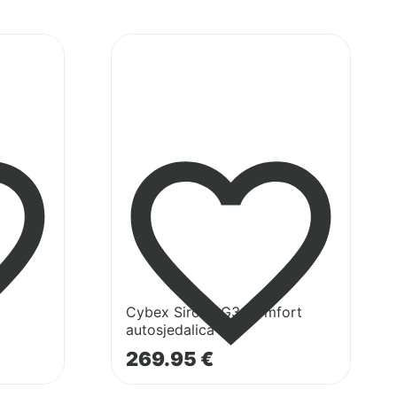
Pogledaj
proizvod
Cybex
Sirona
G3
Comfort
autosjedalica
Cybex Sirona G3 Comfort
autosjedalica
269.95
€