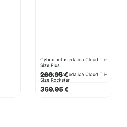
Cloud
Cybex
T
autosjedalica
i-
Cloud
Size
T
Plus
i-
Size
Rockstar
Cybex autosjedalica Cloud T i-
Size Plus
269.95
€
Cybex autosjedalica Cloud T i-
Size Rockstar
369.95
€