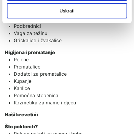
Bočice
Uskrati
Dude
Posuđe i pribor za jelo
Podbradnici
Vaga za težinu
Grickalice i žvakalice
Higijena i prematanje
Pelene
Prematalice
Dodatci za prematalice
Kupanje
Kahlice
Pomoćna stepenica
Kozmetika za mame i djecu
Naši krevetići
Što pokloniti?
Poklon paketi za mame i bebe