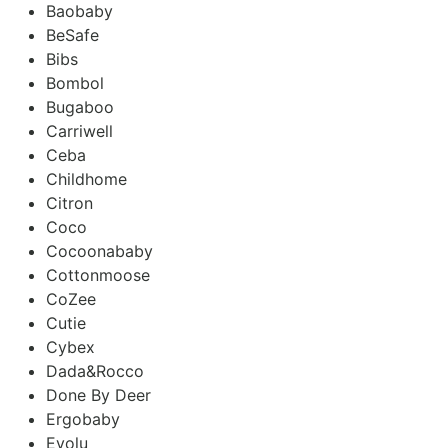
Baobaby
BeSafe
Bibs
Bombol
Bugaboo
Carriwell
Ceba
Childhome
Citron
Coco
Cocoonababy
Cottonmoose
CoZee
Cutie
Cybex
Dada&Rocco
Done By Deer
Ergobaby
Evolu