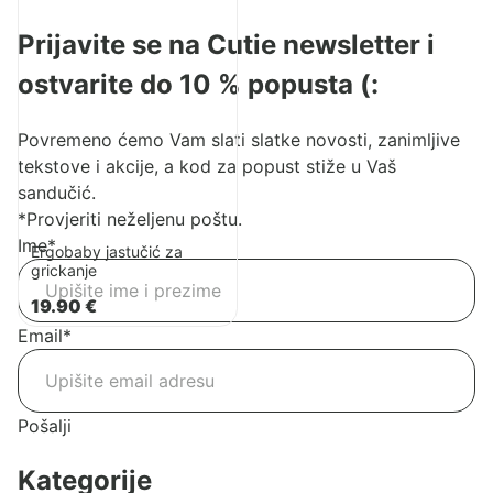
jastučić
Prijavite se na Cutie newsletter i
za
grickanje
ostvarite do 10 % popusta (:
Povremeno ćemo Vam slati slatke novosti, zanimljive
tekstove i akcije, a kod za popust stiže u Vaš
sandučić.
*Provjeriti neželjenu poštu.
Ime
*
Ergobaby jastučić za
grickanje
19.90
€
Email
*
Pošalji
Kategorije