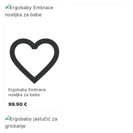
Pogledaj
proizvod
Ergobaby
Embrace
nosiljka
za
bebe
Ergobaby Embrace
nosiljka za bebe
99.90
€
Pogledaj
proizvod
Ergobaby