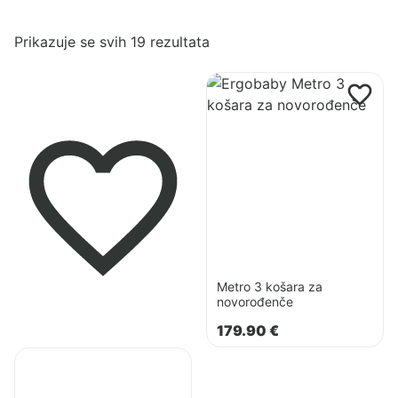
Poredano
Prikazuje se svih 19 rezultata
po
Pogledaj
najnovijem
proizvod
Metro
3
košara
za
novorođenče
Metro 3 košara za
novorođenče
179.90
€
Pogledaj
proizvod