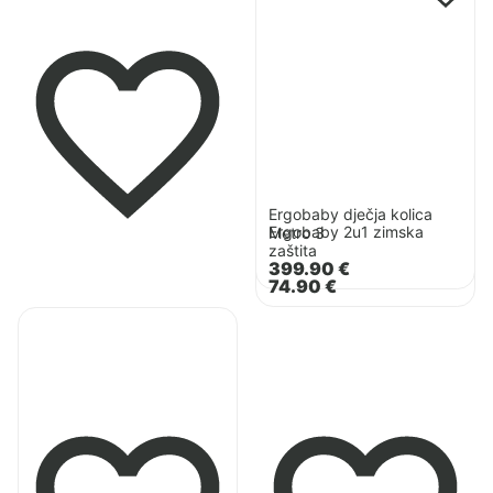
proizvod
Ergobaby
Ergobaby
dječja
2u1
kolica
zimska
Metro
zaštita
3
Ergobaby dječja kolica
Ergobaby 2u1 zimska
Metro 3
zaštita
399.90
€
74.90
€
Pogledaj
proizvod
Ergobaby
Omni
Deluxe
Mesh
nosiljka