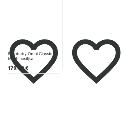
Ergobaby
Omni
Classic
Mesh
nosiljka
Ergobaby Omni Classic
Mesh nosiljka
179.90
€