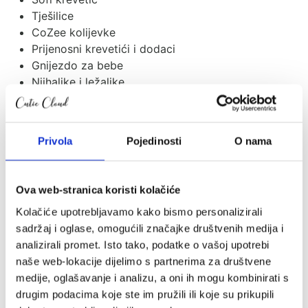
Tješilice
CoZee kolijevke
Prijenosni krevetići i dodaci
Gnijezdo za bebe
Njihaljke i ležaljke
Zaštitne ogradice
Vreće za spavanje
Dekice
Privola
Pojedinosti
O nama
Jastuci i plahte
Tetra pelene
Mobili i vrtuljci
Ova web-stranica koristi kolačiće
Baldahin
Kolačiće upotrebljavamo kako bismo personalizirali
Lampice i projektori
sadržaj i oglase, omogućili značajke društvenih medija i
Baby monitori
analizirali promet. Isto tako, podatke o vašoj upotrebi
Dječja kolica i nosiljke
naše web-lokacije dijelimo s partnerima za društvene
2u1 kolica
medije, oglašavanje i analizu, a oni ih mogu kombinirati s
Kišobran kolica
drugim podacima koje ste im pružili ili koje su prikupili
Kolica za jedno dijete