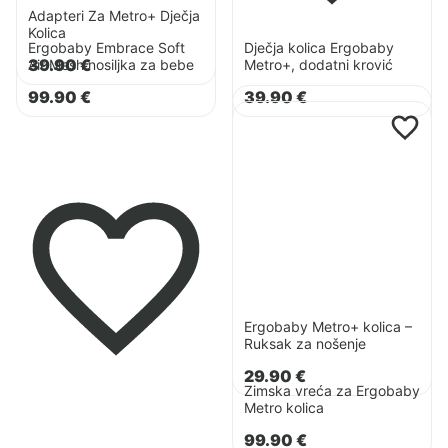
Adapteri Za Metro+ Dječja
Kolica
Ergobaby Embrace Soft
Dječja kolica Ergobaby
39.90
€
Air Mesh nosiljka za bebe
Metro+, dodatni krović
Pogledaj
99.90
€
39.90
€
Pogledaj
proizvod
proizvod
Ergobaby
Zimska
Metro+
vreća
kolica
za
–
Ergobaby
Ruksak
Metro
za
kolica
nošenje
Ergobaby Metro+ kolica –
Ruksak za nošenje
29.90
€
Zimska vreća za Ergobaby
Metro kolica
99.90
€