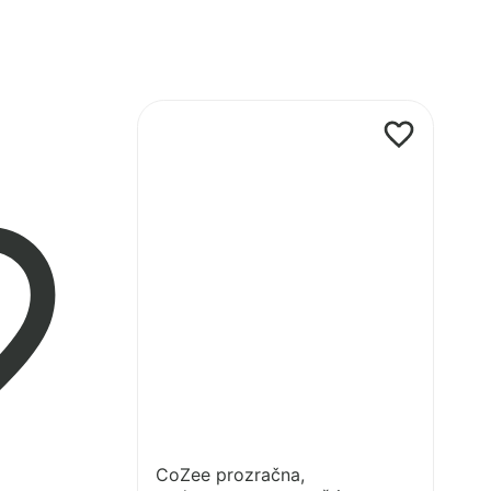
Pogledaj
proizvod
CoZee
prozračna,
vodonepropusna
zaštita
za
madrac
CoZee prozračna,