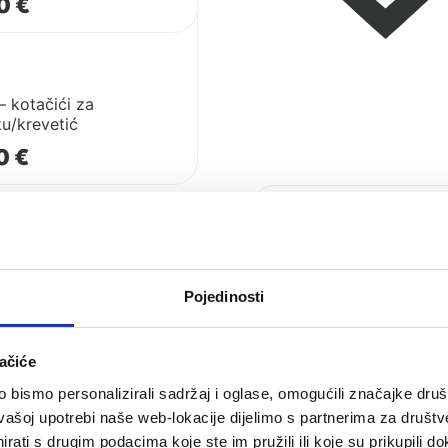
00
€
 kotačići za
ku/krevetić
00
€
Pogledaj
proizvod
Cozee
–
noge
Pojedinosti
za
njihanje
ačiće
u
bismo personalizirali sadržaj i oglase, omogućili značajke društv
vašoj upotrebi naše web-lokacije dijelimo s partnerima za društv
rati s drugim podacima koje ste im pružili ili koje su prikupili do