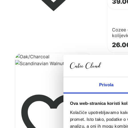
39.
Cozee –
kolijev
26.
Pogledaj
proizvod
Cozee
Pogledaj
XL
proizvod
Junior
Madrac
Privola
krevet
za
i
CoZee
Ova web-stranica koristi kol
sofa
prijenosn
kolijevku
Kolačiće upotrebljavamo kako 
promet. Isto tako, podatke o 
analizu, a oni ih mogu kombini