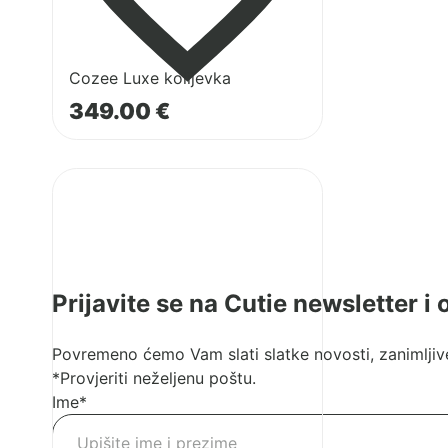
Cozee Luxe kolijevka
349.00
€
Pogledaj
proizvod
CoZee
plahta
Prijavite se na Cutie newsletter i
Povremeno ćemo Vam slati slatke novosti, zanimljive
*Provjeriti neželjenu poštu.
Ime
*