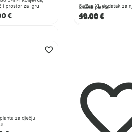
o 3-in-1 kolijevka,
ć i prostor za igru
CoZee XL dodatak za nj
CoZee plahta
00
€
49.00
€
39.00
€
/krevetić
plahta za dječju
ku