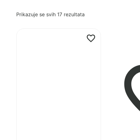
Poredano
Prikazuje se svih 17 rezultata
po
najnovijem
Pogledaj
proizvod
Cozee
Air
2
bedside
kolijevka