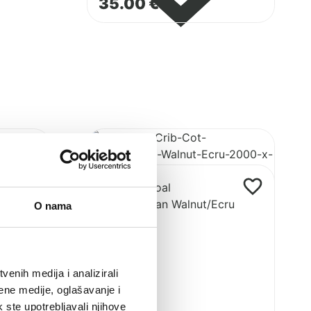
35.00
€
Pogledaj
proizvod
Cozee
Pogledaj
XL
proizvod
kolijevka
CoZee
O nama
i
vodonepropusna
krevetić
plahta
enih medija i analizirali
ene medije, oglašavanje i
k ste upotrebljavali njihove