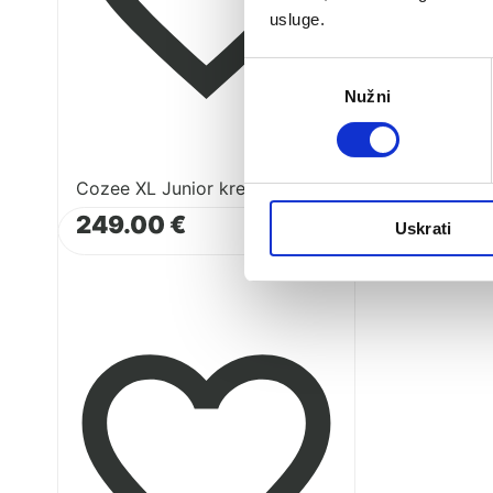
usluge.
Odabir
Nužni
pristanka
Madrac
kolijev
59.
Cozee XL Junior krevet i sofa
Pogledaj
249.00
€
Uskrati
proizvod
Cozee
Luxe
kolijevka