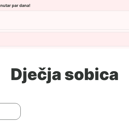
unutar par dana!
Dječja sobica