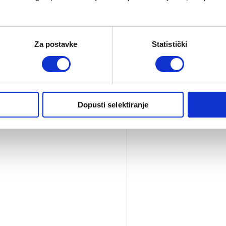
Za postavke
Statistički
 za CoZee prijenosnu
ku
00
€
Cozee – noge za njihan
Pogledaj
39.00
€
Dopusti selektiranje
proizvod
CoZee
prijenosna
kolijevka