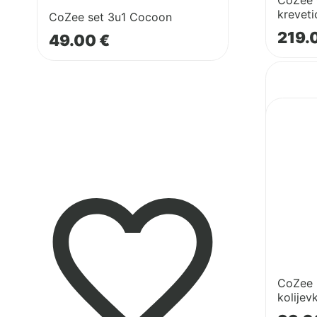
CoZee G
kreveti
CoZee set 3u1 Cocoon
219.
49.00
€
Pogledaj
proizvod
CoZee
Pogledaj
plahta
proizvod
za
Cozee
dječju
–
kolijevku
kotačići
za
kolijevku
CoZee 
kolijev