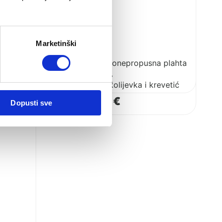
Marketinški
CoZee vodonepropusna plahta
39.00
€
je
Cozee XL kolijevka i krevetić
489.00
€
Dopusti sve