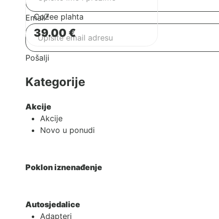
CoZee plahta
Email
*
39.00
€
Pošalji
Kategorije
Akcije
Akcije
Novo u ponudi
Poklon iznenađenje
Autosjedalice
Adapteri