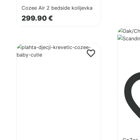
Cozee Air 2 bedside kolijevka
299.90
€
Pogledaj
proizvod
CoZee
Pogledaj
Go
proizvod
3-
CoZee
in-
set
1
3u1
kolijevka,
Cocoon
krevetić
i
prostor
za
igru