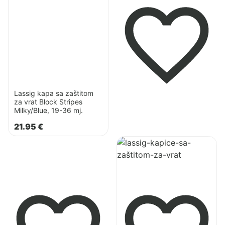
sa
zaštitom
za
vrat
Block
Stripes
Milky/Blue,
Lassig kapa sa zaštitom
19-
za vrat Block Stripes
36
Milky/Blue, 19-36 mj.
mj.
21.95
€
Pogledaj
proizvod
Lässig
kapice
sa
zaštitom
za