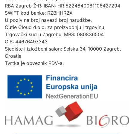
RBA Zagreb Ž-R: IBAN: HR 5224840081106427294
SWIFT kod banke: RZBHHR2X
U poziv na broj navesti broj narudžbe.
Cutie Cloud d.o.o. za proizvodnju i trgovinu
Trgovački sud u Zagrebu, MBS: 080836504
OIB: 44676497343
Sjedište i izložbeni salon: Selska 34, 10000 Zagreb,
Croatia
Tvrtka je obveznik PDV-a.