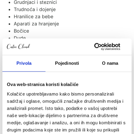
Grudnjaci i steznici
Trudnoća i dojenje
Hranilice za bebe
Aparati za hranjenje
Bočice
Dude
Posuđe i pribor za jelo
Podbradnici
Vaga za težinu
Privola
Pojedinosti
O nama
Grickalice i žvakalice
Higijena i prematanje
Ova web-stranica koristi kolačiće
Pelene
Prematalice
Kolačiće upotrebljavamo kako bismo personalizirali
Dodatci za prematalice
sadržaj i oglase, omogućili značajke društvenih medija i
Kupanje
analizirali promet. Isto tako, podatke o vašoj upotrebi
Kahlice
naše web-lokacije dijelimo s partnerima za društvene
Pomoćna stepenica
medije, oglašavanje i analizu, a oni ih mogu kombinirati s
Kozmetika za mame i djecu
drugim podacima koje ste im pružili ili koje su prikupili