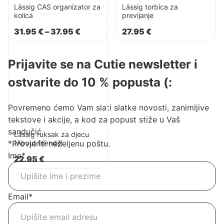
Lässig CAS organizator za
Lässig torbica za
kolica
previjanje
Pogledaj
proizvod
Raspon
31.95
€
–
37.95
€
27.95
€
cijena:
Lässig
od
ruksak
31.95 €
Prijavite se na Cutie newsletter i
do
za
37.95 €
djecu
ostvarite do 10 % popusta (:
(About
friends)
Povremeno ćemo Vam slati slatke novosti, zanimljive
tekstove i akcije, a kod za popust stiže u Vaš
sandučić.
Lässig ruksak za djecu
(About friends)
*Provjeriti neželjenu poštu.
Ime
*
22.95
€
Email
*