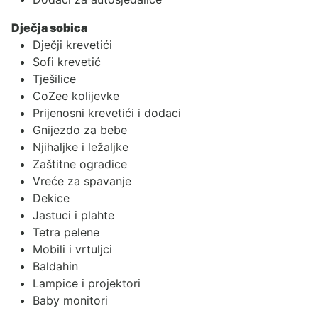
Dječja sobica
Dječji krevetići
Sofi krevetić
Tješilice
CoZee kolijevke
Prijenosni krevetići i dodaci
Gnijezdo za bebe
Njihaljke i ležaljke
Zaštitne ogradice
Vreće za spavanje
Dekice
Jastuci i plahte
Tetra pelene
Mobili i vrtuljci
Baldahin
Lampice i projektori
Baby monitori