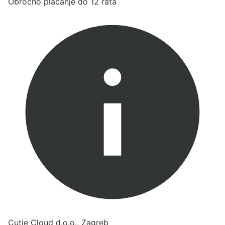
Obročno plaćanje do 12 rata
Cutie Cloud d.o.o., Zagreb