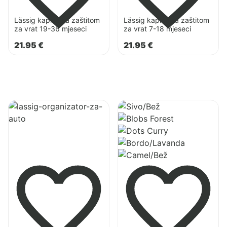
mjeseci
mjeseci
Lässig kapice sa zaštitom
Lässig kapice sa zaštitom
za vrat 19-36 mjeseci
za vrat 7-18 mjeseci
21.95
€
21.95
€
Pogledaj
Pogledaj
proizvod
proizvod
Lässig
Lässig
organizator
CAS
za
toaletna
automobil
torbica