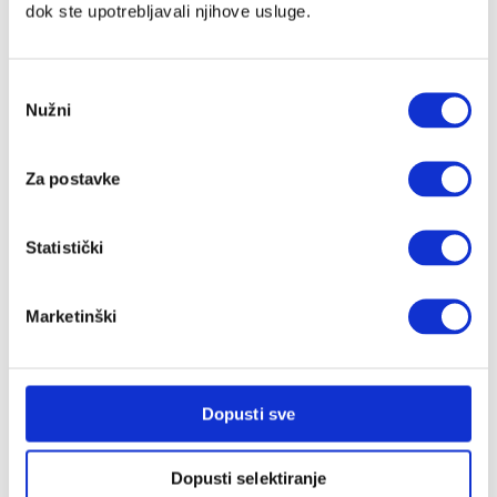
dok ste upotrebljavali njihove usluge.
Naši krevetići
Što pokloniti?
Odabir
Poklon paketi za mame i bebe
Nužni
pristanka
Pokloni za bebe
Pokloni za djecu
Pokloni za mame
Za postavke
Brendovi
Statistički
AeroMoov
AeroSleep
Marketinški
Alecto
Angelcare
Asobu
Dopusti sve
b.box
Baby Björn
Baby Brezza
Dopusti selektiranje