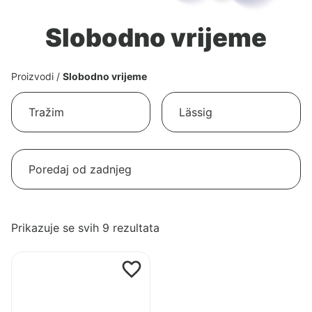
Slobodno vrijeme
Proizvodi
/
Slobodno vrijeme
Poredano
Prikazuje se svih 9 rezultata
po
Pogledaj
najnovijem
proizvod
Lassig
kapa