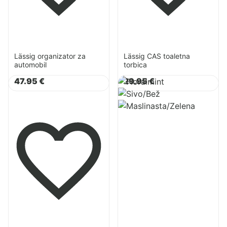
Lässig organizator za
Lässig CAS toaletna
automobil
torbica
Pogledaj
Pogledaj
47.95
€
29.95
€
proizvod
proizvod
Lässig
Lässig
CAS
torbica
organizator
za
za
previjanje
kolica