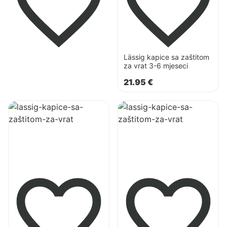
vrat
3-
6
mjeseci
Lässig kapice sa zaštitom
za vrat 3-6 mjeseci
21.95
€
Pogledaj
Pogledaj
proizvod
proizvod
Lässig
Lässig
kapice
kapice
sa
sa
zaštitom
zaštitom
za
za
vrat
vrat
19-
7-
36
18