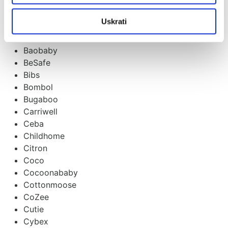
Baby Monsters
BabyMoov
Uskrati
Balon
Bambiboo
Baobaby
BeSafe
Bibs
Bombol
Bugaboo
Carriwell
Ceba
Childhome
Citron
Coco
Cocoonababy
Cottonmoose
CoZee
Cutie
Cybex