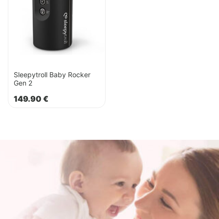
Rocker
Gen
2
Sleepytroll Baby Rocker
Gen 2
149.90
€