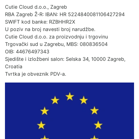
Cutie Cloud d.o.o., Zagreb
RBA Zagreb Ž-R: IBAN: HR 5224840081106427294
SWIFT kod banke: RZBHHR2X
U poziv na broj navesti broj narudžbe.
Cutie Cloud d.o.o. za proizvodnju i trgovinu
Trgovački sud u Zagrebu, MBS: 080836504
OIB: 44676497343
Sjedište i izložbeni salon: Selska 34, 10000 Zagreb,
Croatia
Tvrtka je obveznik PDV-a.