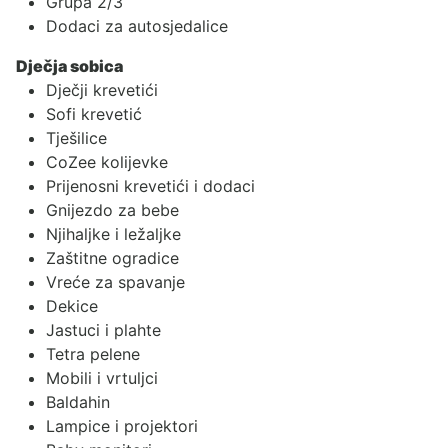
Grupa 2/3
Dodaci za autosjedalice
Dječja sobica
Dječji krevetići
Sofi krevetić
Tješilice
CoZee kolijevke
Prijenosni krevetići i dodaci
Gnijezdo za bebe
Njihaljke i ležaljke
Zaštitne ogradice
Vreće za spavanje
Dekice
Jastuci i plahte
Tetra pelene
Mobili i vrtuljci
Baldahin
Lampice i projektori