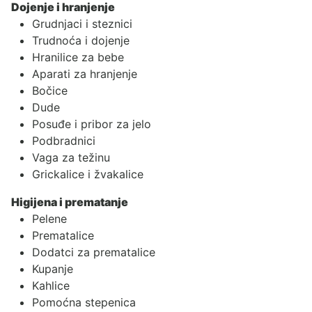
Dojenje i hranjenje
Grudnjaci i steznici
Trudnoća i dojenje
Hranilice za bebe
Aparati za hranjenje
Bočice
Dude
Posuđe i pribor za jelo
Podbradnici
Vaga za težinu
Grickalice i žvakalice
Higijena i prematanje
Pelene
Prematalice
Dodatci za prematalice
Kupanje
Kahlice
Pomoćna stepenica