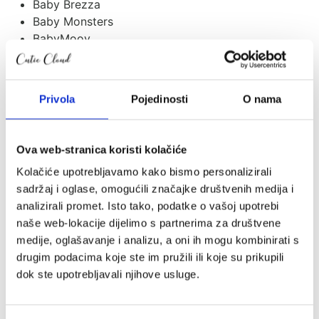
Baby Brezza
Baby Monsters
BabyMoov
Balon
Bambiboo
Baobaby
Privola
Pojedinosti
O nama
BeSafe
Bibs
Bombol
Ova web-stranica koristi kolačiće
Bugaboo
Kolačiće upotrebljavamo kako bismo personalizirali
Carriwell
sadržaj i oglase, omogućili značajke društvenih medija i
Ceba
analizirali promet. Isto tako, podatke o vašoj upotrebi
Childhome
naše web-lokacije dijelimo s partnerima za društvene
Citron
medije, oglašavanje i analizu, a oni ih mogu kombinirati s
Coco
drugim podacima koje ste im pružili ili koje su prikupili
Cocoonababy
dok ste upotrebljavali njihove usluge.
Cottonmoose
CoZee
Cutie