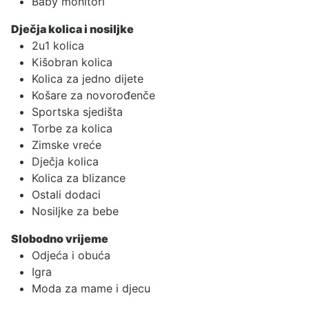
Baby monitori
Dječja kolica i nosiljke
2u1 kolica
Kišobran kolica
Kolica za jedno dijete
Košare za novorođenče
Sportska sjedišta
Torbe za kolica
Zimske vreće
Dječja kolica
Kolica za blizance
Ostali dodaci
Nosiljke za bebe
Slobodno vrijeme
Odjeća i obuća
Igra
Moda za mame i djecu