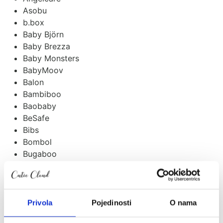
Asobu
b.box
Baby Björn
Baby Brezza
Baby Monsters
BabyMoov
Balon
Bambiboo
Baobaby
BeSafe
Bibs
Bombol
Bugaboo
Carriwell
Ceba
Childhome
Citron
Privola
Pojedinosti
O nama
Coco