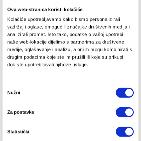
Cocoonababy
Cottonmoose
Ova web-stranica koristi kolačiće
CoZee
Kolačiće upotrebljavamo kako bismo personalizirali
Cutie
sadržaj i oglase, omogućili značajke društvenih medija i
Cybex
analizirali promet. Isto tako, podatke o vašoj upotrebi
Dada&Rocco
naše web-lokacije dijelimo s partnerima za društvene
Done By Deer
medije, oglašavanje i analizu, a oni ih mogu kombinirati s
Ergobaby
drugim podacima koje ste im pružili ili koje su prikupili
Evolu
dok ste upotrebljavali njihove usluge.
Evolve
Flow Amsterdam
Fresk
Odabir
Guca
Nužni
pristanka
Housebed
iCandy
Za postavke
Izipizi
Izybaby
Jabadabado
Statistički
Janod Candy Chic