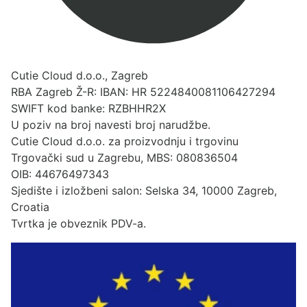
Cutie Cloud d.o.o., Zagreb
RBA Zagreb Ž-R: IBAN: HR 5224840081106427294
SWIFT kod banke: RZBHHR2X
U poziv na broj navesti broj narudžbe.
Cutie Cloud d.o.o. za proizvodnju i trgovinu
Trgovački sud u Zagrebu, MBS: 080836504
OIB: 44676497343
Sjedište i izložbeni salon: Selska 34, 10000 Zagreb,
Croatia
Tvrtka je obveznik PDV-a.