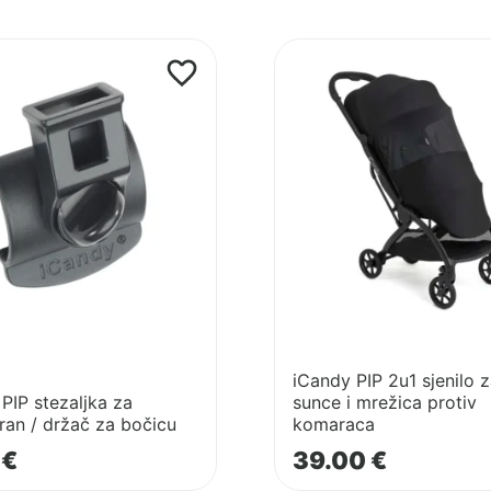
Pogledaj
proizvod
iCandy
PIP
2u1
sjenilo
n
za
sunce
i
mrežica
protiv
komaraca
iCandy PIP 2u1 sjenilo 
PIP stezaljka za
sunce i mrežica protiv
ran / držač za bočicu
komaraca
0
€
39.00
€