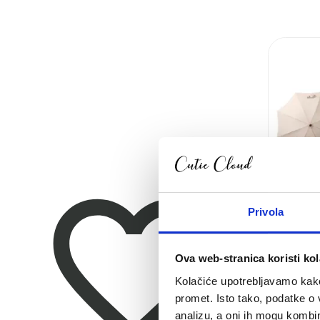
Pogledaj
proizvod
iCandy
Peach
7
Biscotti
Privola
Ova web-stranica koristi kol
Kolačiće upotrebljavamo kako 
promet. Isto tako, podatke o 
analizu, a oni ih mogu kombini