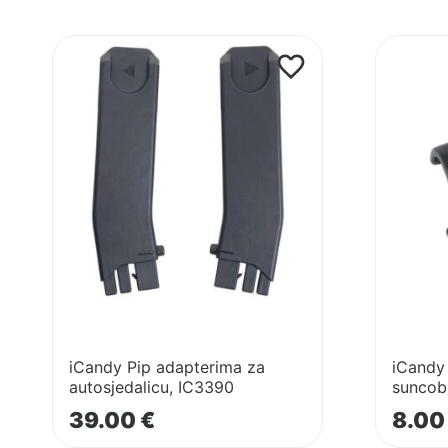
po
najnovijem
Pogledaj
Pogledaj
proizvod
proizvod
iCandy
iCandy
Pip
PIP
adapterima
stezaljka
za
za
autosjedalicu,
suncobra
IC3390
/
držač
za
bočicu
iCandy Pip adapterima za
iCandy 
autosjedalicu, IC3390
suncob
39.00
€
8.0