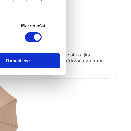
Marketinški
iCandy Lime stezaljka
suncobrana/držača za bocu
Dopusti sve
8.00
€