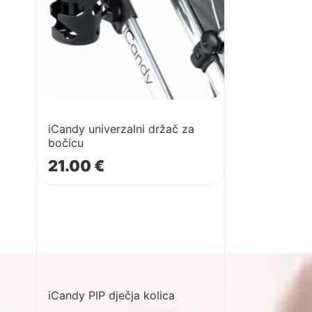
za
bočicu
iCandy univerzalni držač za
bočicu
21.00
€
iCandy PIP dječja kolica