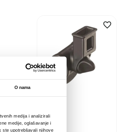
Pogledaj
proizvod
iCandy
Lime
stezaljka
suncobrana/držača
za
bocu
O nama
enih medija i analizirali
ene medije, oglašavanje i
k ste upotrebljavali njihove