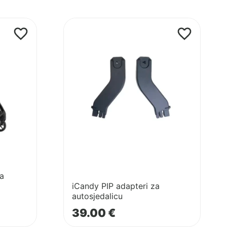
Pogledaj
proizvod
iCandy
PIP
adapteri
za
autosjedalicu
za
iCandy PIP adapteri za
autosjedalicu
39.00
€