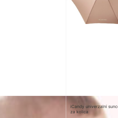
iCandy univerzalni sun
za kolica