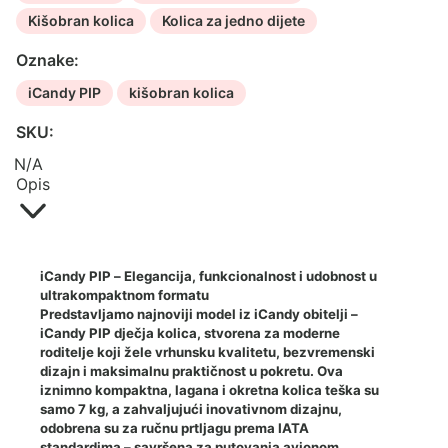
Kišobran kolica
Kolica za jedno dijete
Oznake:
iCandy PIP
kišobran kolica
SKU:
N/A
Opis
iCandy PIP – Elegancija, funkcionalnost i udobnost u
ultrakompaktnom formatu
Predstavljamo najnoviji model iz iCandy obitelji –
iCandy PIP dječja kolica
, stvorena za moderne
roditelje koji žele vrhunsku kvalitetu, bezvremenski
dizajn i maksimalnu praktičnost u pokretu. Ova
iznimno kompaktna, lagana i okretna kolica teška su
samo 7 kg, a zahvaljujući inovativnom dizajnu,
odobrena su za ručnu prtljagu prema IATA
standardima – savršena za putovanja avionom,