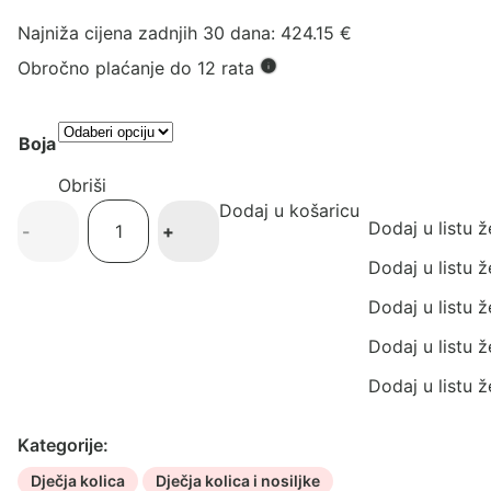
Najniža cijena zadnjih 30 dana:
424.15
€
Obročno plaćanje do 12 rata
Boja
Obriši
Dodaj u košaricu
iCandy
Dodaj u listu ž
-
+
PIP
dječja
Dodaj u listu ž
kolica
Dodaj u listu ž
količina
Dodaj u listu ž
Dodaj u listu ž
Kategorije:
Dječja kolica
Dječja kolica i nosiljke