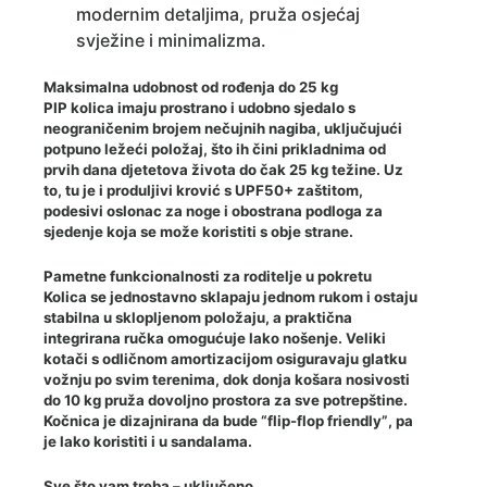
modernim detaljima, pruža osjećaj
svježine i minimalizma.
Maksimalna udobnost od rođenja do 25 kg
PIP kolica imaju prostrano i udobno sjedalo s
neograničenim brojem nečujnih nagiba, uključujući
potpuno ležeći položaj, što ih čini prikladnima od
prvih dana djetetova života do čak 25 kg težine. Uz
to, tu je i produljivi krović s
UPF50+ zaštitom
,
podesivi oslonac za noge i obostrana podloga za
sjedenje koja se može koristiti s obje strane.
Pametne funkcionalnosti za roditelje u pokretu
Kolica se jednostavno sklapaju jednom rukom i ostaju
stabilna u sklopljenom položaju, a praktična
integrirana ručka omogućuje lako nošenje. Veliki
kotači s odličnom amortizacijom osiguravaju glatku
vožnju po svim terenima, dok donja košara nosivosti
do 10 kg pruža dovoljno prostora za sve potrepštine.
Kočnica je dizajnirana da bude
“flip-flop friendly”
, pa
je lako koristiti i u sandalama.
Sve što vam treba – uključeno