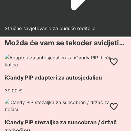
Stručno savjetovanje za buduće roditelje
Možda će vam se također svidjeti…
Pogledaj
proizvod
iCandy
iCandy PIP adapteri za autosjedalicu
PIP
adapteri
39.00
€
za
autosjedalicu
Pogledaj
proizvod
iCandy
iCandy PIP stezaljka za suncobran / držač
PIP
za bočicu
stezaljka