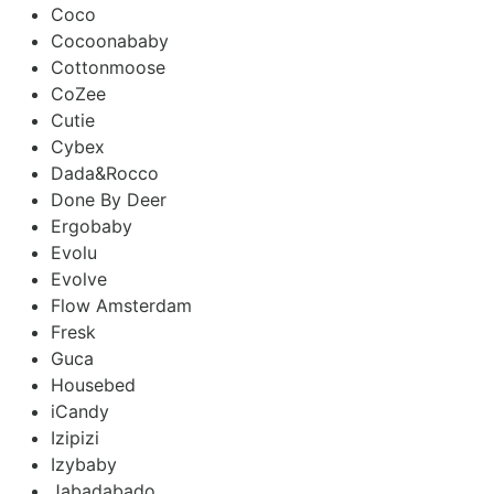
Coco
Cocoonababy
Cottonmoose
CoZee
Cutie
Cybex
Dada&Rocco
Done By Deer
Ergobaby
Evolu
Evolve
Flow Amsterdam
Fresk
Guca
Housebed
iCandy
Izipizi
Izybaby
Jabadabado