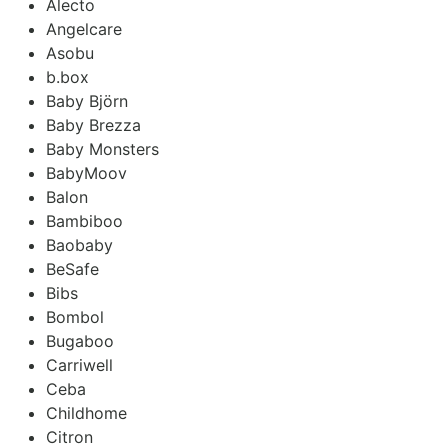
Alecto
Angelcare
Asobu
b.box
Baby Björn
Baby Brezza
Baby Monsters
BabyMoov
Balon
Bambiboo
Baobaby
BeSafe
Bibs
Bombol
Bugaboo
Carriwell
Ceba
Childhome
Citron