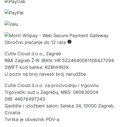
Obročno plaćanje do 12 rata
Cutie Cloud d.o.o., Zagreb
RBA Zagreb Ž-R: IBAN: HR 5224840081106427294
SWIFT kod banke: RZBHHR2X
U poziv na broj navesti broj narudžbe.
Cutie Cloud d.o.o. za proizvodnju i trgovinu
Trgovački sud u Zagrebu, MBS: 080836504
OIB: 44676497343
Sjedište i izložbeni salon: Selska 34, 10000 Zagreb,
Croatia
Tvrtka je obveznik PDV-a.