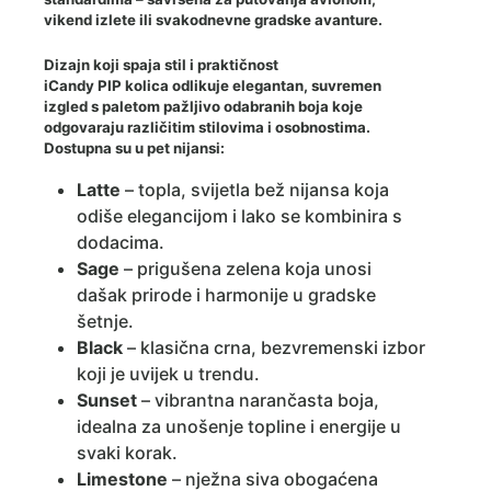
vikend izlete ili svakodnevne gradske avanture.
Dizajn koji spaja stil i praktičnost
iCandy PIP kolica odlikuje elegantan, suvremen
izgled s paletom pažljivo odabranih boja koje
odgovaraju različitim stilovima i osobnostima.
Dostupna su u pet nijansi:
Latte
– topla, svijetla bež nijansa koja
odiše elegancijom i lako se kombinira s
dodacima.
Sage
– prigušena zelena koja unosi
dašak prirode i harmonije u gradske
šetnje.
Black
– klasična crna, bezvremenski izbor
koji je uvijek u trendu.
Sunset
– vibrantna narančasta boja,
idealna za unošenje topline i energije u
svaki korak.
Limestone
– nježna siva obogaćena