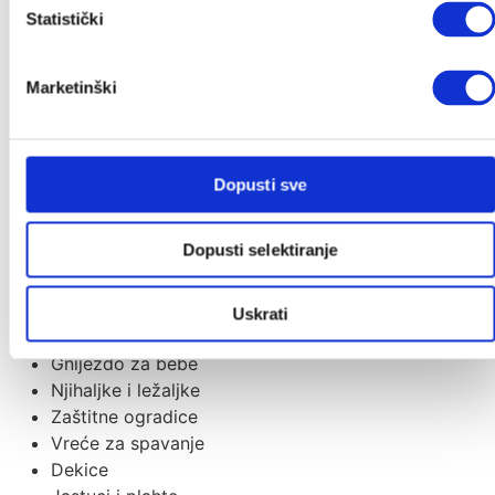
Baze za autosjedalice
Statistički
Ostali dodaci
Grupa 0+
Grupa 0+/1
Marketinški
Grupa 1/2/3
Grupa 2/3
Dodaci za autosjedalice
Dopusti sve
Dječja sobica
Dječji krevetići
Dopusti selektiranje
Sofi krevetić
Tješilice
CoZee kolijevke
Uskrati
Prijenosni krevetići i dodaci
Gnijezdo za bebe
Njihaljke i ležaljke
Zaštitne ogradice
Vreće za spavanje
Dekice