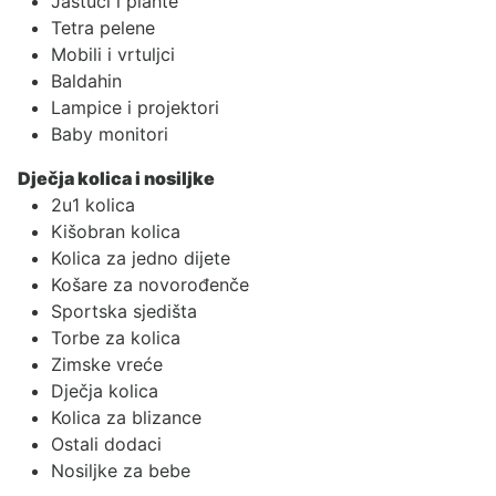
Jastuci i plahte
Tetra pelene
Mobili i vrtuljci
Baldahin
Lampice i projektori
Baby monitori
Dječja kolica i nosiljke
2u1 kolica
Kišobran kolica
Kolica za jedno dijete
Košare za novorođenče
Sportska sjedišta
Torbe za kolica
Zimske vreće
Dječja kolica
Kolica za blizance
Ostali dodaci
Nosiljke za bebe