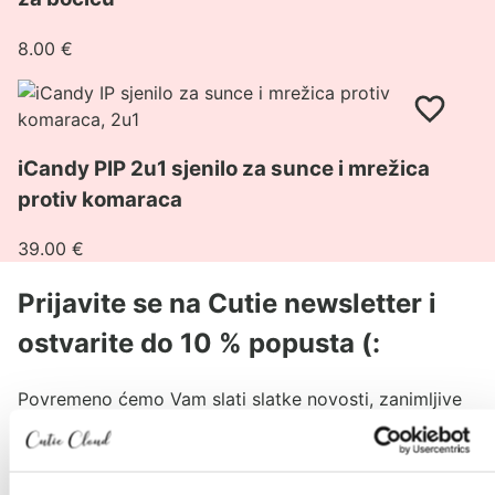
za
8.00
€
suncobran
/
Pogledaj
držač
proizvod
za
iCandy
bočicu
iCandy PIP 2u1 sjenilo za sunce i mrežica
PIP
protiv komaraca
2u1
sjenilo
39.00
€
za
sunce
Prijavite se na Cutie newsletter i
i
mrežica
ostvarite do 10 % popusta (:
protiv
komaraca
Povremeno ćemo Vam slati slatke novosti, zanimljive
tekstove i akcije, a kod za popust stiže u Vaš
sandučić.
*Provjeriti neželjenu poštu.