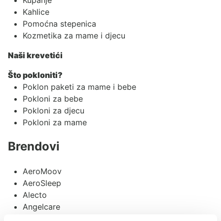
Kahlice
Pomoćna stepenica
Kozmetika za mame i djecu
Naši krevetići
Što pokloniti?
Poklon paketi za mame i bebe
Pokloni za bebe
Pokloni za djecu
Pokloni za mame
Brendovi
AeroMoov
AeroSleep
Alecto
Angelcare
Asobu