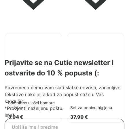
Pogledaj
Pogledaj
proizvod
proizvod
Bambiboo
Set
ulošci
za
Prijavite se na Cutie newsletter i
bambus
bebinu
za
higijenu
ostvarite do 10 % popusta (:
žene
Povremeno ćemo Vam slati slatke novosti, zanimljive
tekstove i akcije, a kod za popust stiže u Vaš
sandučić.
Bambiboo ulošci bambus
za žene
Set za bebinu higijenu
*Provjeriti neželjenu poštu.
Ime
*
3.04
€
37.90
€