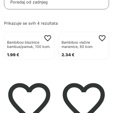
Poredano
Prikazuje se svih 4 rezultata
po
Pogledaj
Pogledaj
najnovijem
proizvod
proizvod
Bambiboo blazinice
Bambiboo vlažne
Bambiboo
Bambiboo
bambus/pamuk, 100 kom.
maramice, 60 kom.
blazinice
vlažne
1.99
€
2.34
€
bambus/pamuk,
maramice,
100
60
kom.
kom.