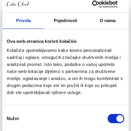
b.box
Baby Björn
Baby Brezza
Privola
Pojedinosti
O nama
Baby Monsters
BabyMoov
Balon
Ova web-stranica koristi kolačiće
Bambiboo
Kolačiće upotrebljavamo kako bismo personalizirali
Baobaby
sadržaj i oglase, omogućili značajke društvenih medija i
BeSafe
analizirali promet. Isto tako, podatke o vašoj upotrebi
Bibs
naše web-lokacije dijelimo s partnerima za društvene
Bombol
medije, oglašavanje i analizu, a oni ih mogu kombinirati s
Bugaboo
drugim podacima koje ste im pružili ili koje su prikupili
Carriwell
dok ste upotrebljavali njihove usluge.
Ceba
Childhome
Citron
Odabir
Coco
Nužni
pristanka
Cocoonababy