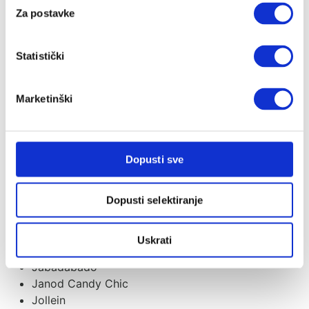
Cottonmoose
Za postavke
CoZee
Cutie
Cybex
Statistički
Dada&Rocco
Done By Deer
Marketinški
Ergobaby
Evolu
Evolve
Flow Amsterdam
Dopusti sve
Fresk
Guca
Dopusti selektiranje
Housebed
iCandy
Izipizi
Uskrati
Izybaby
Jabadabado
Janod Candy Chic
Jollein