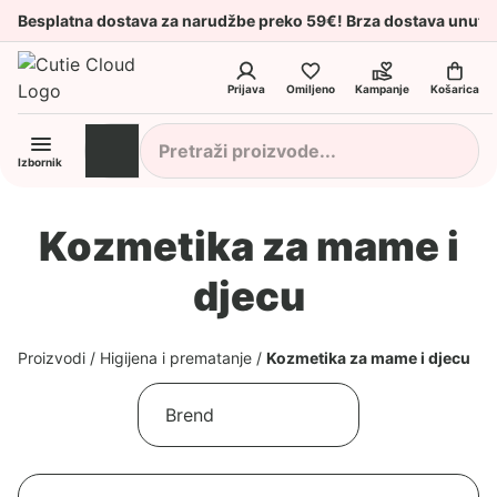
Besplatna dostava za narudžbe preko 59€! Brza dostava unuta
Prijava
Omiljeno
Kampanje
Košarica
Izbornik
Kozmetika za mame i
djecu
Proizvodi
/
Higijena i prematanje
/
Kozmetika za mame i djecu