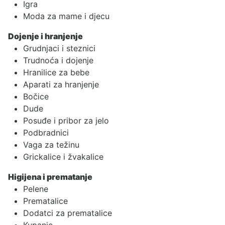
Igra
Moda za mame i djecu
Dojenje i hranjenje
Grudnjaci i steznici
Trudnoća i dojenje
Hranilice za bebe
Aparati za hranjenje
Bočice
Dude
Posuđe i pribor za jelo
Podbradnici
Vaga za težinu
Grickalice i žvakalice
Higijena i prematanje
Pelene
Prematalice
Dodatci za prematalice
Kupanje