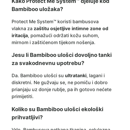
Kako Protect Me System™ djeluje kod
Bambiboo uložaka?
Protect Me System™ koristi bambusova
vlakna za
zaštitu osjetljive intimne zone od
iritacija
, pomažući održati kožu suhom,
mirnom i zaštićenom tijekom nošenja.
Jesu li Bambiboo ulošci dovoljno tanki
za svakodnevnu upotrebu?
Da. Bambiboo ulošci su
ultratanki
, lagani i
diskretni. Ne gužvaju se, ne pomiču i dobro
prianjaju uz donje rublje, pa ih gotovo nećete
primijetiti.
Koliko su Bambiboo ulošci ekološki
prihvatljivi?
Vrlo. Bambusova netkana tkanina, celulozna