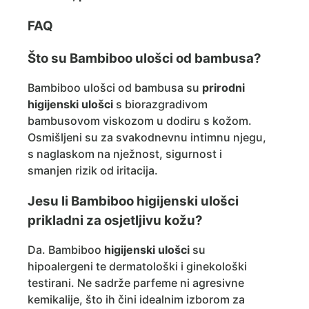
FAQ
Što su Bambiboo ulošci od bambusa?
Bambiboo ulošci od bambusa su
prirodni
higijenski ulošci
s biorazgradivom
bambusovom viskozom u dodiru s kožom.
Osmišljeni su za svakodnevnu intimnu njegu,
s naglaskom na nježnost, sigurnost i
smanjen rizik od iritacija.
Jesu li Bambiboo higijenski ulošci
prikladni za osjetljivu kožu?
Da. Bambiboo
higijenski ulošci
su
hipoalergeni te dermatološki i ginekološki
testirani. Ne sadrže parfeme ni agresivne
kemikalije, što ih čini idealnim izborom za