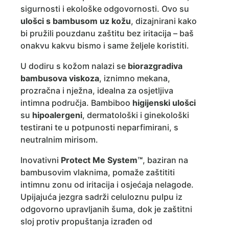
sigurnosti i ekološke odgovornosti. Ovo su
ulošci s bambusom uz kožu
, dizajnirani kako
bi pružili pouzdanu zaštitu bez iritacija – baš
onakvu kakvu bismo i same željele koristiti.
U dodiru s kožom nalazi se
biorazgradiva
bambusova viskoza
, iznimno mekana,
prozračna i nježna, idealna za osjetljiva
intimna područja. Bambiboo
higijenski ulošci
su
hipoalergeni
, dermatološki i ginekološki
testirani te u potpunosti neparfimirani, s
neutralnim mirisom.
Inovativni
Protect Me System™
, baziran na
bambusovim vlaknima, pomaže zaštititi
intimnu zonu od iritacija i osjećaja nelagode.
Upijajuća jezgra sadrži celuloznu pulpu iz
odgovorno upravljanih šuma, dok je zaštitni
sloj protiv propuštanja izrađen od