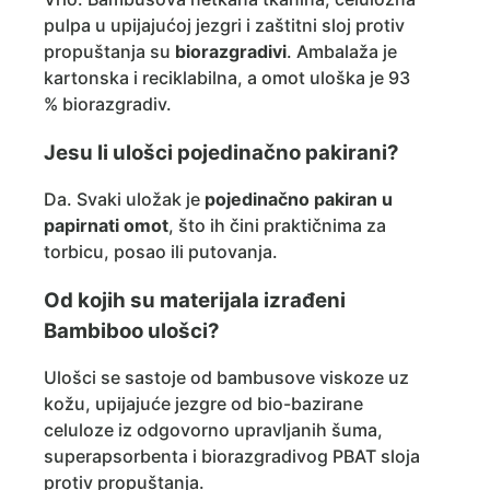
pulpa u upijajućoj jezgri i zaštitni sloj protiv
propuštanja su
biorazgradivi
. Ambalaža je
kartonska i reciklabilna, a omot uloška je 93
% biorazgradiv.
Jesu li ulošci pojedinačno pakirani?
Da. Svaki uložak je
pojedinačno pakiran u
papirnati omot
, što ih čini praktičnima za
torbicu, posao ili putovanja.
Od kojih su materijala izrađeni
Bambiboo ulošci?
Ulošci se sastoje od bambusove viskoze uz
kožu, upijajuće jezgre od bio-bazirane
celuloze iz odgovorno upravljanih šuma,
superapsorbenta i biorazgradivog PBAT sloja
protiv propuštanja.