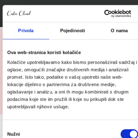
Stručno savjetovanje za buduće roditelje
Privola
Pojedinosti
O nama
Možda će vam se također svidjeti…
Pogledaj
Ova web-stranica koristi kolačiće
Bambiboo vlažne maramice, 60 kom.
proizvod
Kolačiće upotrebljavamo kako bismo personalizirali sadržaj i
Bambiboo
2.34
€
oglase, omogućili značajke društvenih medija i analizirali
vlažne
promet. Isto tako, podatke o vašoj upotrebi naše web-
maramice,
Pogledaj
lokacije dijelimo s partnerima za društvene medije,
60
Bambiboo blazinice bambus/pamuk, 100
proizvod
oglašavanje i analizu, a oni ih mogu kombinirati s drugim
kom.
kom.
Bambiboo
podacima koje ste im pružili ili koje su prikupili dok ste
blazinice
upotrebljavali njihove usluge.
1.99
€
bambus/pamuk,
100
Prijavite se na Cutie newsletter i
kom.
Odabir
Nužni
ostvarite do 10 % popusta (:
pristanka