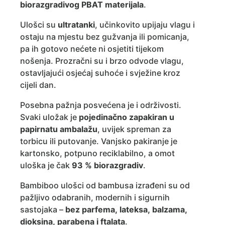
biorazgradivog PBAT materijala
.
Ulošci su
ultratanki
, učinkovito upijaju vlagu i
ostaju na mjestu bez gužvanja ili pomicanja,
pa ih gotovo nećete ni osjetiti tijekom
nošenja. Prozračni su i brzo odvode vlagu,
ostavljajući osjećaj suhoće i svježine kroz
cijeli dan.
Posebna pažnja posvećena je i održivosti.
Svaki uložak je
pojedinačno zapakiran u
papirnatu ambalažu
, uvijek spreman za
torbicu ili putovanje. Vanjsko pakiranje je
kartonsko, potpuno reciklabilno, a omot
uloška je čak
93 % biorazgradiv
.
Bambiboo ulošci od bambusa izrađeni su od
pažljivo odabranih, modernih i sigurnih
sastojaka –
bez parfema, lateksa, balzama,
dioksina, parabena i ftalata
.