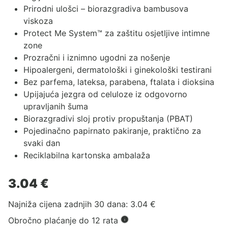
Prirodni ulošci – biorazgradiva bambusova
viskoza
Protect Me System™ za zaštitu osjetljive intimne
zone
Prozračni i iznimno ugodni za nošenje
Hipoalergeni, dermatološki i ginekološki testirani
Bez parfema, lateksa, parabena, ftalata i dioksina
Upijajuća jezgra od celuloze iz odgovorno
upravljanih šuma
Biorazgradivi sloj protiv propuštanja (PBAT)
Pojedinačno papirnato pakiranje, praktično za
svaki dan
Reciklabilna kartonska ambalaža
3.04
€
Najniža cijena zadnjih 30 dana:
3.04
€
Obročno plaćanje do 12 rata