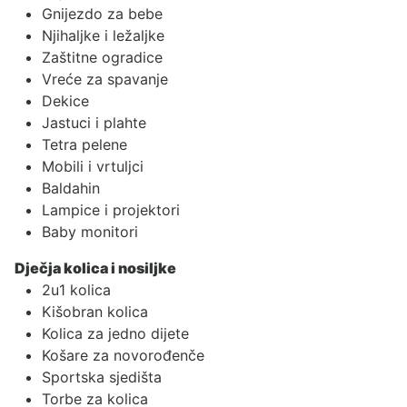
Gnijezdo za bebe
Njihaljke i ležaljke
Zaštitne ogradice
Vreće za spavanje
Dekice
Jastuci i plahte
Tetra pelene
Mobili i vrtuljci
Baldahin
Lampice i projektori
Baby monitori
Dječja kolica i nosiljke
2u1 kolica
Kišobran kolica
Kolica za jedno dijete
Košare za novorođenče
Sportska sjedišta
Torbe za kolica