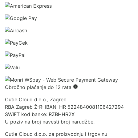
Obročno plaćanje do 12 rata
Cutie Cloud d.o.o., Zagreb
RBA Zagreb Ž-R: IBAN: HR 5224840081106427294
SWIFT kod banke: RZBHHR2X
U poziv na broj navesti broj narudžbe.
Cutie Cloud d.o.o. za proizvodnju i trgovinu