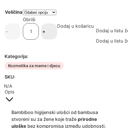
Veličina
Obriši
Dodaj u košaricu
Bambiboo
Dodaj u listu ž
-
+
ulošci
bambus
Dodaj u listu ž
za
žene
Kategorija:
količina
Kozmetika za mame i djecu
SKU:
N/A
Opis
Bambiboo higijenski ulošci od bambusa
stvoreni su za žene koje traže
prirodne
uloške
bez kompromisa između udobnosti,