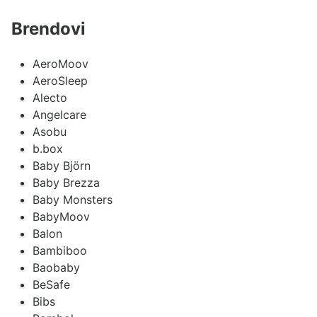
Brendovi
AeroMoov
AeroSleep
Alecto
Angelcare
Asobu
b.box
Baby Björn
Baby Brezza
Baby Monsters
BabyMoov
Balon
Bambiboo
Baobaby
BeSafe
Bibs