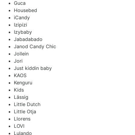
Guca
Housebed
iCandy
Izipizi
Izybaby
Jabadabado
Janod Candy Chic
Jollein
Jori
Just kiddin baby
KAOS
Kenguru
Kids
Lässig
Little Dutch
Little Otja
Llorens
LOVI
Lulando