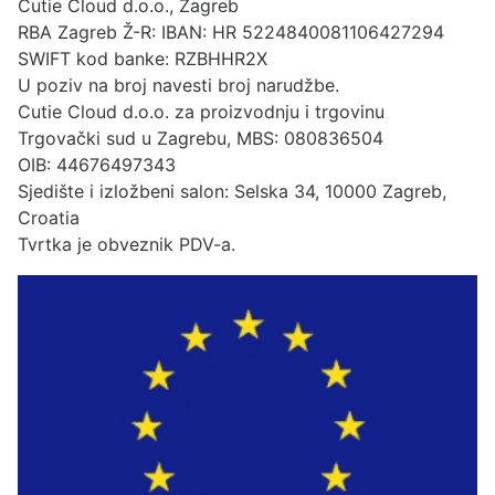
Cutie Cloud d.o.o., Zagreb
RBA Zagreb Ž-R: IBAN: HR 5224840081106427294
SWIFT kod banke: RZBHHR2X
U poziv na broj navesti broj narudžbe.
Cutie Cloud d.o.o. za proizvodnju i trgovinu
Trgovački sud u Zagrebu, MBS: 080836504
OIB: 44676497343
Sjedište i izložbeni salon: Selska 34, 10000 Zagreb,
Croatia
Tvrtka je obveznik PDV-a.