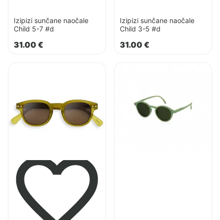
Izipizi sunčane naočale
Izipizi sunčane naočale
Child 5-7 #d
Child 3-5 #d
31.00
€
31.00
€
Pogledaj
Pogledaj
proizvod
proizvod
Izipizi
Izipizi
Junior
Junior
#C
Sunčane
Sunčane
Naočale
Naočale