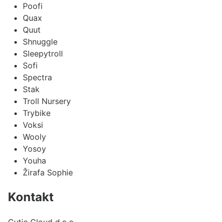
Poofi
Quax
Quut
Shnuggle
Sleepytroll
Sofi
Spectra
Stak
Troll Nursery
Trybike
Voksi
Wooly
Yosoy
Youha
Žirafa Sophie
Kontakt
Cutie Cloud d.o.o.