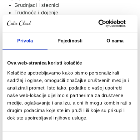
Grudnjaci i steznici
Trudnoća i dojenje
Hranilice za bebe
Aparati za hranjenje
Bočice
Privola
Pojedinosti
O nama
Dude
Posuđe i pribor za jelo
Podbradnici
Ova web-stranica koristi kolačiće
Vaga za težinu
Grickalice i žvakalice
Kolačiće upotrebljavamo kako bismo personalizirali
sadržaj i oglase, omogućili značajke društvenih medija i
Higijena i prematanje
analizirali promet. Isto tako, podatke o vašoj upotrebi
Pelene
naše web-lokacije dijelimo s partnerima za društvene
Prematalice
medije, oglašavanje i analizu, a oni ih mogu kombinirati s
Dodatci za prematalice
drugim podacima koje ste im pružili ili koje su prikupili
Kupanje
dok ste upotrebljavali njihove usluge.
Kahlice
Pomoćna stepenica
Kozmetika za mame i djecu
Odabir