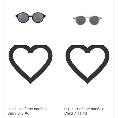
proizvod
proizvod
Izipizi
Izipizi
sunčane
sunčane
naočale
naočale
Baby
Child
0-
7-
3
11
#d
#d
Izipizi sunčane naočale
Izipizi sunčane naočale
Baby 0-3 #d
Child 7-11 #d