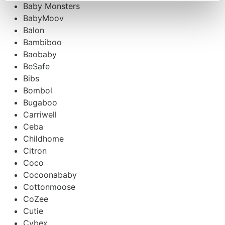
Baby Monsters
BabyMoov
Balon
Bambiboo
Baobaby
BeSafe
Bibs
Bombol
Bugaboo
Carriwell
Ceba
Childhome
Citron
Coco
Cocoonababy
Cottonmoose
CoZee
Cutie
Cybex