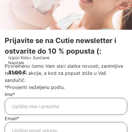
Prijavite se na Cutie newsletter i
ostvarite do 10 % popusta (:
Izipizi Kids+ Sunčane
Naočale
Povremeno ćemo Vam slati slatke novosti, zanimljive
31.00
€
tekstove i akcije, a kod za popust stiže u Vaš
sandučić.
*Provjeriti neželjenu poštu.
Ime
*
Email
*