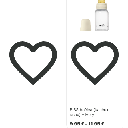
BIBS
bočica
(kaučuk
sisač)
–
Ivory
BIBS bočica (kaučuk
sisač) – Ivory
Raspon
9.95
€
–
11.95
€
cijena: