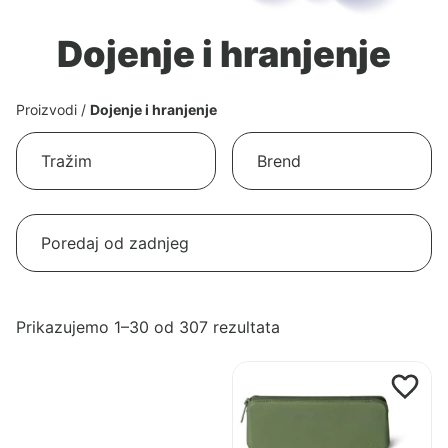
Dojenje i hranjenje
Proizvodi
/
Dojenje i hranjenje
Poredano
Prikazujemo 1–30 od 307 rezultata
po
Pogledaj
najnovijem
proizvod
Citron
pribor