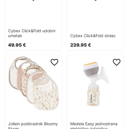
Cybex Click&Fold udobni
umetak
Cybex Click&Fold stolac
49.95
€
239.95
€
Pogledaj
Pogledaj
Pogledaj
Pogledaj
proizvod
proizvod
proizvod
proizvod
Cybex
Cybex
Jollein
Medela
Click&Fold
Click&Fold
podbradnik
Easy
3u1
4u1
Bloomy
jednostrana
5kom
električna
izdajalica
Jollein podbradnik Bloomy
Medela Easy jednostrana
5kom
električna izdajalica