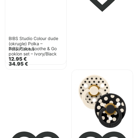
BIBS Studio Colour dude
(okrugle) Polka –
BIBS Polka Soothe & Go
Petal/Cactus
poklon set – Ivory/Black
12.95
€
34.95
€
Pogledaj
proizvod
BIBS
Studio
Colour
dude
(okrugle)
Polka
–