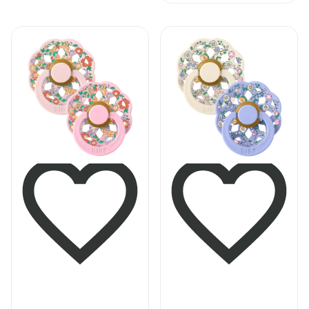
od
9.95 €
do
Pogledaj
Pogledaj
11.95 €
proizvod
proizvod
BIBS
BIBS
x
x
Liberty
Liberty
Boheme
Boheme
dude
dude
(okrugle)
(okrugle)
Oscar
Chloe
Meadow
Meadow
–
–
Blossom
Ivory
Mix
Mix