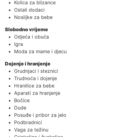
Kolica za blizance
Ostali dodaci
Nosiljke za bebe
Slobodno vrijeme
Odjeća i obuća
Igra
Moda za mame i djecu
Dojenje i hranjenje
Grudnjaci i steznici
Trudnoća i dojenje
Hranilice za bebe
Aparati za hranjenje
Bočice
Dude
Posuđe i pribor za jelo
Podbradnici
Vaga za težinu
Grickalice i žvakalice