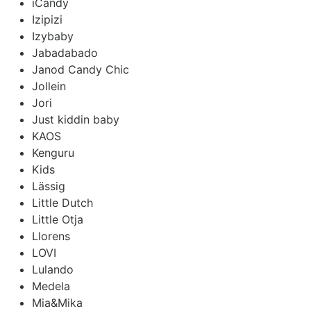
iCandy
Izipizi
Izybaby
Jabadabado
Janod Candy Chic
Jollein
Jori
Just kiddin baby
KAOS
Kenguru
Kids
Lässig
Little Dutch
Little Otja
Llorens
LOVI
Lulando
Medela
Mia&Mika