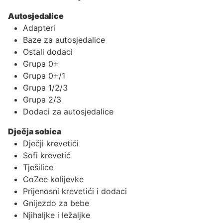
Autosjedalice
Adapteri
Baze za autosjedalice
Ostali dodaci
Grupa 0+
Grupa 0+/1
Grupa 1/2/3
Grupa 2/3
Dodaci za autosjedalice
Dječja sobica
Dječji krevetići
Sofi krevetić
Tješilice
CoZee kolijevke
Prijenosni krevetići i dodaci
Gnijezdo za bebe
Njihaljke i ležaljke