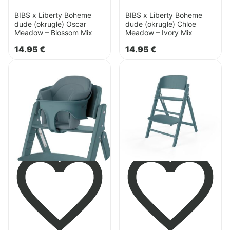
BIBS x Liberty Boheme
BIBS x Liberty Boheme
dude (okrugle) Oscar
dude (okrugle) Chloe
Meadow – Blossom Mix
Meadow – Ivory Mix
14.95
€
14.95
€
Pogledaj
Pogledaj
proizvod
proizvod
Cybex
Cybex
Click&Fold
Click&Fold
udobni
stolac
umetak