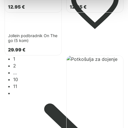
go
12.95
€
12.95
€
(5
kom)
Jollein podbradnik On The
go (5 kom)
29.99
€
Pogledaj
1
proizvod
2
Carriwell
…
Potkošulja
10
za
11
dojenje,
bez
šavova
–
Bež