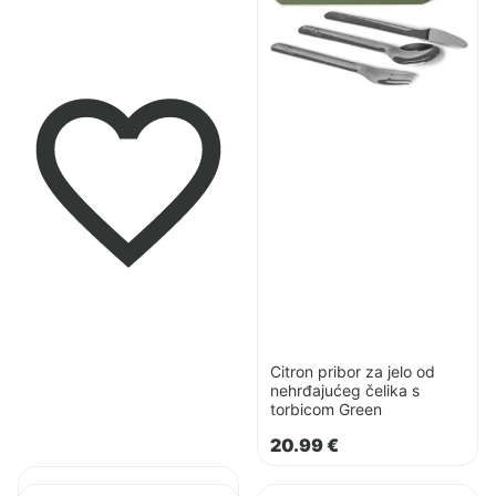
za
jelo
od
nehrđajućeg
čelika
s
torbicom
Green
Citron pribor za jelo od
nehrđajućeg čelika s
torbicom Green
20.99
€
Pogledaj