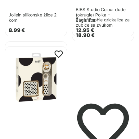
BIBS Studio Colour dude
Jollein silikonske žlice 2
(okrugle) Polka –
Žirafa Sophie grickalica za
kom
Sage/Iron
zubiće sa zvukom
8.99
€
12.95
€
18.90
€
Pogledaj
Pogledaj
proizvod
proizvod
BIBS
BIBS
Studio
Polka
Colour
Soothe
dude
&
(okrugle)
Go
Polka
poklon
–
set
Petal/Cactus
–
Ivory/Black