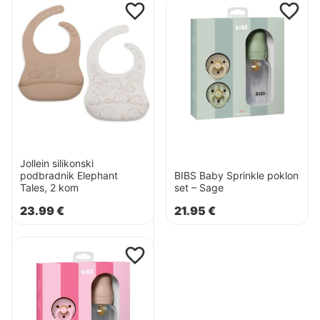
Pogledaj
Pogledaj
proizvod
proizvod
proizvod
b.box
Jollein
BIBS
3u1
silikonski
Baby
prijelazni
podbradnik
Sprinkle
set
Elephant
poklon
za
Tales,
set
piće
2
–
kom
Sage
Jollein silikonski
podbradnik Elephant
BIBS Baby Sprinkle poklon
Tales, 2 kom
set – Sage
23.99
€
21.95
€
Pogledaj
proizvod
BIBS
Baby
b.box 3u1 prijelazni set za
piće
Sprinkle