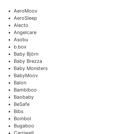
AeroMoov
AeroSleep
Alecto
Angelcare
Asobu
b.box
Baby Björn
Baby Brezza
Baby Monsters
BabyMoov
Balon
Bambiboo
Baobaby
BeSafe
Bibs
Bombol
Bugaboo
Carriwell