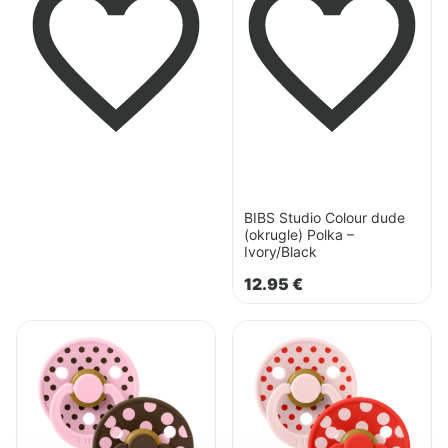
Ivory/Black
BIBS Studio Colour dude
(okrugle) Polka –
Ivory/Black
12.95
€
Pogledaj
Pogledaj
proizvod
proizvod
BIBS
BIBS
Studio
Studio
Colour
Colour