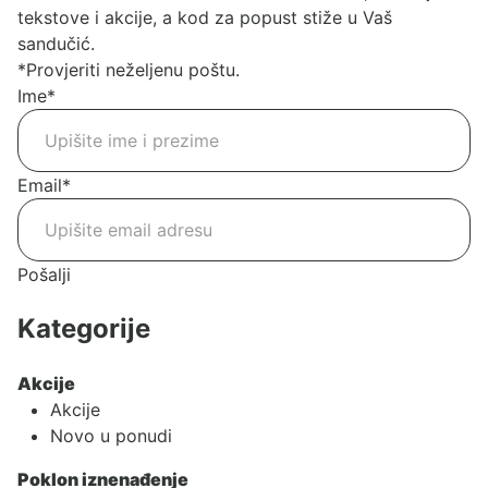
tekstove i akcije, a kod za popust stiže u Vaš
sandučić.
*Provjeriti neželjenu poštu.
Ime
*
Email
*
Pošalji
Kategorije
Akcije
Akcije
Novo u ponudi
Poklon iznenađenje