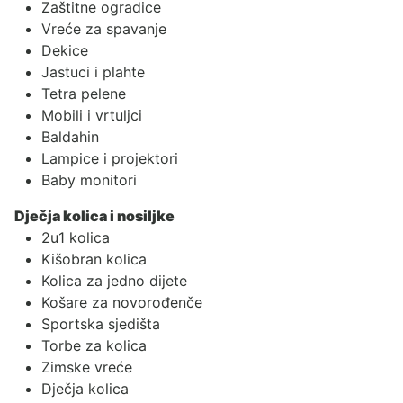
Zaštitne ogradice
Vreće za spavanje
Dekice
Jastuci i plahte
Tetra pelene
Mobili i vrtuljci
Baldahin
Lampice i projektori
Baby monitori
Dječja kolica i nosiljke
2u1 kolica
Kišobran kolica
Kolica za jedno dijete
Košare za novorođenče
Sportska sjedišta
Torbe za kolica
Zimske vreće
Dječja kolica