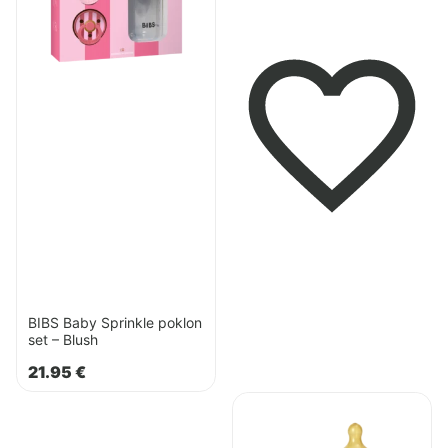
poklon
21.99
€
set
–
Blush
BIBS Baby Sprinkle poklon
set – Blush
21.95
€
Pogledaj
proizvod