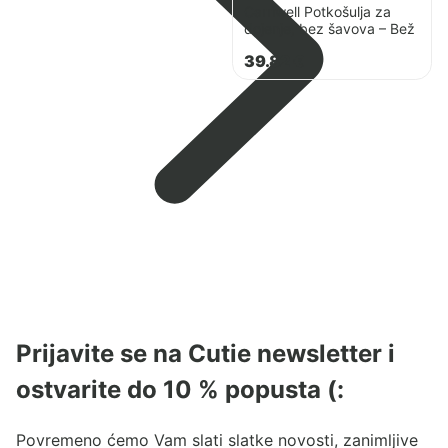
Carriwell Potkošulja za
dojenje, bez šavova – Bež
39.82
€
Prijavite se na Cutie newsletter i
ostvarite do 10 % popusta (:
Povremeno ćemo Vam slati slatke novosti, zanimljive