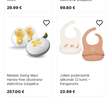
29.99
€
99.80
€
Pogledaj
Pogledaj
proizvod
proizvod
Medela
Jollein
Swing
podbradnik
Cybex Click&Fold 3u1
Cybex Click&Fold 4u1
Maxi
silikonski
Hands-
(2
299.95
€
399.95
€
free
kom)
obostrana
–
električna
Kangaroots
izdajalica
Medela Swing Maxi
Jollein podbradnik
Hands-free obostrana
silikonski (2 kom) –
električna izdajalica
Kangaroots
257.00
€
23.99
€