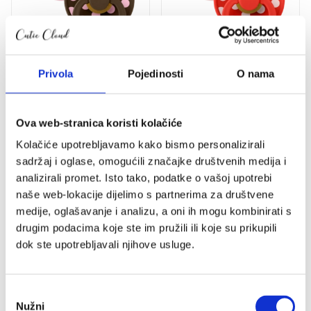
dude
dude
(okrugle)
(okrugle)
Polka
Polka
–
–
Baby
Blossom/Candy
Privola
Pojedinosti
O nama
Pink/Mocha
Apple
Ova web-stranica koristi kolačiće
Kolačiće upotrebljavamo kako bismo personalizirali
sadržaj i oglase, omogućili značajke društvenih medija i
analizirali promet. Isto tako, podatke o vašoj upotrebi
naše web-lokacije dijelimo s partnerima za društvene
medije, oglašavanje i analizu, a oni ih mogu kombinirati s
BIBS Studio Colour dude
BIBS Studio Colour dude
drugim podacima koje ste im pružili ili koje su prikupili
(okrugle) Polka – Baby
(okrugle) Polka –
Pink/Mocha
Blossom/Candy Apple
dok ste upotrebljavali njihove usluge.
12.95
€
12.95
€
Odabir
Pogledaj
Pogledaj
Pogledaj
Pogledaj
Nužni
pristanka