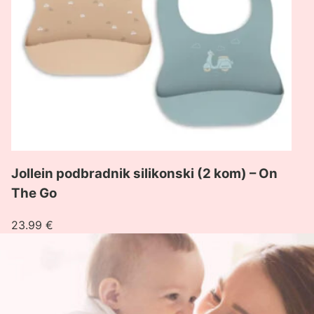
On
The
Go
Jollein podbradnik silikonski (2 kom) – On
The Go
23.99
€