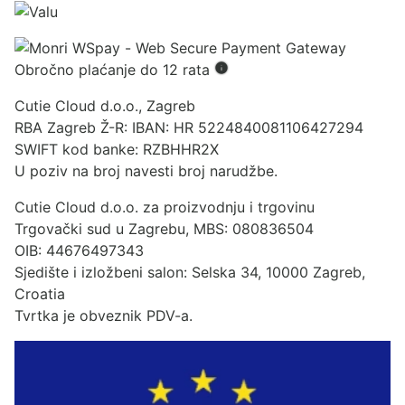
Obročno plaćanje do 12 rata
Cutie Cloud d.o.o., Zagreb
RBA Zagreb Ž-R: IBAN: HR 5224840081106427294
SWIFT kod banke: RZBHHR2X
U poziv na broj navesti broj narudžbe.
Cutie Cloud d.o.o. za proizvodnju i trgovinu
Trgovački sud u Zagrebu, MBS: 080836504
OIB: 44676497343
Sjedište i izložbeni salon: Selska 34, 10000 Zagreb,
Croatia
Tvrtka je obveznik PDV-a.