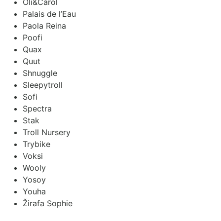
Oli&Carol
Palais de l’Eau
Paola Reina
Poofi
Quax
Quut
Shnuggle
Sleepytroll
Sofi
Spectra
Stak
Troll Nursery
Trybike
Voksi
Wooly
Yosoy
Youha
Žirafa Sophie