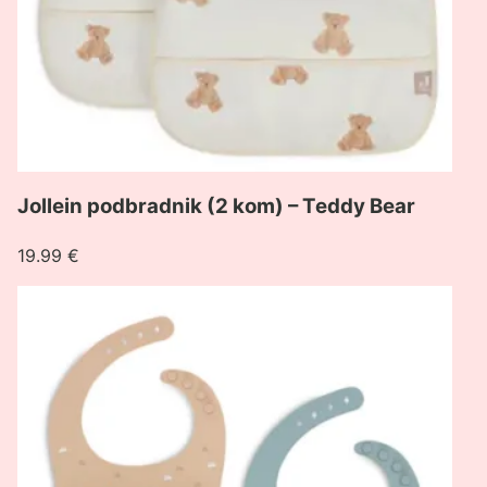
Jollein podbradnik (2 kom) – Teddy Bear
19.99
€
Pogledaj
proizvod
Jollein
podbradnik
silikonski
(2
kom)
–