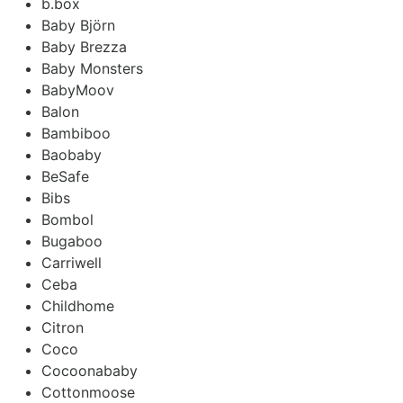
b.box
Baby Björn
Baby Brezza
Baby Monsters
BabyMoov
Balon
Bambiboo
Baobaby
BeSafe
Bibs
Bombol
Bugaboo
Carriwell
Ceba
Childhome
Citron
Coco
Cocoonababy
Cottonmoose