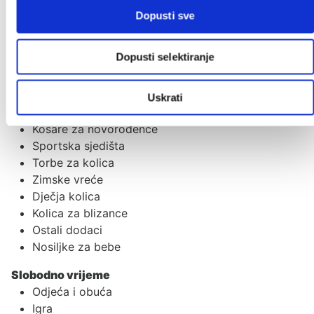
Baldahin
Dopusti sve
Lampice i projektori
Baby monitori
Dopusti selektiranje
Dječja kolica i nosiljke
2u1 kolica
Kišobran kolica
Uskrati
Kolica za jedno dijete
Košare za novorođenče
Sportska sjedišta
Torbe za kolica
Zimske vreće
Dječja kolica
Kolica za blizance
Ostali dodaci
Nosiljke za bebe
Slobodno vrijeme
Odjeća i obuća
Igra