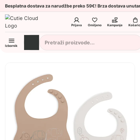
Besplatna dostava za narudžbe preko 59€! Brza dostava unuta
Prijava
Omiljeno
Kampanje
Košari
Izbornik