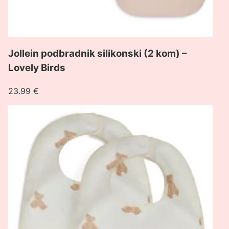
Jollein podbradnik silikonski (2 kom) –
Lovely Birds
23.99
€
Pogledaj
proizvod
Jollein
podbradnik
(2
kom)
–
Teddy
Bear