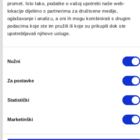
Grupa 0+/1
promet. Isto tako, podatke o vašoj upotrebi naše web-
Grupa 1/2/3
lokacije dijelimo s partnerima za društvene medije,
Grupa 2/3
oglašavanje i analizu, a oni ih mogu kombinirati s drugim
Dodaci za autosjedalice
podacima koje ste im pružili ili koje su prikupili dok ste
upotrebljavali njihove usluge.
Dječja sobica
Dječji krevetići
Sofi krevetić
Odabir
Tješilice
Nužni
pristanka
CoZee kolijevke
Prijenosni krevetići i dodaci
Gnijezdo za bebe
Za postavke
Njihaljke i ležaljke
Zaštitne ogradice
Statistički
Vreće za spavanje
Dekice
Jastuci i plahte
Marketinški
Tetra pelene
Mobili i vrtuljci