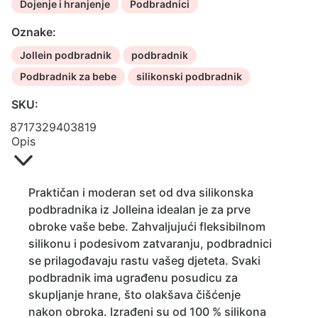
Tales,
Dojenje i hranjenje
Podbradnici
2
Oznake:
kom
količina
Jollein podbradnik
podbradnik
Podbradnik za bebe
silikonski podbradnik
SKU:
8717329403819
Opis
Praktičan i moderan set od dva silikonska
podbradnika iz Jolleina idealan je za prve
obroke vaše bebe. Zahvaljujući fleksibilnom
silikonu i podesivom zatvaranju, podbradnici
se prilagođavaju rastu vašeg djeteta. Svaki
podbradnik ima ugrađenu posudicu za
skupljanje hrane, što olakšava čišćenje
nakon obroka. Izrađeni su od 100 % silikona