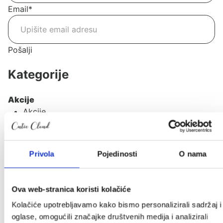
Email
*
Pošalji
Kategorije
Akcije
Akcije
Novo u ponudi
Poklon iznenađenje
Privola
Pojedinosti
O nama
Autosjedalice
Adapteri
Baze za autosjedalice
Ova web-stranica koristi kolačiće
Ostali dodaci
Kolačiće upotrebljavamo kako bismo personalizirali sadržaj i
Grupa 0+
oglase, omogućili značajke društvenih medija i analizirali