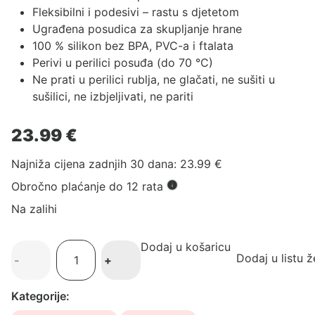
Fleksibilni i podesivi – rastu s djetetom
Ugrađena posudica za skupljanje hrane
100 % silikon bez BPA, PVC-a i ftalata
Perivi u perilici posuđa (do 70 °C)
Ne prati u perilici rublja, ne glačati, ne sušiti u
sušilici, ne izbjeljivati, ne pariti
23.99
€
Najniža cijena zadnjih 30 dana:
23.99
€
Obročno plaćanje do 12 rata
Na zalihi
Dodaj u košaricu
Jollein
Dodaj u listu ž
-
+
silikonski
podbradnik
Kategorije:
Elephant