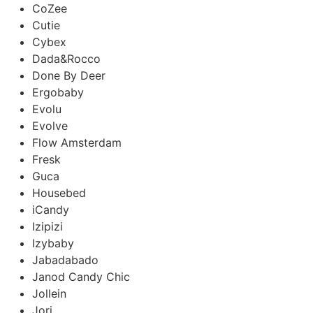
CoZee
Cutie
Cybex
Dada&Rocco
Done By Deer
Ergobaby
Evolu
Evolve
Flow Amsterdam
Fresk
Guca
Housebed
iCandy
Izipizi
Izybaby
Jabadabado
Janod Candy Chic
Jollein
Jori