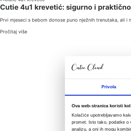
Cutie 4u1 krevetić: sigurno i praktičn
Prvi mjeseci s bebom donose puno nježnih trenutaka, ali i 
Pročitaj više
Privola
Ova web-stranica koristi kol
Kolačiće upotrebljavamo kako 
promet. Isto tako, podatke o 
analizu, a oni ih mogu kombini