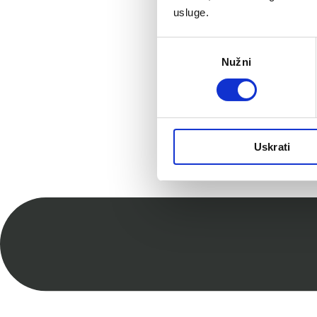
usluge.
Odabir
Nužni
pristanka
Uskrati