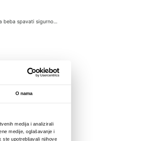
 beba spavati sigurno...
O nama
enih medija i analizirali
ene medije, oglašavanje i
k ste upotrebljavali njihove