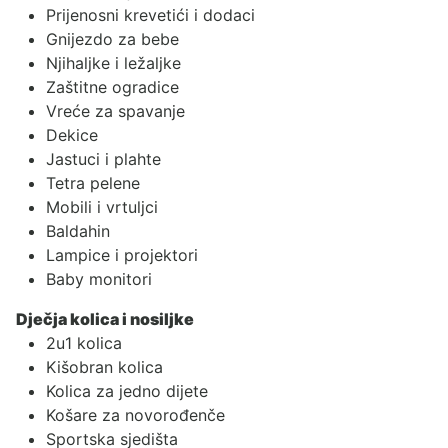
Prijenosni krevetići i dodaci
Gnijezdo za bebe
Njihaljke i ležaljke
Zaštitne ogradice
Vreće za spavanje
Dekice
Jastuci i plahte
Tetra pelene
Mobili i vrtuljci
Baldahin
Lampice i projektori
Baby monitori
Dječja kolica i nosiljke
2u1 kolica
Kišobran kolica
Kolica za jedno dijete
Košare za novorođenče
Sportska sjedišta