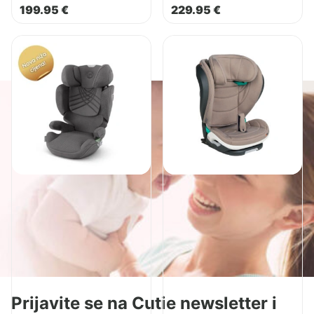
199.95
€
229.95
€
Pogledaj
Pogledaj
proizvod
proizvod
Cybex
BeSafe
autosjedalica
autosjedalica
Solution
Flex
T
FIX
i-
2
Fix
Plus
Prijavite se na Cutie newsletter i