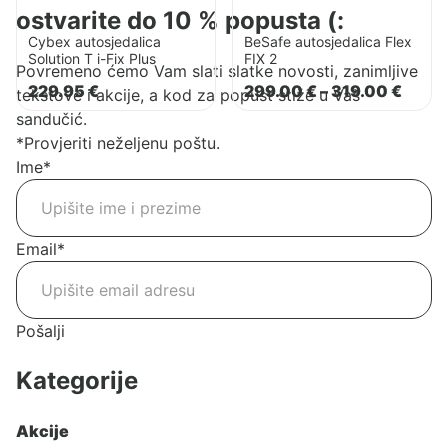
ostvarite do 10 % popusta (:
Cybex autosjedalica
BeSafe autosjedalica Flex
Solution T i-Fix Plus
FIX 2
Povremeno ćemo Vam slati slatke novosti, zanimljive
Rasp
229.95
€
299.00
€
–
319.00
€
tekstove i akcije, a kod za popust stiže u Vaš
cijena
sandučić.
od
299.0
*Provjeriti neželjenu poštu.
do
Ime
*
319.0
Email
*
Pošalji
Kategorije
Akcije