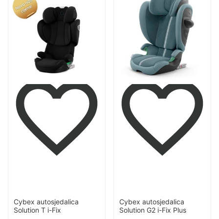
proizvod
proizvod
Cybex
Cybex
autosjedalica
autosjedalica
Solution
Solution
T
G2
i-
i-
Fix
Fix
Plus
Cybex autosjedalica
Cybex autosjedalica
Solution T i-Fix
Solution G2 i-Fix Plus