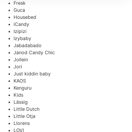
Fresk
Guca
Housebed
iCandy
Izipizi
Izybaby
Jabadabado
Janod Candy Chic
Jollein
Jori
Just kiddin baby
KAOS
Kenguru
Kids
Lässig
Little Dutch
Little Otja
Llorens
LOVI