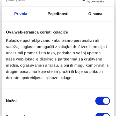
Pokloni za mame
Privola
Pojedinosti
O nama
Brendovi
AeroMoov
Ova web-stranica koristi kolačiće
AeroSleep
Kolačiće upotrebljavamo kako bismo personalizirali
Alecto
sadržaj i oglase, omogućili značajke društvenih medija i
Angelcare
analizirali promet. Isto tako, podatke o vašoj upotrebi
Asobu
naše web-lokacije dijelimo s partnerima za društvene
b.box
medije, oglašavanje i analizu, a oni ih mogu kombinirati s
Baby Björn
drugim podacima koje ste im pružili ili koje su prikupili
Baby Brezza
dok ste upotrebljavali njihove usluge.
Baby Monsters
BabyMoov
Balon
Odabir
Bambiboo
Nužni
pristanka
Baobaby
BeSafe