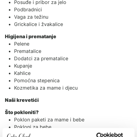
Posuđe i pribor za jelo
Podbradnici
Vaga za težinu
Grickalice i žvakalice
Higijena i prematanje
Pelene
Prematalice
Dodatci za prematalice
Kupanje
Kahlice
Pomoćna stepenica
Kozmetika za mame i djecu
Naši krevetići
Što pokloniti?
Poklon paketi za mame i bebe
Pokloni za bebe
Pokloni za djecu