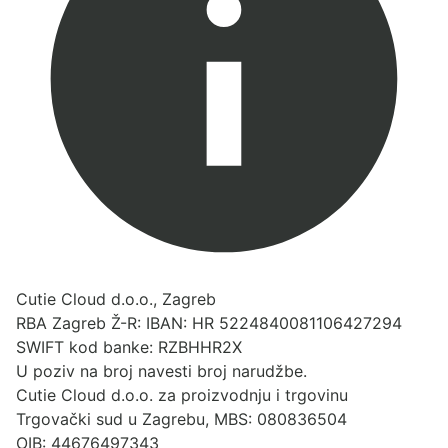
Cutie Cloud d.o.o., Zagreb
RBA Zagreb Ž-R: IBAN: HR 5224840081106427294
SWIFT kod banke: RZBHHR2X
U poziv na broj navesti broj narudžbe.
Cutie Cloud d.o.o. za proizvodnju i trgovinu
Trgovački sud u Zagrebu, MBS: 080836504
OIB: 44676497343