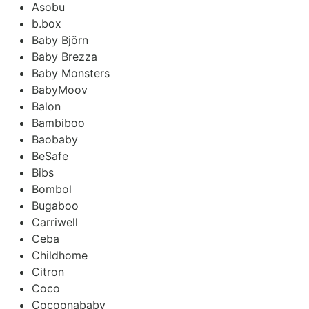
Asobu
b.box
Baby Björn
Baby Brezza
Baby Monsters
BabyMoov
Balon
Bambiboo
Baobaby
BeSafe
Bibs
Bombol
Bugaboo
Carriwell
Ceba
Childhome
Citron
Coco
Cocoonababy