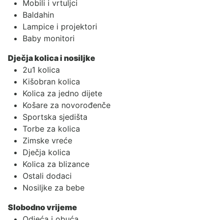
Mobili i vrtuljci
Baldahin
Lampice i projektori
Baby monitori
Dječja kolica i nosiljke
2u1 kolica
Kišobran kolica
Kolica za jedno dijete
Košare za novorođenče
Sportska sjedišta
Torbe za kolica
Zimske vreće
Dječja kolica
Kolica za blizance
Ostali dodaci
Nosiljke za bebe
Slobodno vrijeme
Odjeća i obuća