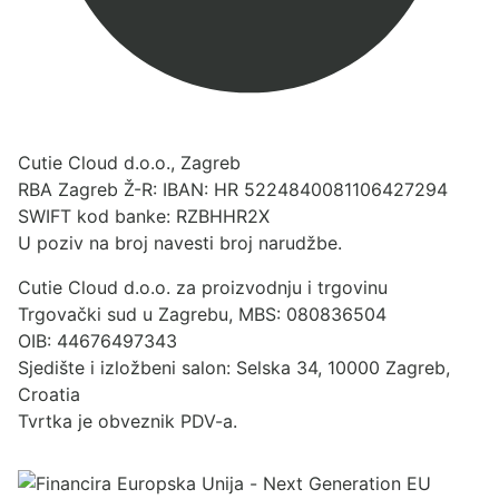
Cutie Cloud d.o.o., Zagreb
RBA Zagreb Ž-R: IBAN: HR 5224840081106427294
SWIFT kod banke: RZBHHR2X
U poziv na broj navesti broj narudžbe.
Cutie Cloud d.o.o. za proizvodnju i trgovinu
Trgovački sud u Zagrebu, MBS: 080836504
OIB: 44676497343
Sjedište i izložbeni salon: Selska 34, 10000 Zagreb,
Croatia
Tvrtka je obveznik PDV-a.