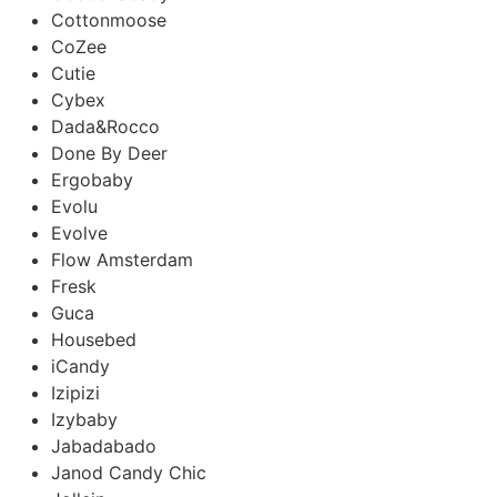
Cottonmoose
CoZee
Cutie
Cybex
Dada&Rocco
Done By Deer
Ergobaby
Evolu
Evolve
Flow Amsterdam
Fresk
Guca
Housebed
iCandy
Izipizi
Izybaby
Jabadabado
Janod Candy Chic