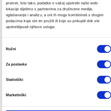
promet. Isto tako, podatke o vašoj upotrebi naše web-
lokacije dijelimo s partnerima za društvene medije,
Povremeno ćemo Vam slati slatke novosti, zanimljive
oglašavanje i analizu, a oni ih mogu kombinirati s drugim
tekstove i akcije, a kod za popust stiže u Vaš
podacima koje ste im pružili ili koje su prikupili dok ste
sandučić.
upotrebljavali njihove usluge.
*Provjeriti neželjenu poštu.
Ime
*
Odabir
Nužni
pristanka
Email
*
Za postavke
Pošalji
Statistički
Kategorije
Marketinški
Akcije
Akcije