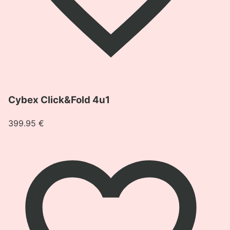
Pogledaj
Cybex Click&Fold 4u1
proizvod
Cybex
399.95
€
Click&Fold
4u1