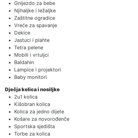
Gnijezdo za bebe
Njihaljke i ležaljke
Zaštitne ogradice
Vreće za spavanje
Dekice
Jastuci i plahte
Tetra pelene
Mobili i vrtuljci
Baldahin
Lampice i projektori
Baby monitori
Dječja kolica i nosiljke
2u1 kolica
Kišobran kolica
Kolica za jedno dijete
Košare za novorođenče
Sportska sjedišta
Torbe za kolica