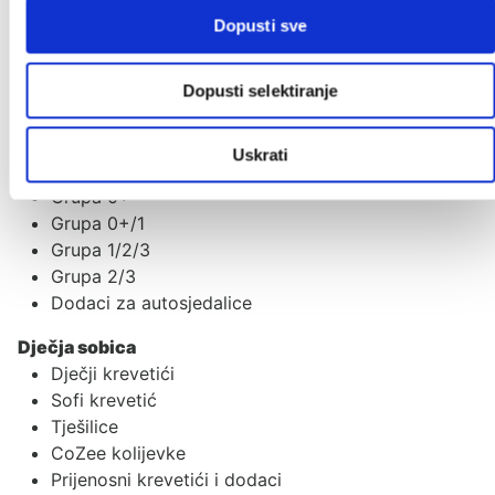
Novo u ponudi
Dopusti sve
Poklon iznenađenje
Autosjedalice
Dopusti selektiranje
Adapteri
Baze za autosjedalice
Uskrati
Ostali dodaci
Grupa 0+
Grupa 0+/1
Grupa 1/2/3
Grupa 2/3
Dodaci za autosjedalice
Dječja sobica
Dječji krevetići
Sofi krevetić
Tješilice
CoZee kolijevke
Prijenosni krevetići i dodaci