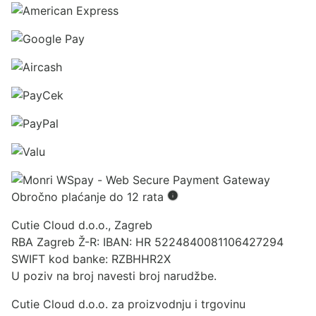
Obročno plaćanje do 12 rata
Cutie Cloud d.o.o., Zagreb
RBA Zagreb Ž-R: IBAN: HR 5224840081106427294
SWIFT kod banke: RZBHHR2X
U poziv na broj navesti broj narudžbe.
Cutie Cloud d.o.o. za proizvodnju i trgovinu