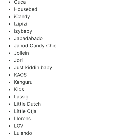
Guca
Housebed
iCandy
Izipizi
Izybaby
Jabadabado
Janod Candy Chic
Jollein
Jori
Just kiddin baby
KAOS
Kenguru
Kids
Lässig
Little Dutch
Little Otja
Llorens
LOVI
Lulando