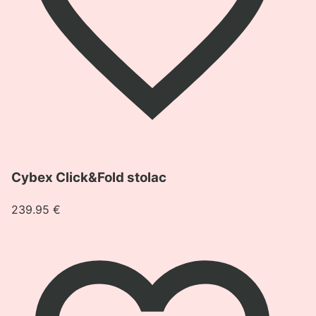
Pogledaj
Cybex Click&Fold stolac
proizvod
Cybex
239.95
€
Click&Fold
stolac