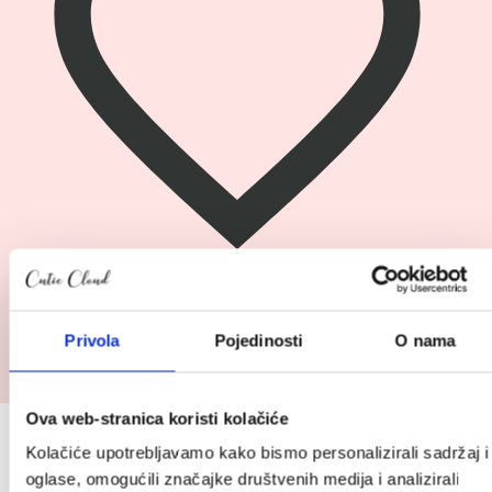
Pogledaj
Cybex Click&Fold 3u1
Privola
Pojedinosti
O nama
proizvod
Cybex
299.95
€
Click&Fold
Ova web-stranica koristi kolačiće
3u1
Prijavite se na Cutie newsletter i
Kolačiće upotrebljavamo kako bismo personalizirali sadržaj i
ostvarite do 10 % popusta (:
oglase, omogućili značajke društvenih medija i analizirali