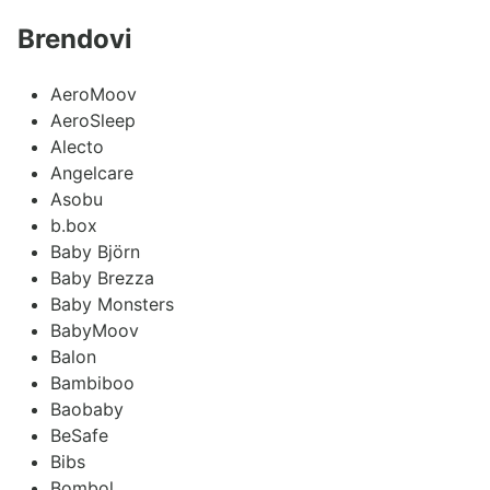
Brendovi
AeroMoov
AeroSleep
Alecto
Angelcare
Asobu
b.box
Baby Björn
Baby Brezza
Baby Monsters
BabyMoov
Balon
Bambiboo
Baobaby
BeSafe
Bibs
Bombol