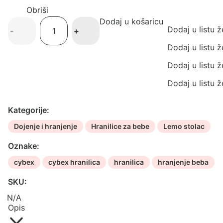
Obriši
Dodaj u košaricu
Cybex
Dodaj u listu ž
-
+
Click&Fold
udobni
Dodaj u listu ž
umetak
Dodaj u listu ž
količina
Dodaj u listu ž
Kategorije:
Dojenje i hranjenje
Hranilice za bebe
Lemo stolac
Oznake:
cybex
cybex hranilica
hranilica
hranjenje beba
SKU:
N/A
Opis