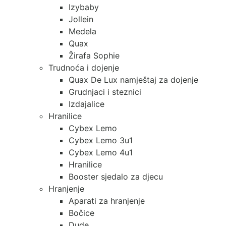
Izybaby
Jollein
Medela
Quax
Žirafa Sophie
Trudnoća i dojenje
Quax De Lux namještaj za dojenje
Grudnjaci i steznici
Izdajalice
Hranilice
Cybex Lemo
Cybex Lemo 3u1
Cybex Lemo 4u1
Hranilice
Booster sjedalo za djecu
Hranjenje
Aparati za hranjenje
Bočice
Dude