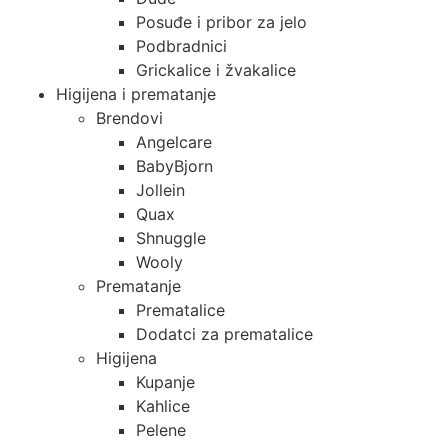
Posuđe i pribor za jelo
Podbradnici
Grickalice i žvakalice
Higijena i prematanje
Brendovi
Angelcare
BabyBjorn
Jollein
Quax
Shnuggle
Wooly
Prematanje
Prematalice
Dodatci za prematalice
Higijena
Kupanje
Kahlice
Pelene