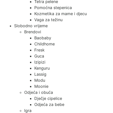
Tetra pelene
Pomoćna stepenica
Kozmetika za mame i djecu
Vaga za težinu
Slobodno vrijeme
Brendovi
Baobaby
Childhome
Fresk
Guca
Izipizi
Kenguru
Lassig
Modu
Moonie
Odjeća i obuća
Dječje cipelice
Odjeća za bebe
Igra