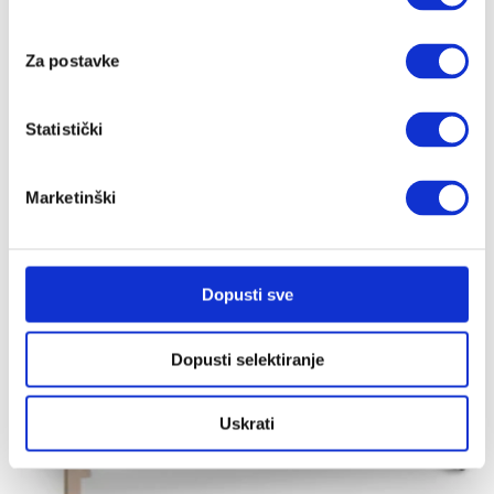
Za postavke
Sofi dječji krevetić Sivi
199.00
€
Statistički
Marketinški
Dopusti sve
Dopusti selektiranje
Uskrati