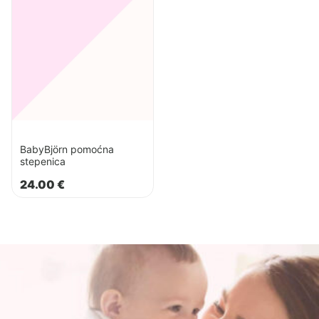
BabyBjörn pomoćna
stepenica
24.00
€