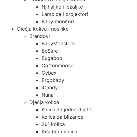
Njihaljke i ležaljke
Lampice i projektori
Baby monitori
Dječja kolica i nosiljke
Brendovi
BabyMonsters
BeSafe
Bugaboo
Cottonmoose
Cybex
Ergobaby
iCandy
Nuna
Dječja kolica
Kolica za jedno dijete
Kolica za blizance
2u1 kolica
Kišobran kolica