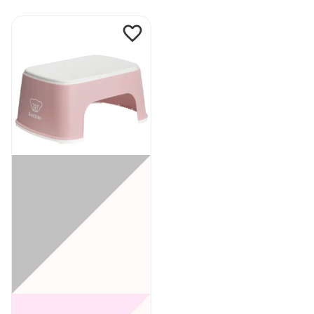
Pogledaj
proizvod
BabyBjörn
pomoćna
stepenica