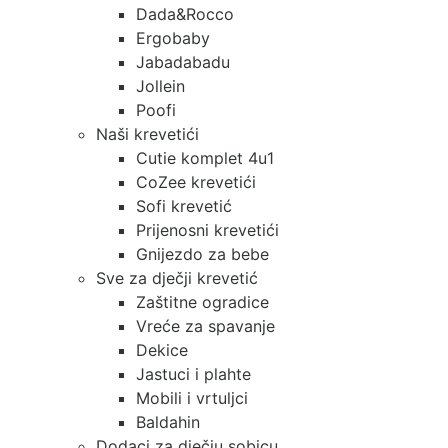
Dada&Rocco
Ergobaby
Jabadabadu
Jollein
Poofi
Naši krevetići
Cutie komplet 4u1
CoZee krevetići
Sofi krevetić
Prijenosni krevetići
Gnijezdo za bebe
Sve za dječji krevetić
Zaštitne ogradice
Vreće za spavanje
Dekice
Jastuci i plahte
Mobili i vrtuljci
Baldahin
Dodaci za dječju sobicu