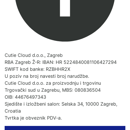
Cutie Cloud d.o.o., Zagreb
RBA Zagreb Ž-R: IBAN: HR 5224840081106427294
SWIFT kod banke: RZBHHR2X
U poziv na broj navesti broj narudžbe.
Cutie Cloud d.o.o. za proizvodnju i trgovinu
Trgovački sud u Zagrebu, MBS: 080836504
OIB: 44676497343
Sjedište i izložbeni salon: Selska 34, 10000 Zagreb,
Croatia
Tvrtka je obveznik PDV-a.