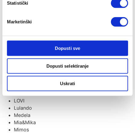
Statistički
Izybaby
Jabadabado
Janod Candy Chic
Marketinški
Jollein
Jori
Just kiddin baby
Dopusti sve
KAOS
Kenguru
Kids
Dopusti selektiranje
Lässig
Little Dutch
Uskrati
Little Otja
Llorens
LOVI
Lulando
Medela
Mia&Mika
Mimos