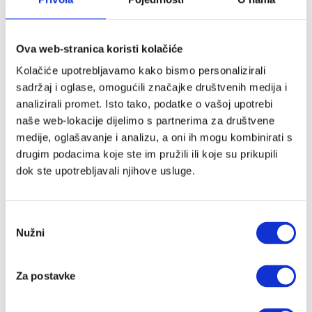
Childhome
Citron
Coco
Ova web-stranica koristi kolačiće
Cocoonababy
Kolačiće upotrebljavamo kako bismo personalizirali
Cottonmoose
sadržaj i oglase, omogućili značajke društvenih medija i
CoZee
analizirali promet. Isto tako, podatke o vašoj upotrebi
Cutie
naše web-lokacije dijelimo s partnerima za društvene
Cybex
medije, oglašavanje i analizu, a oni ih mogu kombinirati s
Dada&Rocco
drugim podacima koje ste im pružili ili koje su prikupili
Done By Deer
dok ste upotrebljavali njihove usluge.
Ergobaby
Evolu
Evolve
Odabir
Flow Amsterdam
Nužni
pristanka
Fresk
Guca
Za postavke
Housebed
iCandy
Izipizi