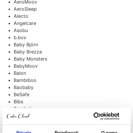
AeroMoov
AeroSleep
Alecto
Angelcare
Asobu
b.box
Baby Björn
Baby Brezza
Baby Monsters
BabyMoov
Balon
Bambiboo
Baobaby
BeSafe
Bibs
Bombol
Bugaboo
Carriwell
Ceba
Privola
Pojedinosti
O nama