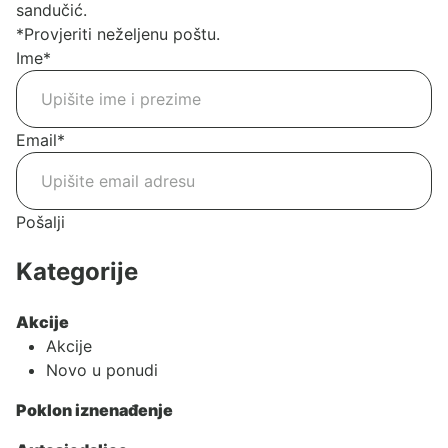
sandučić.
*Provjeriti neželjenu poštu.
Ime
*
Email
*
Pošalji
Kategorije
Akcije
Akcije
Novo u ponudi
Poklon iznenađenje