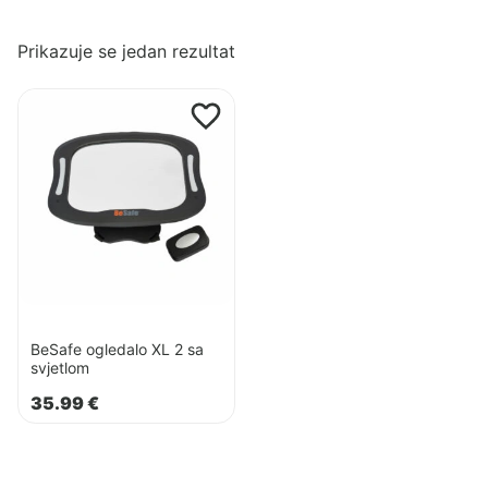
Prikazuje se jedan rezultat
Pogledaj
proizvod
BeSafe
ogledalo
XL
2
sa
svjetlom
BeSafe ogledalo XL 2 sa
svjetlom
35.99
€