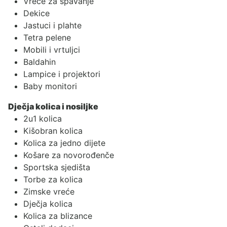
Vreće za spavanje
Dekice
Jastuci i plahte
Tetra pelene
Mobili i vrtuljci
Baldahin
Lampice i projektori
Baby monitori
Dječja kolica i nosiljke
2u1 kolica
Kišobran kolica
Kolica za jedno dijete
Košare za novorođenče
Sportska sjedišta
Torbe za kolica
Zimske vreće
Dječja kolica
Kolica za blizance