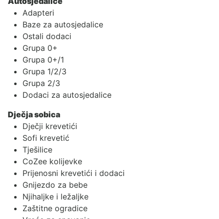
Autosjedalice
Adapteri
Baze za autosjedalice
Ostali dodaci
Grupa 0+
Grupa 0+/1
Grupa 1/2/3
Grupa 2/3
Dodaci za autosjedalice
Dječja sobica
Dječji krevetići
Sofi krevetić
Tješilice
CoZee kolijevke
Prijenosni krevetići i dodaci
Gnijezdo za bebe
Njihaljke i ležaljke
Zaštitne ogradice