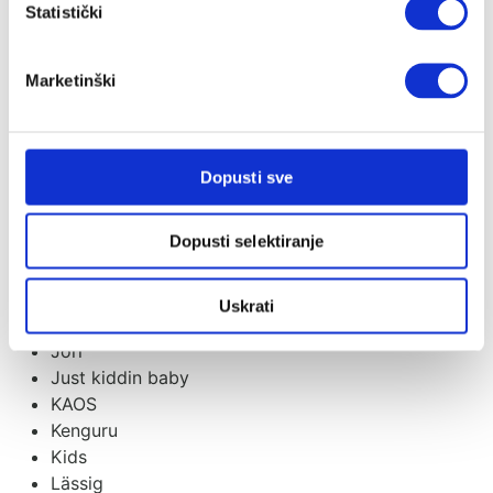
Ergobaby
Statistički
Evolu
Evolve
Marketinški
Flow Amsterdam
Fresk
Guca
Housebed
Dopusti sve
iCandy
Izipizi
Dopusti selektiranje
Izybaby
Jabadabado
Janod Candy Chic
Uskrati
Jollein
Jori
Just kiddin baby
KAOS
Kenguru
Kids
Lässig