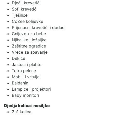
Dječji krevetići
Sofi krevetić
Tješilice
CoZee kolijevke
Prijenosni krevetići i dodaci
Gnijezdo za bebe
Njihaljke i ležaljke
Zaštitne ogradice
Vreće za spavanje
Dekice
Jastuci i plahte
Tetra pelene
Mobili i vrtuljci
Baldahin
Lampice i projektori
Baby monitori
Dječja kolica i nosiljke
2u1 kolica