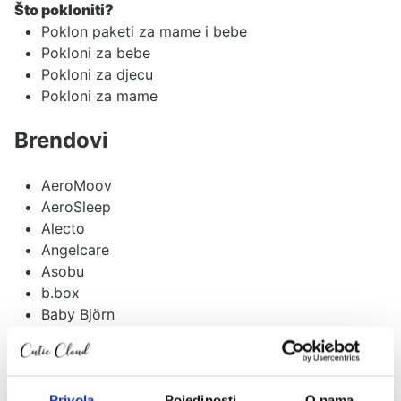
Što pokloniti?
Poklon paketi za mame i bebe
Pokloni za bebe
Pokloni za djecu
Pokloni za mame
Brendovi
AeroMoov
AeroSleep
Alecto
Angelcare
Asobu
b.box
Baby Björn
Baby Brezza
Baby Monsters
BabyMoov
Balon
Privola
Pojedinosti
O nama