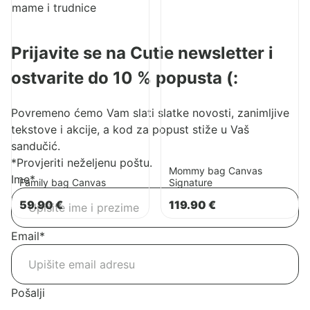
proizvod
proizvod
Family
Mommy
bag
bag
Prijavite se na Cutie newsletter i
Canvas
Canvas
Signature
ostvarite do 10 % popusta (:
Povremeno ćemo Vam slati slatke novosti, zanimljive
tekstove i akcije, a kod za popust stiže u Vaš
sandučić.
*Provjeriti neželjenu poštu.
Mommy bag Canvas
Ime
*
Family bag Canvas
Signature
59.90
€
119.90
€
Email
*
Pošalji