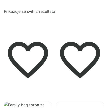
Poredano
Prikazuje se svih 2 rezultata
po
najnovijem
Pogledaj
Pogledaj