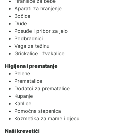
Hranilice za bebe
Aparati za hranjenje
Bočice
Dude
Posuđe i pribor za jelo
Podbradnici
Vaga za težinu
Grickalice i žvakalice
Higijena i prematanje
Pelene
Prematalice
Dodatci za prematalice
Kupanje
Kahlice
Pomoćna stepenica
Kozmetika za mame i djecu
Naši krevetići