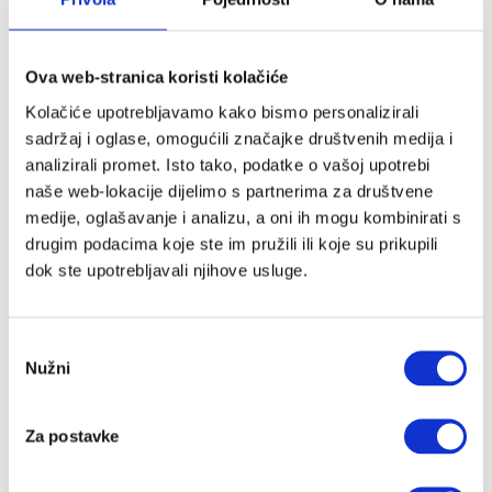
Bambiboo
Baobaby
BeSafe
Ova web-stranica koristi kolačiće
Bibs
Kolačiće upotrebljavamo kako bismo personalizirali
Bombol
sadržaj i oglase, omogućili značajke društvenih medija i
Bugaboo
analizirali promet. Isto tako, podatke o vašoj upotrebi
Carriwell
naše web-lokacije dijelimo s partnerima za društvene
Ceba
medije, oglašavanje i analizu, a oni ih mogu kombinirati s
Childhome
drugim podacima koje ste im pružili ili koje su prikupili
Citron
dok ste upotrebljavali njihove usluge.
Coco
Cocoonababy
Cottonmoose
Odabir
CoZee
Nužni
pristanka
Cutie
Cybex
Za postavke
Dada&Rocco
Done By Deer