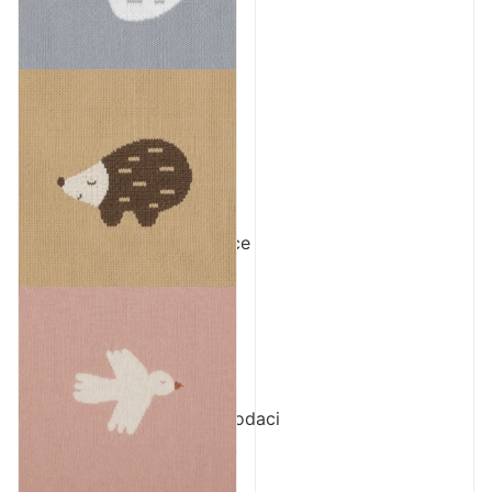
Autosjedalice
Adapteri
Baze za autosjedalice
Ostali dodaci
Grupa 0+
Grupa 0+/1
Grupa 1/2/3
Grupa 2/3
Dodaci za autosjedalice
Dječja sobica
Dječji krevetići
Sofi krevetić
Tješilice
CoZee kolijevke
Prijenosni krevetići i dodaci
Gnijezdo za bebe
Njihaljke i ležaljke