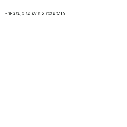
Poredano
Prikazuje se svih 2 rezultata
po
najnovijem