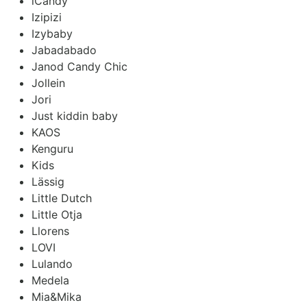
iCandy
Izipizi
Izybaby
Jabadabado
Janod Candy Chic
Jollein
Jori
Just kiddin baby
KAOS
Kenguru
Kids
Lässig
Little Dutch
Little Otja
Llorens
LOVI
Lulando
Medela
Mia&Mika