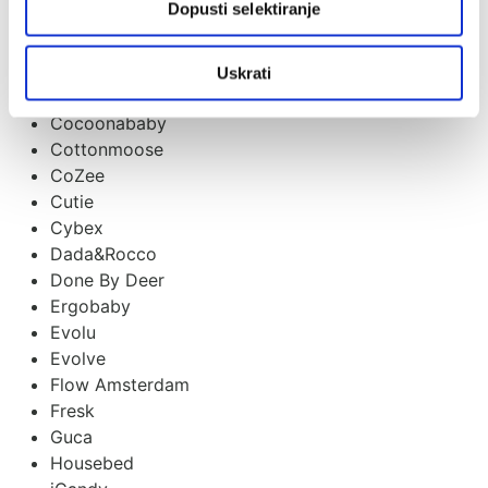
Dopusti selektiranje
Ceba
Childhome
Citron
Uskrati
Coco
Cocoonababy
Cottonmoose
CoZee
Cutie
Cybex
Dada&Rocco
Done By Deer
Ergobaby
Evolu
Evolve
Flow Amsterdam
Fresk
Guca
Housebed