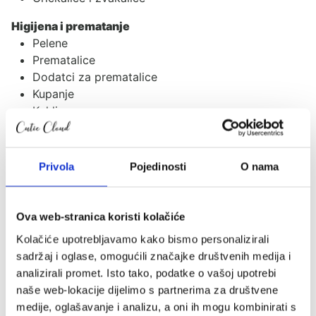
Higijena i prematanje
Pelene
Prematalice
Dodatci za prematalice
Kupanje
Kahlice
Pomoćna stepenica
Kozmetika za mame i djecu
Privola
Pojedinosti
O nama
Naši krevetići
Što pokloniti?
Ova web-stranica koristi kolačiće
Poklon paketi za mame i bebe
Pokloni za bebe
Kolačiće upotrebljavamo kako bismo personalizirali
Pokloni za djecu
sadržaj i oglase, omogućili značajke društvenih medija i
Pokloni za mame
analizirali promet. Isto tako, podatke o vašoj upotrebi
naše web-lokacije dijelimo s partnerima za društvene
Brendovi
medije, oglašavanje i analizu, a oni ih mogu kombinirati s