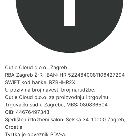
Cutie Cloud d.o.o., Zagreb
RBA Zagreb Ž-R: IBAN: HR 5224840081106427294
SWIFT kod banke: RZBHHR2X
U poziv na broj navesti broj narudžbe.
Cutie Cloud d.o.o. za proizvodnju i trgovinu
Trgovački sud u Zagrebu, MBS: 080836504
OIB: 44676497343
Sjedište i izložbeni salon: Selska 34, 10000 Zagreb,
Croatia
Tvrtka je obveznik PDV-a.