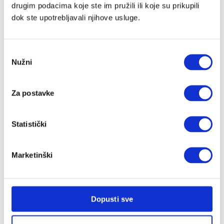
drugim podacima koje ste im pružili ili koje su prikupili
AeroMoov
dok ste upotrebljavali njihove usluge.
AeroSleep
Alecto
Angelcare
Odabir
Nužni
Asobu
pristanka
b.box
Baby Björn
Za postavke
Baby Brezza
Baby Monsters
BabyMoov
Statistički
Balon
Bambiboo
Marketinški
Baobaby
BeSafe
Bibs
Bombol
Dopusti sve
Bugaboo
Carriwell