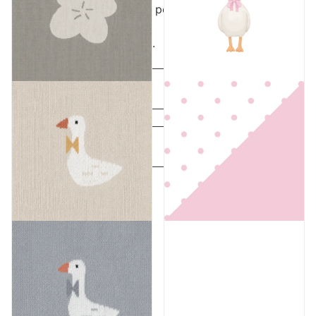
tekstove i akcije, a kod za popust stiže u Vaš
sandučić.
*Provjeriti neželjenu poštu.
Ime
*
Email
*
Pošalji
Kategorije
Akcije
Akcije
Novo u ponudi
Poklon iznenađenje