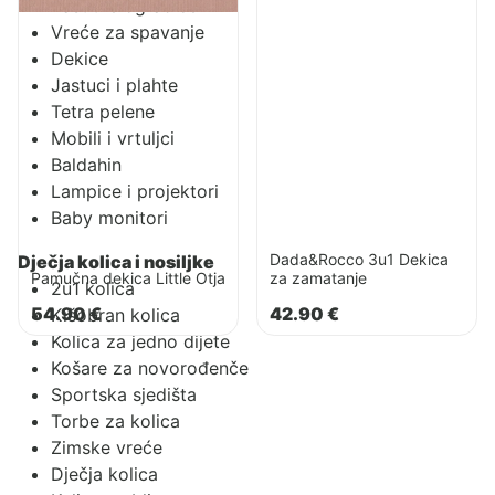
Zaštitne ogradice
Vreće za spavanje
Dekice
Jastuci i plahte
Tetra pelene
Mobili i vrtuljci
Baldahin
Lampice i projektori
Baby monitori
Dada&Rocco 3u1 Dekica
Dječja kolica i nosiljke
Pamučna dekica Little Otja
za zamatanje
2u1 kolica
54.90
€
42.90
€
Kišobran kolica
Kolica za jedno dijete
Košare za novorođenče
Sportska sjedišta
Torbe za kolica
Zimske vreće
Dječja kolica