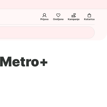
Prijava
Omiljeno
Kampanje
Košarica
 Metro+