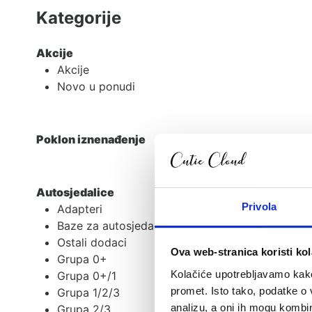
Kategorije
Akcije
Akcije
Novo u ponudi
Poklon iznenađenje
Autosjedalice
Privola
Adapteri
Baze za autosjedalice
Ostali dodaci
Ova web-stranica koristi kol
Grupa 0+
Kolačiće upotrebljavamo kako 
Grupa 0+/1
promet. Isto tako, podatke o 
Grupa 1/2/3
analizu, a oni ih mogu kombini
Grupa 2/3