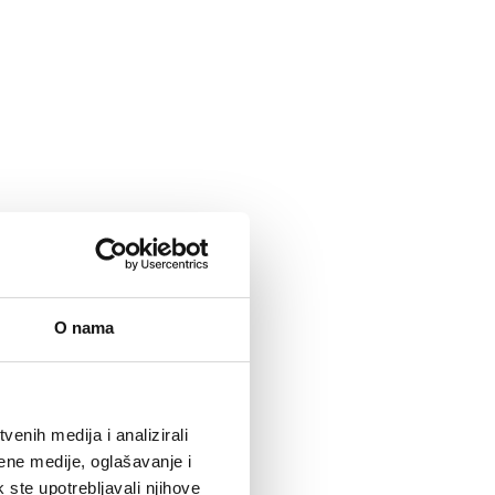
O nama
enih medija i analizirali
ene medije, oglašavanje i
k ste upotrebljavali njihove