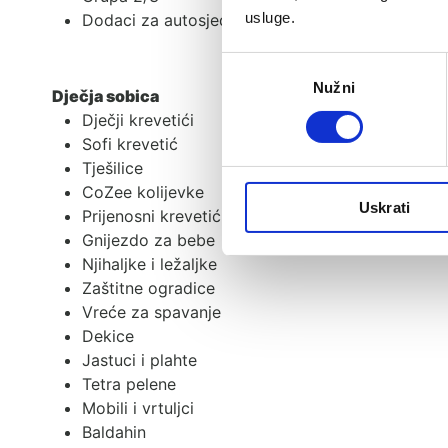
usluge.
Dodaci za autosjedalice
Odabir
Nužni
pristanka
Dječja sobica
Dječji krevetići
Sofi krevetić
Tješilice
CoZee kolijevke
Uskrati
Prijenosni krevetići i dodaci
Gnijezdo za bebe
Njihaljke i ležaljke
Zaštitne ogradice
Vreće za spavanje
Dekice
Jastuci i plahte
Tetra pelene
Mobili i vrtuljci
Baldahin