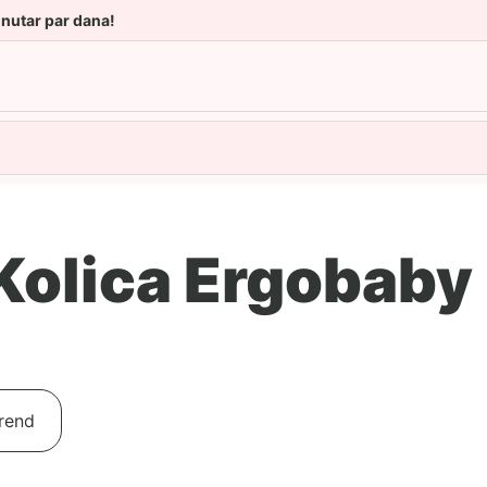
unutar par dana!
 Kolica Ergobaby