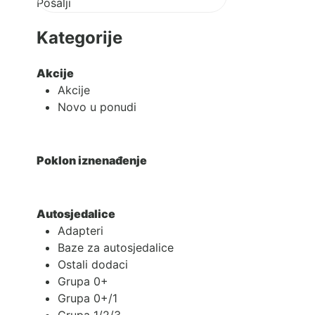
Pošalji
17.25 €
do
Kategorije
24.48 €
Akcije
Akcije
Novo u ponudi
Poklon iznenađenje
Autosjedalice
Adapteri
Baze za autosjedalice
Ostali dodaci
Grupa 0+
Grupa 0+/1