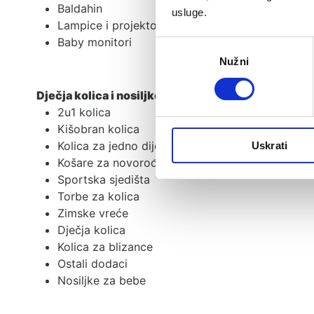
Baldahin
usluge.
Lampice i projektori
Baby monitori
Odabir
Nužni
pristanka
Dječja kolica i nosiljke
2u1 kolica
Kišobran kolica
Kolica za jedno dijete
Uskrati
Košare za novorođenče
Sportska sjedišta
Torbe za kolica
Zimske vreće
Dječja kolica
Kolica za blizance
Ostali dodaci
Nosiljke za bebe