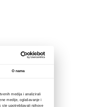
O nama
enih medija i analizirali
ene medije, oglašavanje i
k ste upotrebljavali njihove