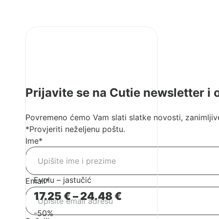
Pogledaj
proizvod
Evolu
–
jastučić
Prijavite se na Cutie newsletter i
Povremeno ćemo Vam slati slatke novosti, zanimljive
*Provjeriti neželjenu poštu.
Ime
*
Evolu – jastučić
Email
*
Raspon
17.25
€
–
24.48
€
cijena:
-50%
od