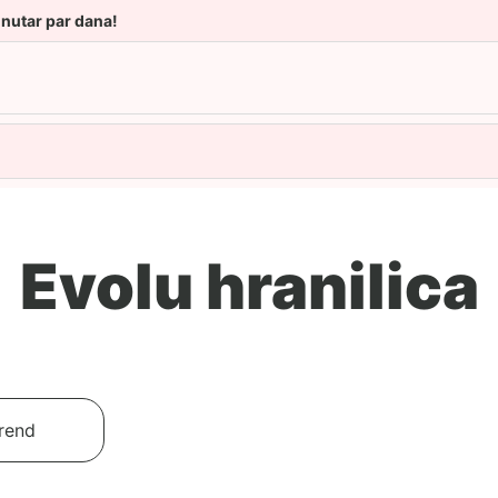
unutar par dana!
Evolu hranilica