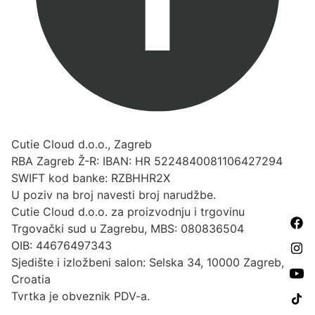
Cutie Cloud d.o.o., Zagreb
RBA Zagreb Ž-R: IBAN: HR 5224840081106427294
SWIFT kod banke: RZBHHR2X
U poziv na broj navesti broj narudžbe.
Cutie Cloud d.o.o. za proizvodnju i trgovinu
Trgovački sud u Zagrebu, MBS: 080836504
OIB: 44676497343
Sjedište i izložbeni salon: Selska 34, 10000 Zagreb,
Croatia
Tvrtka je obveznik PDV-a.