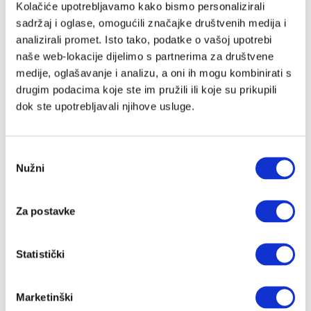
Ceba
Kolačiće upotrebljavamo kako bismo personalizirali
Childhome
sadržaj i oglase, omogućili značajke društvenih medija i
Citron
analizirali promet. Isto tako, podatke o vašoj upotrebi
Coco
naše web-lokacije dijelimo s partnerima za društvene
Cocoonababy
medije, oglašavanje i analizu, a oni ih mogu kombinirati s
Cottonmoose
drugim podacima koje ste im pružili ili koje su prikupili
CoZee
dok ste upotrebljavali njihove usluge.
Cutie
Cybex
Dada&Rocco
Odabir
Nužni
Done By Deer
pristanka
Ergobaby
Evolu
Za postavke
Evolve
Flow Amsterdam
Fresk
Statistički
Guca
Housebed
Marketinški
iCandy