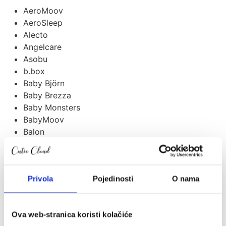
AeroMoov
AeroSleep
Alecto
Angelcare
Asobu
b.box
Baby Björn
Baby Brezza
Baby Monsters
BabyMoov
Balon
Bambiboo
Baobaby
BeSafe
Privola
Pojedinosti
O nama
Bibs
Bombol
Bugaboo
Ova web-stranica koristi kolačiće
Carriwell