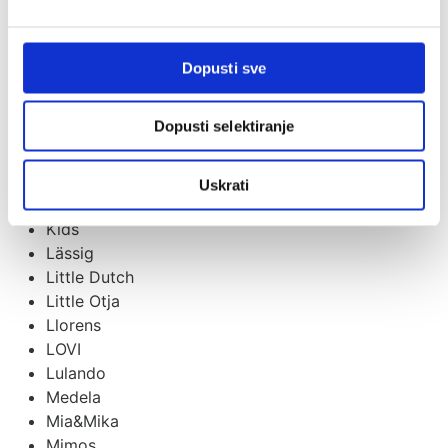
Izipizi
Izybaby
Jabadabado
Dopusti sve
Janod Candy Chic
Jollein
Dopusti selektiranje
Jori
Just kiddin baby
KAOS
Uskrati
Kenguru
Kids
Lässig
Little Dutch
Little Otja
Llorens
LOVI
Lulando
Medela
Mia&Mika
Mimos