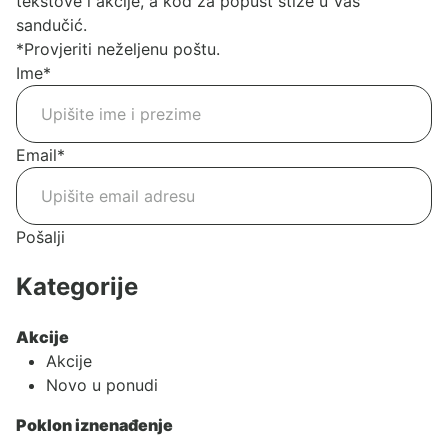
tekstove i akcije, a kod za popust stiže u Vaš
sandučić.
*Provjeriti neželjenu poštu.
Ime
*
Email
*
Pošalji
Kategorije
Akcije
Akcije
Novo u ponudi
Poklon iznenađenje