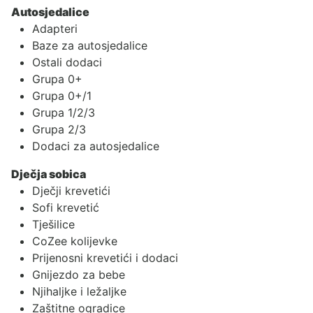
Autosjedalice
Adapteri
Baze za autosjedalice
Ostali dodaci
Grupa 0+
Grupa 0+/1
Grupa 1/2/3
Grupa 2/3
Dodaci za autosjedalice
Dječja sobica
Dječji krevetići
Sofi krevetić
Tješilice
CoZee kolijevke
Prijenosni krevetići i dodaci
Gnijezdo za bebe
Njihaljke i ležaljke
Zaštitne ogradice