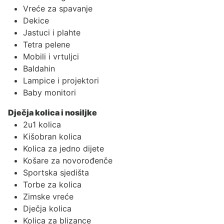
Vreće za spavanje
Dekice
Jastuci i plahte
Tetra pelene
Mobili i vrtuljci
Baldahin
Lampice i projektori
Baby monitori
Dječja kolica i nosiljke
2u1 kolica
Kišobran kolica
Kolica za jedno dijete
Košare za novorođenče
Sportska sjedišta
Torbe za kolica
Zimske vreće
Dječja kolica
Kolica za blizance