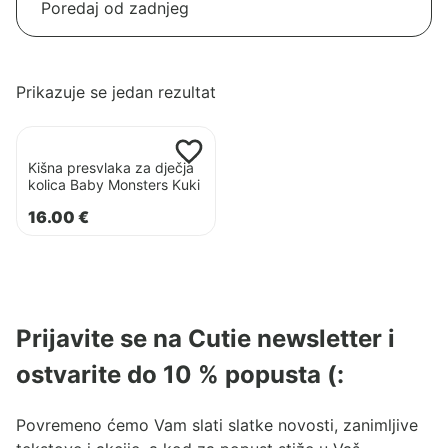
Prikazuje se jedan rezultat
Pogledaj
proizvod
Kišna presvlaka za dječja
Kišna
kolica Baby Monsters Kuki
presvlaka
16.00
€
za
dječja
kolica
Baby
Monsters
Prijavite se na Cutie newsletter i
Kuki
ostvarite do 10 % popusta (:
Povremeno ćemo Vam slati slatke novosti, zanimljive