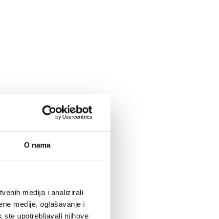
O nama
enih medija i analizirali
ene medije, oglašavanje i
k ste upotrebljavali njihove