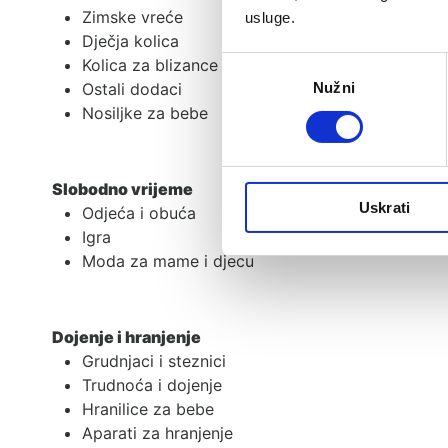
Zimske vreće
usluge.
Dječja kolica
Kolica za blizance
Odabir
Nužni
Ostali dodaci
pristanka
Nosiljke za bebe
Slobodno vrijeme
Uskrati
Odjeća i obuća
Igra
Moda za mame i djecu
Dojenje i hranjenje
Grudnjaci i steznici
Trudnoća i dojenje
Hranilice za bebe
Aparati za hranjenje