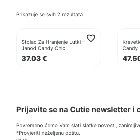
Poredano
Prikazuje se svih 2 rezultata
po
najnovijem
Pogledaj
Pogledaj
proizvod
proizvod
Stolac Za Hranjenje Lutki –
Kreveti
Stolac
Krevetić
Janod Candy Chic
Candy 
Za
Za
37.03
€
47.5
Hranjenje
Lutke
Lutki
–
–
Janod
Janod
Candy
Candy
Chic
Chic
Prijavite se na Cutie newsletter i
Povremeno ćemo Vam slati slatke novosti, zanimljive
*Provjeriti neželjenu poštu.