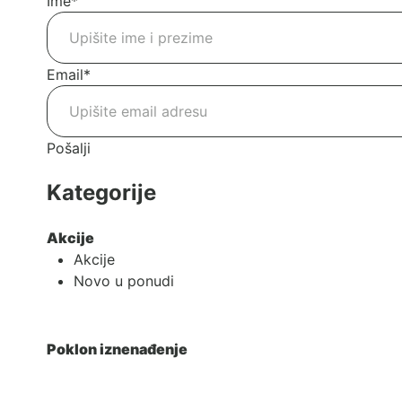
Ime
*
Email
*
Pošalji
Kategorije
Akcije
Akcije
Novo u ponudi
Poklon iznenađenje