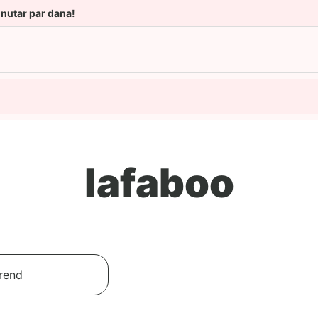
unutar par dana!
lafaboo