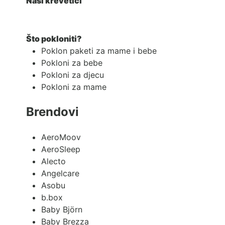
Naši krevetići
Što pokloniti?
Poklon paketi za mame i bebe
Pokloni za bebe
Pokloni za djecu
Pokloni za mame
Brendovi
AeroMoov
AeroSleep
Alecto
Angelcare
Asobu
b.box
Baby Björn
Baby Brezza