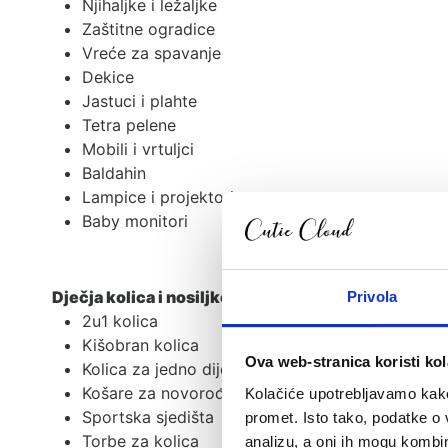
Njihaljke i ležaljke
Zaštitne ogradice
Vreće za spavanje
Dekice
Jastuci i plahte
Tetra pelene
Mobili i vrtuljci
Baldahin
Lampice i projektori
Baby monitori
Dječja kolica i nosiljke
Privola
2u1 kolica
Kišobran kolica
Ova web-stranica koristi kol
Kolica za jedno dijete
Košare za novorođenče
Kolačiće upotrebljavamo kako 
Sportska sjedišta
promet. Isto tako, podatke o 
Torbe za kolica
analizu, a oni ih mogu kombini