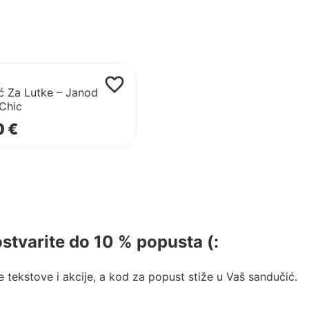
ć Za Lutke – Janod
Chic
0
€
 ostvarite do 10 % popusta (:
 tekstove i akcije, a kod za popust stiže u Vaš sandučić.