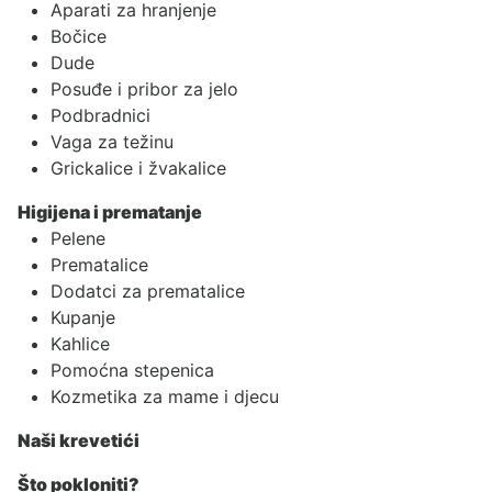
Aparati za hranjenje
Bočice
Dude
Posuđe i pribor za jelo
Podbradnici
Vaga za težinu
Grickalice i žvakalice
Higijena i prematanje
Pelene
Prematalice
Dodatci za prematalice
Kupanje
Kahlice
Pomoćna stepenica
Kozmetika za mame i djecu
Naši krevetići
Što pokloniti?