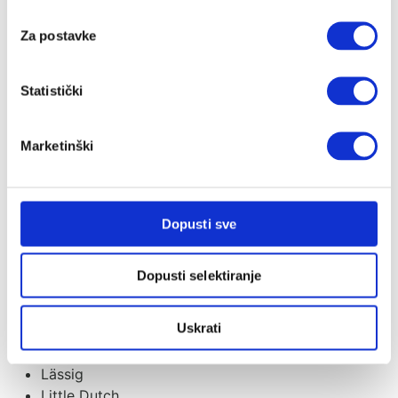
Evolu
Evolve
Za postavke
Flow Amsterdam
Fresk
Statistički
Guca
Housebed
iCandy
Marketinški
Izipizi
Izybaby
Jabadabado
Janod Candy Chic
Dopusti sve
Jollein
Jori
Dopusti selektiranje
Just kiddin baby
KAOS
Uskrati
Kenguru
Kids
Lässig
Little Dutch