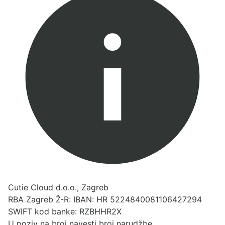
Cutie Cloud d.o.o., Zagreb
RBA Zagreb Ž-R: IBAN: HR 5224840081106427294
SWIFT kod banke: RZBHHR2X
U poziv na broj navesti broj narudžbe.