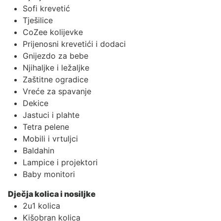
Sofi krevetić
Tješilice
CoZee kolijevke
Prijenosni krevetići i dodaci
Gnijezdo za bebe
Njihaljke i ležaljke
Zaštitne ogradice
Vreće za spavanje
Dekice
Jastuci i plahte
Tetra pelene
Mobili i vrtuljci
Baldahin
Lampice i projektori
Baby monitori
Dječja kolica i nosiljke
2u1 kolica
Kišobran kolica