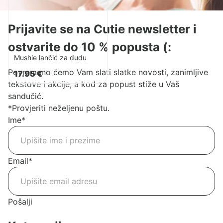
Prijavite se na Cutie newsletter i
ostvarite do 10 % popusta (:
Mushie lančić za dudu
Povremeno ćemo Vam slati slatke novosti, zanimljive
17.95
€
tekstove i akcije, a kod za popust stiže u Vaš
sandučić.
*Provjeriti neželjenu poštu.
Ime
*
Email
*
Pošalji