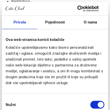
Bambiboo
Baobaby
BeSafe
Bibs
Privola
Pojedinosti
O nama
Bombol
Bugaboo
Carriwell
Ova web-stranica koristi kolačiće
Ceba
Kolačiće upotrebljavamo kako bismo personalizirali
Childhome
sadržaj i oglase, omogućili značajke društvenih medija i
Citron
analizirali promet. Isto tako, podatke o vašoj upotrebi
Coco
naše web-lokacije dijelimo s partnerima za društvene
Cocoonababy
medije, oglašavanje i analizu, a oni ih mogu kombinirati s
Cottonmoose
drugim podacima koje ste im pružili ili koje su prikupili
CoZee
dok ste upotrebljavali njihove usluge.
Cutie
Cybex
Dada&Rocco
Odabir
Done By Deer
Nužni
pristanka
Ergobaby