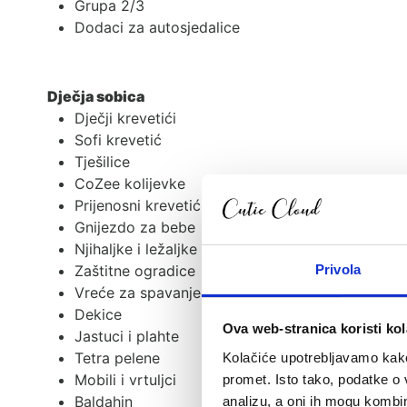
Grupa 2/3
Dodaci za autosjedalice
Dječja sobica
Dječji krevetići
Sofi krevetić
Tješilice
CoZee kolijevke
Prijenosni krevetići i dodaci
Gnijezdo za bebe
Njihaljke i ležaljke
Privola
Zaštitne ogradice
Vreće za spavanje
Dekice
Ova web-stranica koristi kol
Jastuci i plahte
Tetra pelene
Kolačiće upotrebljavamo kako 
Mobili i vrtuljci
promet. Isto tako, podatke o 
Baldahin
analizu, a oni ih mogu kombini