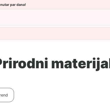
unutar par dana!
rirodni materija