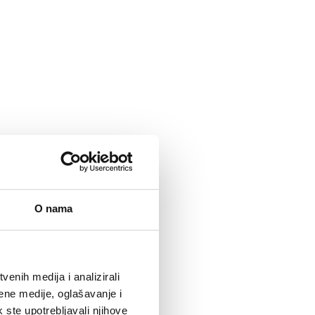
O nama
enih medija i analizirali
ene medije, oglašavanje i
k ste upotrebljavali njihove