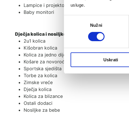
Lampice i projektori
usluge.
Baby monitori
Odabir
Nužni
pristanka
Dječja kolica i nosiljke
2u1 kolica
Kišobran kolica
Kolica za jedno dijete
Uskrati
Košare za novorođenče
Sportska sjedišta
Torbe za kolica
Zimske vreće
Dječja kolica
Kolica za blizance
Ostali dodaci
Nosiljke za bebe