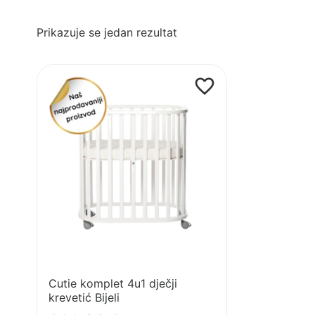
Prikazuje se jedan rezultat
Pogledaj
proizvod
Cutie
komplet
4u1
dječji
krevetić
Bijeli
Cutie komplet 4u1 dječji
krevetić Bijeli