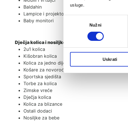
Mobili i vrtuljci
usluge.
Baldahin
Lampice i projektori
Odabir
Baby monitori
Nužni
pristanka
Dječja kolica i nosiljke
2u1 kolica
Kišobran kolica
Uskrati
Kolica za jedno dijete
Košare za novorođenče
Sportska sjedišta
Torbe za kolica
Zimske vreće
Dječja kolica
Kolica za blizance
Ostali dodaci
Nosiljke za bebe