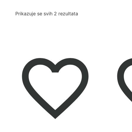
Poredano
Prikazuje se svih 2 rezultata
po
najnovijem