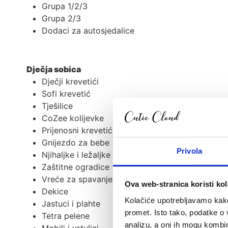
Grupa 1/2/3
Grupa 2/3
Dodaci za autosjedalice
Dječja sobica
Dječji krevetići
Sofi krevetić
Tješilice
CoZee kolijevke
Prijenosni krevetići i dodaci
Gnijezdo za bebe
Privola
Njihaljke i ležaljke
Zaštitne ogradice
Vreće za spavanje
Ova web-stranica koristi kol
Dekice
Kolačiće upotrebljavamo kako 
Jastuci i plahte
promet. Isto tako, podatke o 
Tetra pelene
analizu, a oni ih mogu kombini