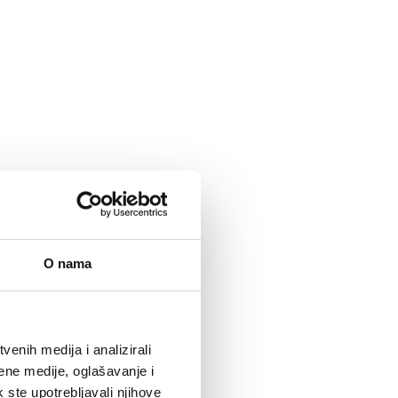
O nama
enih medija i analizirali
ene medije, oglašavanje i
k ste upotrebljavali njihove