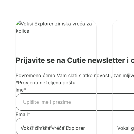
Pogledaj
Pogledaj
proizvod
proizvod
Voksi
Voksi
zimska
gnijezdo
vreća
za
Explorer
bebe
Prijavite se na Cutie newsletter i
Povremeno ćemo Vam slati slatke novosti, zanimljive
*Provjeriti neželjenu poštu.
Ime
*
Email
*
Voksi zimska vreća Explorer
Voksi 