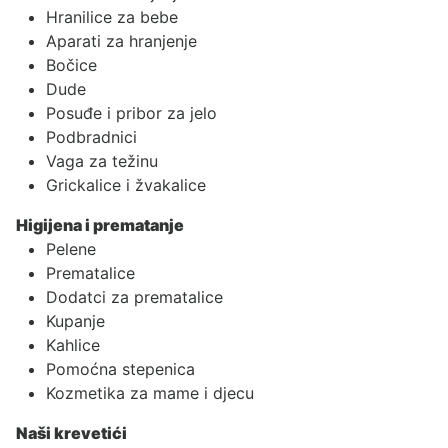
Hranilice za bebe
Aparati za hranjenje
Bočice
Dude
Posuđe i pribor za jelo
Podbradnici
Vaga za težinu
Grickalice i žvakalice
Higijena i prematanje
Pelene
Prematalice
Dodatci za prematalice
Kupanje
Kahlice
Pomoćna stepenica
Kozmetika za mame i djecu
Naši krevetići