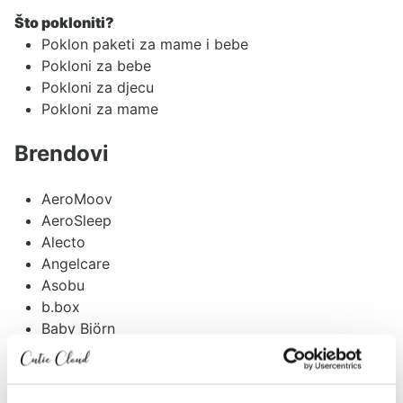
Što pokloniti?
Poklon paketi za mame i bebe
Pokloni za bebe
Pokloni za djecu
Pokloni za mame
Brendovi
AeroMoov
AeroSleep
Alecto
Angelcare
Asobu
b.box
Baby Björn
Baby Brezza
Baby Monsters
BabyMoov