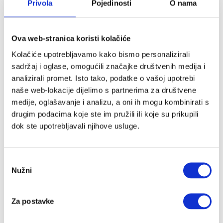
Privola
Pojedinosti
O nama
Balon
Bambiboo
Baobaby
Ova web-stranica koristi kolačiće
BeSafe
Bibs
Kolačiće upotrebljavamo kako bismo personalizirali
Bombol
sadržaj i oglase, omogućili značajke društvenih medija i
Bugaboo
analizirali promet. Isto tako, podatke o vašoj upotrebi
Carriwell
naše web-lokacije dijelimo s partnerima za društvene
Ceba
medije, oglašavanje i analizu, a oni ih mogu kombinirati s
Childhome
drugim podacima koje ste im pružili ili koje su prikupili
Citron
dok ste upotrebljavali njihove usluge.
Coco
Cocoonababy
Odabir
Cottonmoose
Nužni
pristanka
CoZee
Cutie
Cybex
Za postavke
Dada&Rocco
Done By Deer