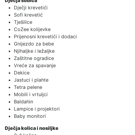
Dječja sobica
Dječji krevetići
Sofi krevetić
Tješilice
CoZee kolijevke
Prijenosni krevetići i dodaci
Gnijezdo za bebe
Njihaljke i ležaljke
Zaštitne ogradice
Vreće za spavanje
Dekice
Jastuci i plahte
Tetra pelene
Mobili i vrtuljci
Baldahin
Lampice i projektori
Baby monitori
Dječja kolica i nosiljke