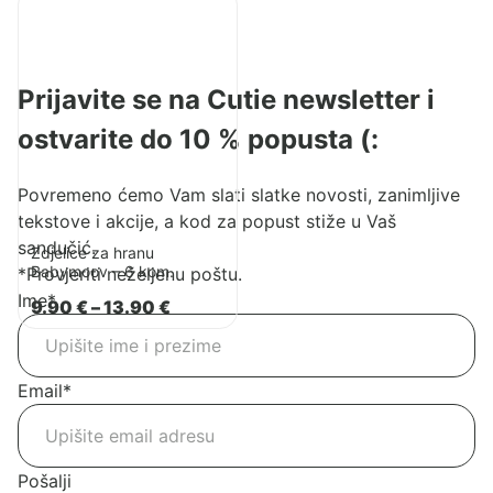
proizvod
Zdjelice
za
Prijavite se na Cutie newsletter i
hranu
Babymoov
ostvarite do 10 % popusta (:
–
6
Povremeno ćemo Vam slati slatke novosti, zanimljive
kom.
tekstove i akcije, a kod za popust stiže u Vaš
sandučić.
Zdjelice za hranu
Babymoov – 6 kom.
*Provjeriti neželjenu poštu.
Ime
*
Raspon
9.90
€
–
13.90
€
cijena:
od
9.90 €
do
Email
*
13.90 €
Pošalji