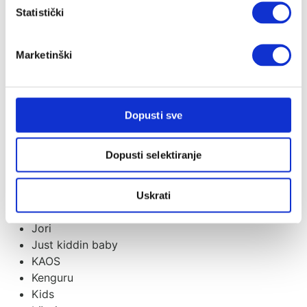
Statistički
Ergobaby
Evolu
Evolve
Marketinški
Flow Amsterdam
Fresk
Guca
Housebed
Dopusti sve
iCandy
Izipizi
Dopusti selektiranje
Izybaby
Jabadabado
Janod Candy Chic
Uskrati
Jollein
Jori
Just kiddin baby
KAOS
Kenguru
Kids