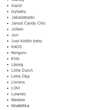
Izipizi
Izybaby
Jabadabado
Janod Candy Chic
Jollein
Jori
Just kiddin baby
KAOS
Kenguru
Kids
Lässig
Little Dutch
Little Otja
Llorens
LOVI
Lulando
Medela
Mia&Mika