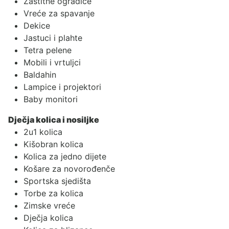
Zaštitne ogradice
Vreće za spavanje
Dekice
Jastuci i plahte
Tetra pelene
Mobili i vrtuljci
Baldahin
Lampice i projektori
Baby monitori
Dječja kolica i nosiljke
2u1 kolica
Kišobran kolica
Kolica za jedno dijete
Košare za novorođenče
Sportska sjedišta
Torbe za kolica
Zimske vreće
Dječja kolica