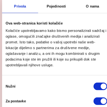
autosjedalica
Privola
Pojedinosti
O nama
Stretch
Ova web-stranica koristi kolačiće
Kolačiće upotrebljavamo kako bismo personalizirali sadržaj i
oglase, omogućili značajke društvenih medija i analizirali
promet. Isto tako, podatke o vašoj upotrebi naše web-
lokacije dijelimo s partnerima za društvene medije,
oglašavanje i analizu, a oni ih mogu kombinirati s drugim
podacima koje ste im pružili ili koje su prikupili dok ste
upotrebljavali njihove usluge.
Odabir
BeSafe autosjedalica Stretch
Nužni
pristanka
Raspon
699.00
€
–
719.00
€
Za postavke
cijena:
Pogledaj