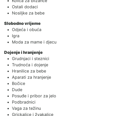
Kolica za blizance
Ostali dodaci
Nosiljke za bebe
Slobodno vrijeme
Odjeća i obuća
Igra
Moda za mame i djecu
Dojenje i hranjenje
Grudnjaci i steznici
Trudnoća i dojenje
Hranilice za bebe
Aparati za hranjenje
Bočice
Dude
Posuđe i pribor za jelo
Podbradnici
Vaga za težinu
Grickalice i žvakalice