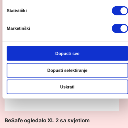
od
proizvod
699.00 €
Statistički
BeSafe
do
ogledalo
719.00 €
XL
Marketinški
2
sa
svjetlom
Dopusti sve
Dopusti selektiranje
Uskrati
BeSafe ogledalo XL 2 sa svjetlom