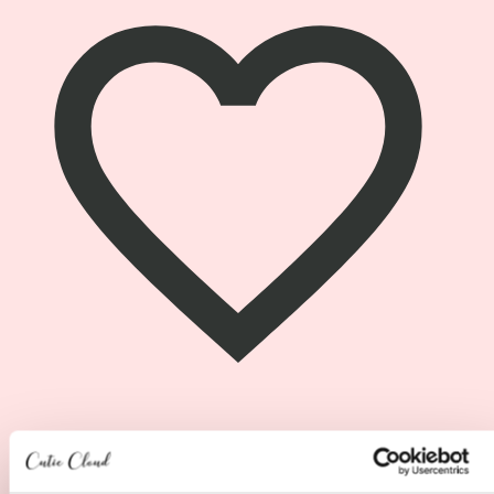
599.00 €
do
619.00 €
Pogledaj
proizvod
BeSafe