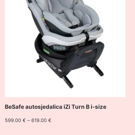
autosjedalica
iZi
Turn
B
i-
size
BeSafe autosjedalica iZi Turn B i-size
Raspon
599.00
€
–
619.00
€
cijena:
od