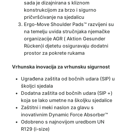
sada je dizajnirana s kliznom
konstrukcijom za brzo i sigurno
pričvršćivanje na sjedalicu
Ergo-Move Shoulder Pads™ razvijeni su
na temelju uvida stručnjaka njemačke
organizacije AGR ( Aktion Gesunder
Rücken)i djetetu osiguravaju dodatni
prostor za pokrete rukama
Vrhunska inovacija za vrhunsku sigurnost
Ugrađena zaštita od bočnih udara (SIP) u
školjci sjedala
Dodatna zaštita od bočnih udara (SIP +)
koja se lako umetne na školjku sjedalice
Zaštitni i meki naslon za glavu s
inovativnim Dynamic Force Absorber™
Odobreno s najnovijom uredbom UN
R129 (i-size)