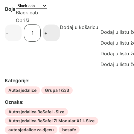
Boja
Black cab
Obriši
Dodaj u košaricu
Autosjedalica
Dodaj u listu ž
-
+
BeSafe
iZi
Dodaj u listu ž
Modular
Dodaj u listu ž
X1
i-
Dodaj u listu ž
Size
količina
Kategorije:
Autosjedalice
Grupa 1/2/3
Oznaka:
Autosjedalica BeSafe i-Size
Autosjedalica BeSafe iZi Modular X1 i-Size
autosjedalice za djecu
besafe