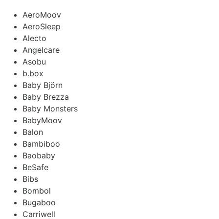
AeroMoov
AeroSleep
Alecto
Angelcare
Asobu
b.box
Baby Björn
Baby Brezza
Baby Monsters
BabyMoov
Balon
Bambiboo
Baobaby
BeSafe
Bibs
Bombol
Bugaboo
Carriwell