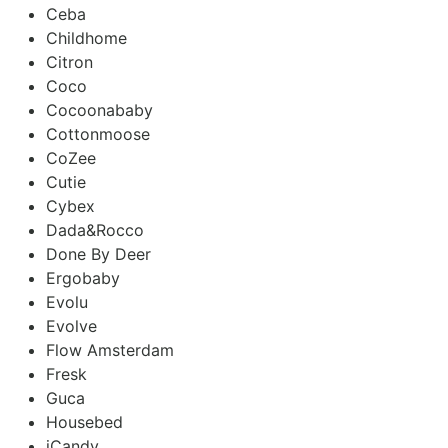
Ceba
Childhome
Citron
Coco
Cocoonababy
Cottonmoose
CoZee
Cutie
Cybex
Dada&Rocco
Done By Deer
Ergobaby
Evolu
Evolve
Flow Amsterdam
Fresk
Guca
Housebed
iCandy