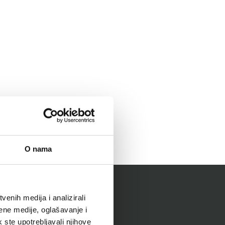
O nama
enih medija i analizirali
ene medije, oglašavanje i
k ste upotrebljavali njihove