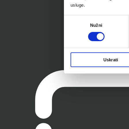
usluge.
Odabir
Nužni
pristanka
Uskrati