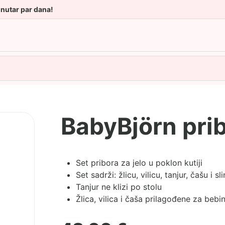
unutar par dana!
BabyBjörn prib
Set pribora za jelo u poklon kutiji
Set sadrži: žlicu, vilicu, tanjur, čašu i sl
Tanjur ne klizi po stolu
Žlica, vilica i čaša prilagođene za bebi