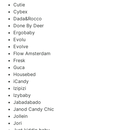
Cutie
Cybex
Dada&Rocco
Done By Deer
Ergobaby
Evolu
Evolve
Flow Amsterdam
Fresk
Guca
Housebed
iCandy
Izipizi
Izybaby
Jabadabado
Janod Candy Chic
Jollein
Jori
Just kiddin baby