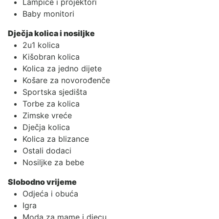
Lampice i projektori
Baby monitori
Dječja kolica i nosiljke
2u1 kolica
Kišobran kolica
Kolica za jedno dijete
Košare za novorođenče
Sportska sjedišta
Torbe za kolica
Zimske vreće
Dječja kolica
Kolica za blizance
Ostali dodaci
Nosiljke za bebe
Slobodno vrijeme
Odjeća i obuća
Igra
Moda za mame i djecu