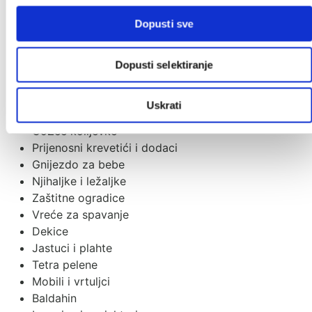
Grupa 1/2/3
Grupa 2/3
Dopusti sve
Dodaci za autosjedalice
Dječja sobica
Dopusti selektiranje
Dječji krevetići
Sofi krevetić
Uskrati
Tješilice
CoZee kolijevke
Prijenosni krevetići i dodaci
Gnijezdo za bebe
Njihaljke i ležaljke
Zaštitne ogradice
Vreće za spavanje
Dekice
Jastuci i plahte
Tetra pelene
Mobili i vrtuljci
Baldahin