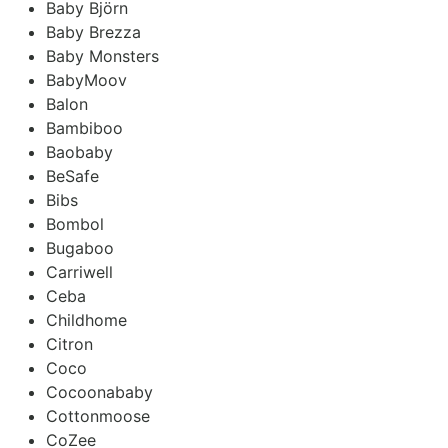
Baby Björn
Baby Brezza
Baby Monsters
BabyMoov
Balon
Bambiboo
Baobaby
BeSafe
Bibs
Bombol
Bugaboo
Carriwell
Ceba
Childhome
Citron
Coco
Cocoonababy
Cottonmoose
CoZee