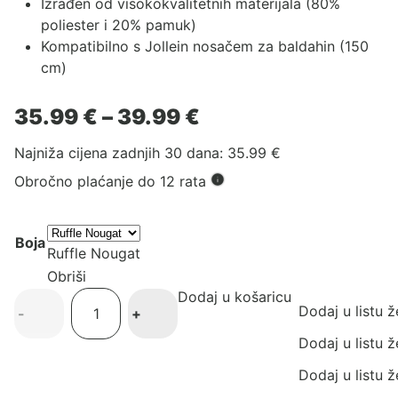
Izrađen od visokokvalitetnih materijala (80%
poliester i 20% pamuk)
Kompatibilno s
Jollein nosačem za baldahin
(150
cm)
Raspon
35.99
€
–
39.99
€
cijena:
Najniža cijena zadnjih 30 dana:
35.99
€
od
35.99 €
Obročno plaćanje do 12 rata
do
39.99 €
Boja
Ruffle Nougat
Obriši
Dodaj u košaricu
Baldahin
Dodaj u listu ž
-
+
Jollein
količina
Dodaj u listu ž
Dodaj u listu ž