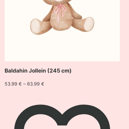
Baldahin Jollein (245 cm)
Raspon
53.99
€
–
63.99
€
cijena:
od
53.99 €
do
63.99 €