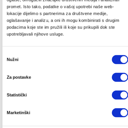
promet. Isto tako, podatke o vašoj upotrebi naše web-
lokacije dijelimo s partnerima za društvene medije,
oglašavanje i analizu, a oni ih mogu kombinirati s drugim
Pošalji
podacima koje ste im pružili ili koje su prikupili dok ste
upotrebljavali njihove usluge.
Kategorije
Akcije
Odabir
Akcije
Nužni
pristanka
Novo u ponudi
Poklon iznenađenje
Za postavke
Autosjedalice
Adapteri
Statistički
Baze za autosjedalice
Ostali dodaci
Marketinški
Grupa 0+
Grupa 0+/1