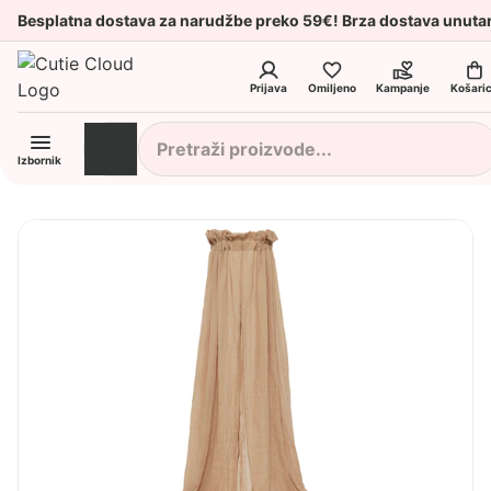
Besplatna dostava za narudžbe preko 59€! Brza dostava unuta
Prijava
Omiljeno
Kampanje
Košari
Izbornik