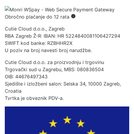
Obročno plaćanje do 12 rata
Cutie Cloud d.o.o., Zagreb
RBA Zagreb Ž-R: IBAN: HR 5224840081106427294
SWIFT kod banke: RZBHHR2X
U poziv na broj navesti broj narudžbe.
Cutie Cloud d.o.o. za proizvodnju i trgovinu
Trgovački sud u Zagrebu, MBS: 080836504
OIB: 44676497343
Sjedište i izložbeni salon: Selska 34, 10000 Zagreb,
Croatia
Tvrtka je obveznik PDV-a.