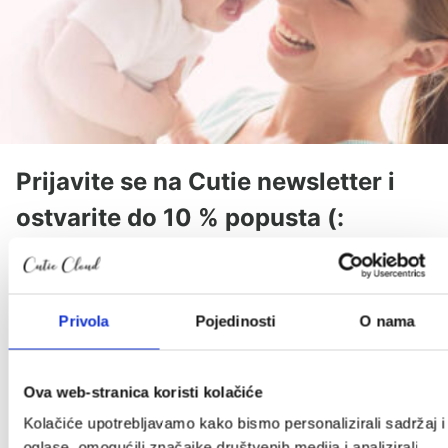
Prijavite se na Cutie newsletter i
ostvarite do 10 % popusta (:
Povremeno ćemo Vam slati slatke novosti, zanimljive
tekstove i akcije, a kod za popust stiže u Vaš
sandučić.
Privola
Pojedinosti
O nama
*Provjeriti neželjenu poštu.
Ime
*
Ova web-stranica koristi kolačiće
Kolačiće upotrebljavamo kako bismo personalizirali sadržaj i
Email
*
oglase, omogućili značajke društvenih medija i analizirali