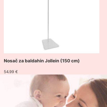
cm)
Nosač za baldahin Jollein (150 cm)
54.99
€