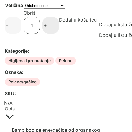
8.89 €
Veličina
Obriši
Dodaj u košaricu
Bambiboo
Dodaj u listu ž
-
+
pelene/gaćice
organski
Dodaj u listu ž
pamuk
količina
Kategorije:
Higijena i prematanje
Pelene
Oznaka:
Pelene/gaćice
SKU:
N/A
Opis
Bambiboo pelene/gaćice od organskog