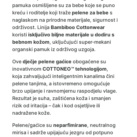
pamuka osmišljene su za bebe koje se puno
kreću i roditelje koji traže
pelene za bebe
s
naglaskom na prirodne materijale, sigurnost i
održivost. Linija
Bambiboo Cottonwear
koristi
isključivo biljne materijale u dodiru s
bebnom kožom
, uključujući super-mekani
organski pamuk iz održivog uzgoja.
Ove
dječje pelene gaćice
obogaćene su
inovativnom
COTTONEO™ tehnologijom
,
koja zahvaljujući inteligentnim kanalima čini
pelene tanjima, a istovremeno omogućuje
brzo upijanje i ravnomjernu raspodjelu vlage.
Rezultat je suha, zaštićena koža i smanjen
rizik od iritacija – čak i kod osjetljive ili
nadražene kože.
Pelene/gaćice su
neparfimirane
, neutralnog
mirisa i sadrže upijajuću jezgru od potpuno