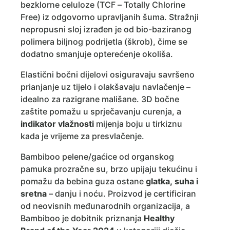
bezklorne celuloze (TCF – Totally Chlorine
Free) iz odgovorno upravljanih šuma. Stražnji
nepropusni sloj izrađen je od bio-baziranog
polimera biljnog podrijetla (škrob), čime se
dodatno smanjuje opterećenje okoliša.
Elastični bočni dijelovi osiguravaju savršeno
prianjanje uz tijelo i olakšavaju navlačenje –
idealno za razigrane mališane. 3D bočne
zaštite pomažu u sprječavanju curenja, a
indikator vlažnosti
mijenja boju u tirkiznu
kada je vrijeme za presvlačenje.
Bambiboo pelene/gaćice od organskog
pamuka prozračne su, brzo upijaju tekućinu i
pomažu da bebina guza ostane
glatka, suha i
sretna
– danju i noću. Proizvod je certificiran
od neovisnih međunarodnih organizacija, a
Bambiboo je dobitnik priznanja
Healthy