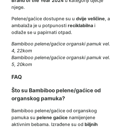
Brand of the Year 2024
u kategoriji dječje
njege.
Pelene/gaćice dostupne su u
dvije veličine
, a
ambalaža je u potpunosti
reciklabilna
i
odlaže se u papirnati otpad.
Bambiboo pelene/gaćice organski pamuk vel.
4, 22kom
Bambiboo pelene/gaćice organski pamuk vel.
5, 20kom
FAQ
Što su Bambiboo pelene/gaćice od
organskog pamuka?
Bambiboo pelene/gaćice od organskog
pamuka su
pelene gaćice
namijenjene
aktivnim bebama. Izrađene su od
biljnih