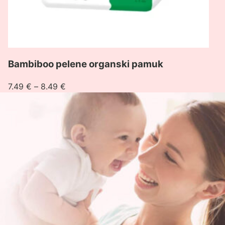
Bambiboo pelene organski pamuk
Raspon
7.49
€
–
8.49
€
cijena:
od
7.49 €
do
8.49 €