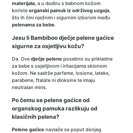
materijala
, a u dodiru s bebnom kožom
koriste
organski pamuk iz održivog uzgoja
,
što ih čini nježnim i sigurnim izborom među
pelenama za bebe
.
Jesu li Bambiboo dječje pelene gaćice
sigurne za osjetljivu kožu?
Da. Ove
dječje pelene
posebno su prikladne
za bebe s osjetljivom i iritacijama sklonom
kožom. Ne sadrže parfeme, losione, lateks,
parabene, ftalate ni dioksine te imaju
neutralan miris.
Po čemu se pelene gaćice od
organskog pamuka razlikuju od
klasičnih pelena?
Pelene gaćice
navlače se poput donjeg