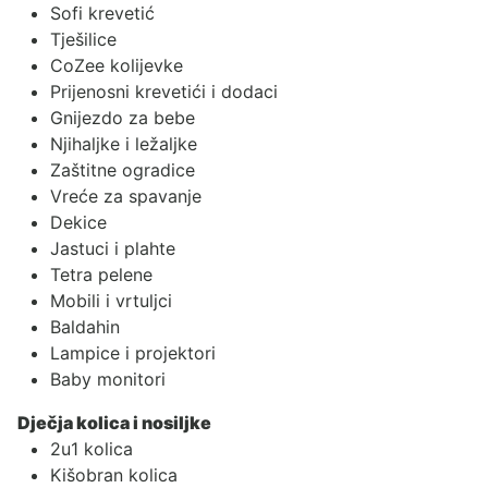
Sofi krevetić
Tješilice
CoZee kolijevke
Prijenosni krevetići i dodaci
Gnijezdo za bebe
Njihaljke i ležaljke
Zaštitne ogradice
Vreće za spavanje
Dekice
Jastuci i plahte
Tetra pelene
Mobili i vrtuljci
Baldahin
Lampice i projektori
Baby monitori
Dječja kolica i nosiljke
2u1 kolica
Kišobran kolica