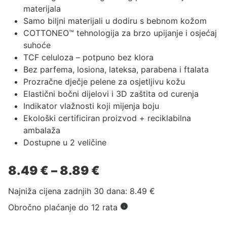
materijala
Samo biljni materijali u dodiru s bebnom kožom
COTTONEO™ tehnologija za brzo upijanje i osjećaj
suhoće
TCF celuloza – potpuno bez klora
Bez parfema, losiona, lateksa, parabena i ftalata
Prozračne dječje pelene za osjetljivu kožu
Elastični bočni dijelovi i 3D zaštita od curenja
Indikator vlažnosti koji mijenja boju
Ekološki certificiran proizvod + reciklabilna
ambalaža
Dostupne u 2 veličine
Raspon
8.49
€
–
8.89
€
cijena:
Najniža cijena zadnjih 30 dana:
8.49
€
od
8.49 €
Obročno plaćanje do 12 rata
do