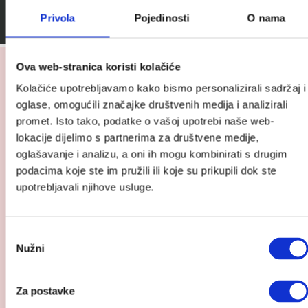
Privola
Pojedinosti
O nama
Stručno savjetovanje za buduće roditelje
Možda će vam se također svidjeti…
Ova web-stranica koristi kolačiće
Kolačiće upotrebljavamo kako bismo personalizirali sadržaj i
oglase, omogućili značajke društvenih medija i analizirali
promet. Isto tako, podatke o vašoj upotrebi naše web-
lokacije dijelimo s partnerima za društvene medije,
oglašavanje i analizu, a oni ih mogu kombinirati s drugim
podacima koje ste im pružili ili koje su prikupili dok ste
upotrebljavali njihove usluge.
Odabir
Nužni
pristanka
Za postavke