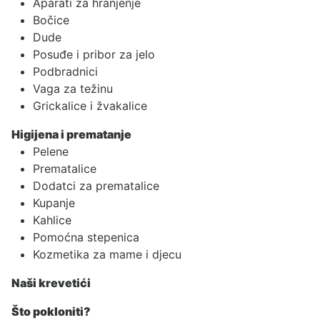
Aparati za hranjenje
Bočice
Dude
Posuđe i pribor za jelo
Podbradnici
Vaga za težinu
Grickalice i žvakalice
Higijena i prematanje
Pelene
Prematalice
Dodatci za prematalice
Kupanje
Kahlice
Pomoćna stepenica
Kozmetika za mame i djecu
Naši krevetići
Što pokloniti?