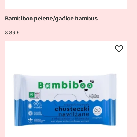
Bambiboo pelene/gaćice bambus
8.89
€
Pogledaj
proizvod
Bambiboo
vlažne
maramice,
60
kom.