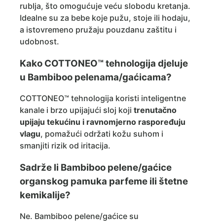
rublja, što omogućuje veću slobodu kretanja.
Idealne su za bebe koje pužu, stoje ili hodaju,
a istovremeno pružaju pouzdanu zaštitu i
udobnost.
Kako COTTONEO™ tehnologija djeluje
u Bambiboo pelenama/gaćicama?
COTTONEO™ tehnologija koristi inteligentne
kanale i brzo upijajući sloj koji
trenutačno
upijaju tekućinu i ravnomjerno raspoređuju
vlagu
, pomažući održati kožu suhom i
smanjiti rizik od iritacija.
Sadrže li Bambiboo pelene/gaćice
organskog pamuka parfeme ili štetne
kemikalije?
Ne. Bambiboo pelene/gaćice su