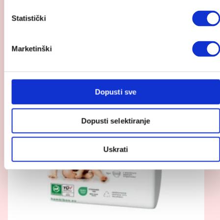
Statistički
Pogledaj
Marketinški
proizvod
Bambiboo
pelene/gaćice
bambus
Dopusti sve
Dopusti selektiranje
Uskrati