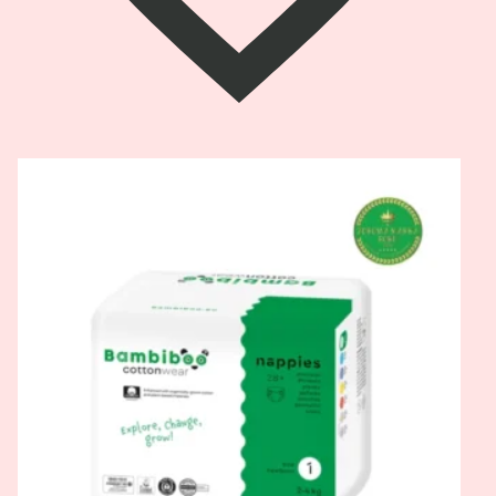
Pogledaj
proizvod
Bambiboo
pelene
organski
pamuk