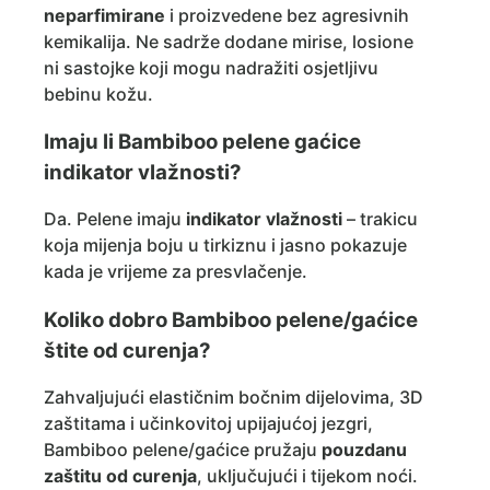
neparfimirane
i proizvedene bez agresivnih
kemikalija. Ne sadrže dodane mirise, losione
ni sastojke koji mogu nadražiti osjetljivu
bebinu kožu.
Imaju li Bambiboo pelene gaćice
indikator vlažnosti?
Da. Pelene imaju
indikator vlažnosti
– trakicu
koja mijenja boju u tirkiznu i jasno pokazuje
kada je vrijeme za presvlačenje.
Koliko dobro Bambiboo pelene/gaćice
štite od curenja?
Zahvaljujući elastičnim bočnim dijelovima, 3D
zaštitama i učinkovitoj upijajućoj jezgri,
Bambiboo pelene/gaćice pružaju
pouzdanu
zaštitu od curenja
, uključujući i tijekom noći.