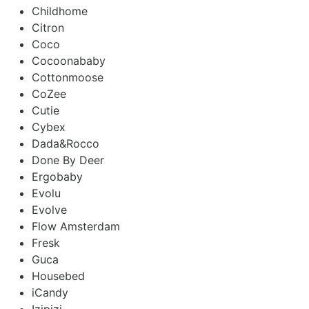
Childhome
Citron
Coco
Cocoonababy
Cottonmoose
CoZee
Cutie
Cybex
Dada&Rocco
Done By Deer
Ergobaby
Evolu
Evolve
Flow Amsterdam
Fresk
Guca
Housebed
iCandy
Izipizi