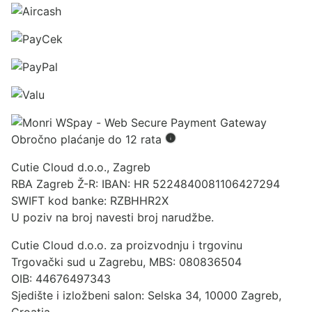
Obročno plaćanje do 12 rata
Cutie Cloud d.o.o., Zagreb
RBA Zagreb Ž-R: IBAN: HR 5224840081106427294
SWIFT kod banke: RZBHHR2X
U poziv na broj navesti broj narudžbe.
Cutie Cloud d.o.o. za proizvodnju i trgovinu
Trgovački sud u Zagrebu, MBS: 080836504
OIB: 44676497343
Sjedište i izložbeni salon: Selska 34, 10000 Zagreb,