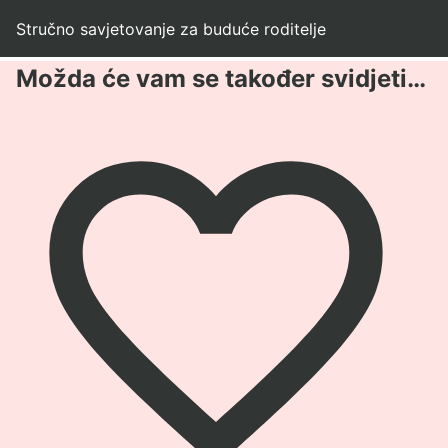
Stručno savjetovanje za buduće roditelje
Možda će vam se također svidjeti…