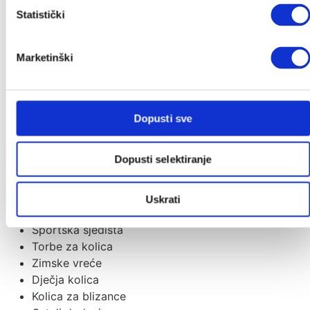
Vreće za spavanje
Statistički
Dekice
Jastuci i plahte
Tetra pelene
Marketinški
Mobili i vrtuljci
Baldahin
Lampice i projektori
Baby monitori
Dopusti sve
Dječja kolica i nosiljke
Dopusti selektiranje
2u1 kolica
Kišobran kolica
Kolica za jedno dijete
Uskrati
Košare za novorođenče
Sportska sjedišta
Torbe za kolica
Zimske vreće
Dječja kolica
Kolica za blizance