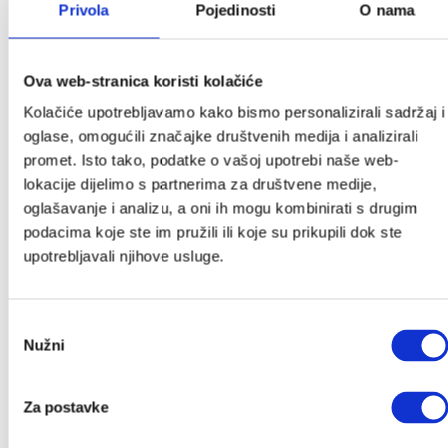
Autosjedalice
Privola
Pojedinosti
O nama
Adapteri
Baze za autosjedalice
Ostali dodaci
Ova web-stranica koristi kolačiće
Grupa 0+
Kolačiće upotrebljavamo kako bismo personalizirali sadržaj i
Grupa 0+/1
oglase, omogućili značajke društvenih medija i analizirali
Grupa 1/2/3
promet. Isto tako, podatke o vašoj upotrebi naše web-
Grupa 2/3
lokacije dijelimo s partnerima za društvene medije,
Dodaci za autosjedalice
oglašavanje i analizu, a oni ih mogu kombinirati s drugim
podacima koje ste im pružili ili koje su prikupili dok ste
Dječja sobica
upotrebljavali njihove usluge.
Dječji krevetići
Sofi krevetić
Tješilice
Odabir
CoZee kolijevke
Nužni
pristanka
Prijenosni krevetići i dodaci
Gnijezdo za bebe
Njihaljke i ležaljke
Za postavke
Zaštitne ogradice