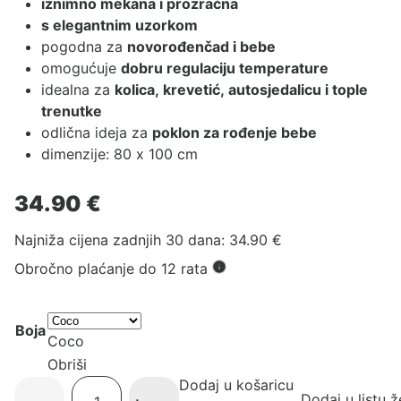
iznimno mekana i prozračna
s elegantnim uzorkom
pogodna za
novorođenčad i bebe
omogućuje
dobru regulaciju temperature
idealna za
kolica, krevetić, autosjedalicu i tople
trenutke
odlična ideja za
poklon za rođenje bebe
dimenzije: 80 x 100 cm
34.90
€
Najniža cijena zadnjih 30 dana:
34.90
€
Obročno plaćanje do 12 rata
Boja
Coco
Obriši
Dodaj u košaricu
Bambus
Dodaj u listu ž