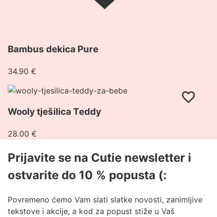
Pogledaj
Bambus dekica Pure
proizvod
Bambus
34.90
€
dekica
Pure
Pogledaj
proizvod
Wooly tješilica Teddy
Wooly
tješilica
28.00
€
Teddy
Prijavite se na Cutie newsletter i
ostvarite do 10 % popusta (:
Povremeno ćemo Vam slati slatke novosti, zanimljive
tekstove i akcije, a kod za popust stiže u Vaš