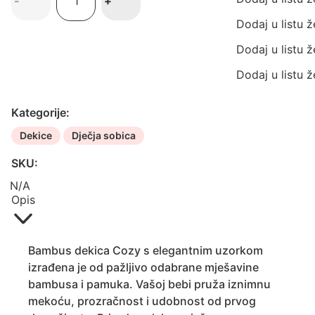
-
+
dekica
Cozy
Dodaj u listu ž
količina
Dodaj u listu ž
Dodaj u listu ž
Kategorije:
Dekice
Dječja sobica
SKU:
N/A
Opis
Bambus dekica Cozy s elegantnim uzorkom
izrađena je od pažljivo odabrane mješavine
bambusa i pamuka. Vašoj bebi pruža iznimnu
mekoću, prozračnost i udobnost od prvog