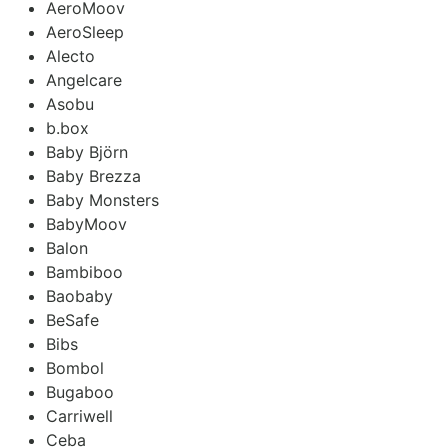
AeroMoov
AeroSleep
Alecto
Angelcare
Asobu
b.box
Baby Björn
Baby Brezza
Baby Monsters
BabyMoov
Balon
Bambiboo
Baobaby
BeSafe
Bibs
Bombol
Bugaboo
Carriwell
Ceba