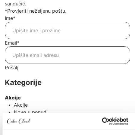
sandučić.
*Provjeriti neželjenu poštu.
Ime
*
Email
*
Pošalji
Kategorije
Akcije
Akcije
Novo u ponudi
Poklon iznenađenje