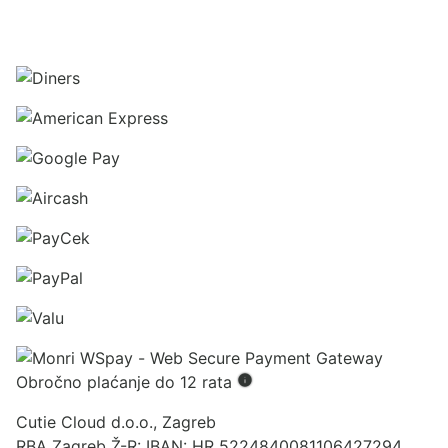
Obročno plaćanje do 12 rata
Cutie Cloud d.o.o., Zagreb
RBA Zagreb Ž-R: IBAN: HR 5224840081106427294