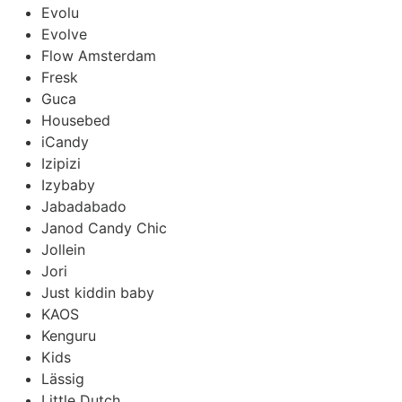
Evolu
Evolve
Flow Amsterdam
Fresk
Guca
Housebed
iCandy
Izipizi
Izybaby
Jabadabado
Janod Candy Chic
Jollein
Jori
Just kiddin baby
KAOS
Kenguru
Kids
Lässig
Little Dutch