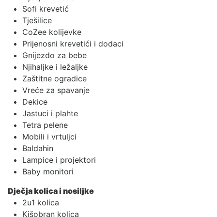
Sofi krevetić
Tješilice
CoZee kolijevke
Prijenosni krevetići i dodaci
Gnijezdo za bebe
Njihaljke i ležaljke
Zaštitne ogradice
Vreće za spavanje
Dekice
Jastuci i plahte
Tetra pelene
Mobili i vrtuljci
Baldahin
Lampice i projektori
Baby monitori
Dječja kolica i nosiljke
2u1 kolica
Kišobran kolica