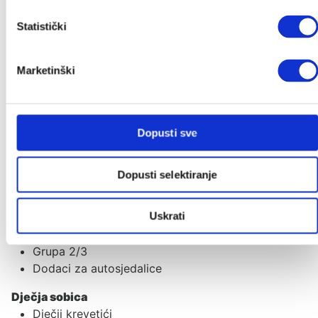
Kategorije
Statistički
Akcije
Akcije
Marketinški
Novo u ponudi
Poklon iznenađenje
Autosjedalice
Dopusti sve
Adapteri
Baze za autosjedalice
Dopusti selektiranje
Ostali dodaci
Grupa 0+
Uskrati
Grupa 0+/1
Grupa 1/2/3
Grupa 2/3
Dodaci za autosjedalice
Dječja sobica
Dječji krevetići