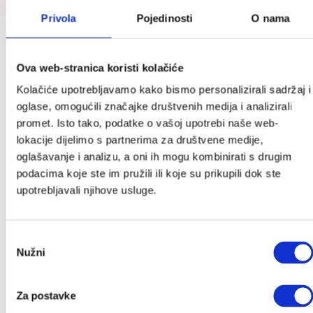
Privola
Pojedinosti
O nama
Prijavite se na Cutie newsletter i
ostvarite do 10 % popusta (:
Ova web-stranica koristi kolačiće
Kolačiće upotrebljavamo kako bismo personalizirali sadržaj i
Povremeno ćemo Vam slati slatke novosti, zanimljive
oglase, omogućili značajke društvenih medija i analizirali
tekstove i akcije, a kod za popust stiže u Vaš
promet. Isto tako, podatke o vašoj upotrebi naše web-
sandučić.
lokacije dijelimo s partnerima za društvene medije,
*Provjeriti neželjenu poštu.
oglašavanje i analizu, a oni ih mogu kombinirati s drugim
Ime
*
podacima koje ste im pružili ili koje su prikupili dok ste
upotrebljavali njihove usluge.
Email
*
Odabir
Nužni
pristanka
Pošalji
Za postavke