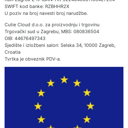
SWIFT kod banke: RZBHHR2X
U poziv na broj navesti broj narudžbe.
Cutie Cloud d.o.o. za proizvodnju i trgovinu
Trgovački sud u Zagrebu, MBS: 080836504
OIB: 44676497343
Sjedište i izložbeni salon: Selska 34, 10000 Zagreb,
Croatia
Tvrtka je obveznik PDV-a.