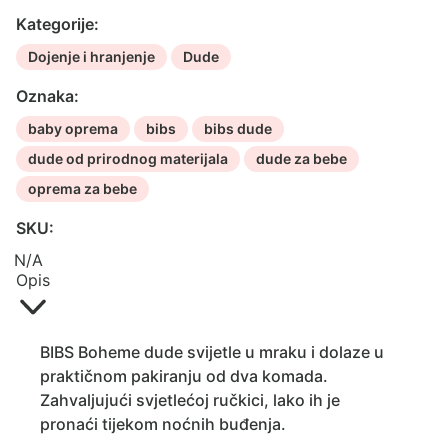
Glow/Vanilla
Kategorije:
Glow
Dojenje i hranjenje
Dude
-
2
Oznaka:
komada
baby oprema
bibs
bibs dude
količina
dude od prirodnog materijala
dude za bebe
oprema za bebe
SKU:
N/A
Opis
BIBS Boheme dude svijetle u mraku i dolaze u
praktičnom pakiranju od dva komada.
Zahvaljujući svjetlećoj ručkici, lako ih je
pronaći tijekom noćnih buđenja.