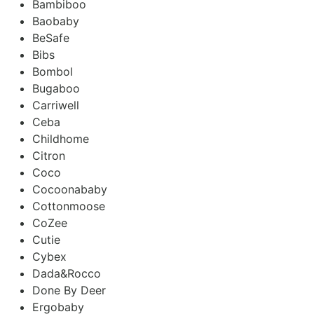
Bambiboo
Baobaby
BeSafe
Bibs
Bombol
Bugaboo
Carriwell
Ceba
Childhome
Citron
Coco
Cocoonababy
Cottonmoose
CoZee
Cutie
Cybex
Dada&Rocco
Done By Deer
Ergobaby