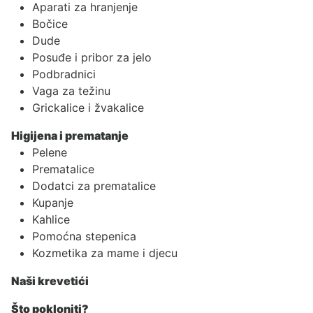
Aparati za hranjenje
Bočice
Dude
Posuđe i pribor za jelo
Podbradnici
Vaga za težinu
Grickalice i žvakalice
Higijena i prematanje
Pelene
Prematalice
Dodatci za prematalice
Kupanje
Kahlice
Pomoćna stepenica
Kozmetika za mame i djecu
Naši krevetići
Što pokloniti?