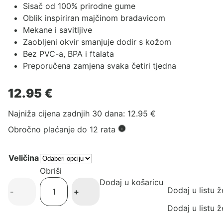
Sisač od 100% prirodne gume
Oblik inspiriran majčinom bradavicom
Mekane i savitljive
Zaobljeni okvir smanjuje dodir s kožom
Bez PVC-a, BPA i ftalata
Preporučena zamjena svaka četiri tjedna
12.95
€
Najniža cijena zadnjih 30 dana:
12.95
€
Obročno plaćanje do 12 rata
Veličina
Obriši
Dodaj u košaricu
Bibs
Dodaj u listu ž
-
+
Boheme
dude
Dodaj u listu ž
Blush