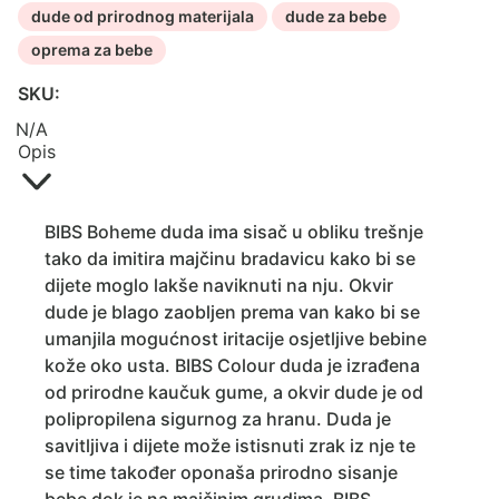
dude od prirodnog materijala
dude za bebe
oprema za bebe
SKU:
N/A
Opis
BIBS Boheme duda ima sisač u obliku trešnje
tako da imitira majčinu bradavicu kako bi se
dijete moglo lakše naviknuti na nju. Okvir
dude je blago zaobljen prema van kako bi se
umanjila mogućnost iritacije osjetljive bebine
kože oko usta. BIBS Colour duda je izrađena
od prirodne kaučuk gume, a okvir dude je od
polipropilena sigurnog za hranu. Duda je
savitljiva i dijete može istisnuti zrak iz nje te
se time također oponaša prirodno sisanje