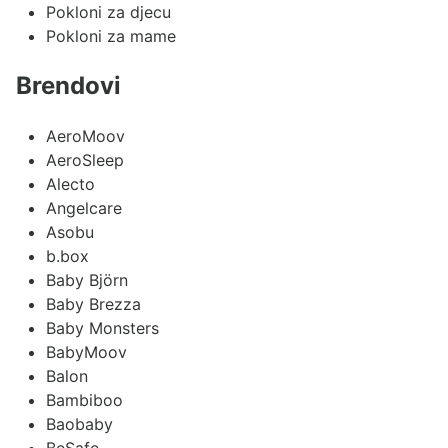
Pokloni za djecu
Pokloni za mame
Brendovi
AeroMoov
AeroSleep
Alecto
Angelcare
Asobu
b.box
Baby Björn
Baby Brezza
Baby Monsters
BabyMoov
Balon
Bambiboo
Baobaby
BeSafe