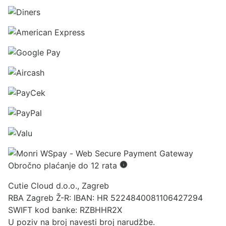
Obročno plaćanje do 12 rata
Cutie Cloud d.o.o., Zagreb
RBA Zagreb Ž-R: IBAN: HR 5224840081106427294
SWIFT kod banke: RZBHHR2X
U poziv na broj navesti broj narudžbe.