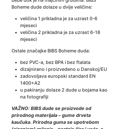
bebe dok je na majčinim grudima. BIBS
Boheme dude dolaze u dvije veličine:
veličina 1 prikladna je za uzrast 0-6
mjeseci
veličina 2 prikladna je za uzrast 6-18
mjeseci
Ostale značajke BIBS Boheme duda:
bez PVC-a, bez BPA i bez ftalata
dizajnirano i proizvedeno u Danskoj/EU
zadovoljava europski standard EN
1400+A2
u pakiranju dolaze 2 dude u bojama kao
na fotografiji
VAŽNO: BIBS dude se proizvode od
prirodnog materijala – gume drveta
kaučuka. Prirodna guma se upotrebom