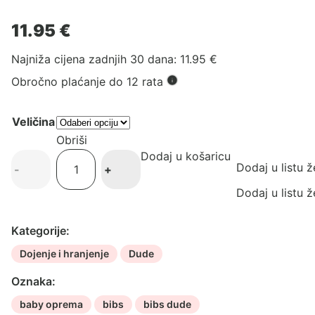
11.95
€
Najniža cijena zadnjih 30 dana:
11.95
€
Obročno plaćanje do 12 rata
Veličina
Obriši
Dodaj u košaricu
Bibs
Dodaj u listu ž
-
+
Boheme
dude
Dodaj u listu ž
Peach/Woodchuck
-
Kategorije:
2
Dojenje i hranjenje
Dude
komada
količina
Oznaka:
baby oprema
bibs
bibs dude