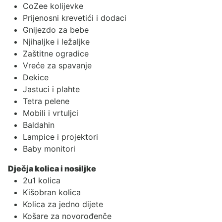
CoZee kolijevke
Prijenosni krevetići i dodaci
Gnijezdo za bebe
Njihaljke i ležaljke
Zaštitne ogradice
Vreće za spavanje
Dekice
Jastuci i plahte
Tetra pelene
Mobili i vrtuljci
Baldahin
Lampice i projektori
Baby monitori
Dječja kolica i nosiljke
2u1 kolica
Kišobran kolica
Kolica za jedno dijete
Košare za novorođenče