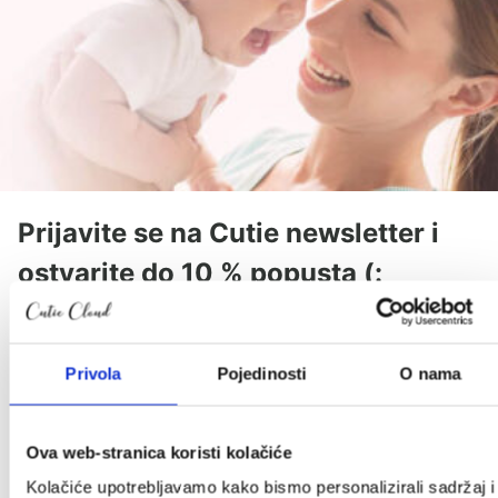
Prijavite se na Cutie newsletter i
ostvarite do 10 % popusta (:
Povremeno ćemo Vam slati slatke novosti, zanimljive
tekstove i akcije, a kod za popust stiže u Vaš
Privola
Pojedinosti
O nama
sandučić.
*Provjeriti neželjenu poštu.
Ime
*
Ova web-stranica koristi kolačiće
Kolačiće upotrebljavamo kako bismo personalizirali sadržaj i