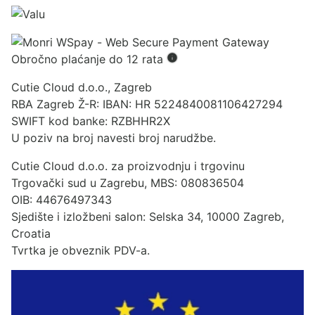
Obročno plaćanje do 12 rata
Cutie Cloud d.o.o., Zagreb
RBA Zagreb Ž-R: IBAN: HR 5224840081106427294
SWIFT kod banke: RZBHHR2X
U poziv na broj navesti broj narudžbe.
Cutie Cloud d.o.o. za proizvodnju i trgovinu
Trgovački sud u Zagrebu, MBS: 080836504
OIB: 44676497343
Sjedište i izložbeni salon: Selska 34, 10000 Zagreb,
Croatia
Tvrtka je obveznik PDV-a.