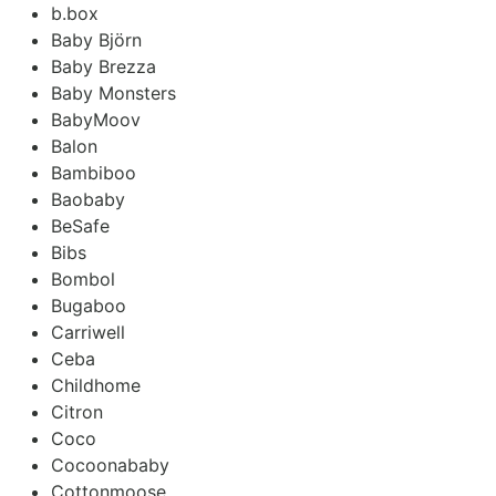
b.box
Baby Björn
Baby Brezza
Baby Monsters
BabyMoov
Balon
Bambiboo
Baobaby
BeSafe
Bibs
Bombol
Bugaboo
Carriwell
Ceba
Childhome
Citron
Coco
Cocoonababy
Cottonmoose