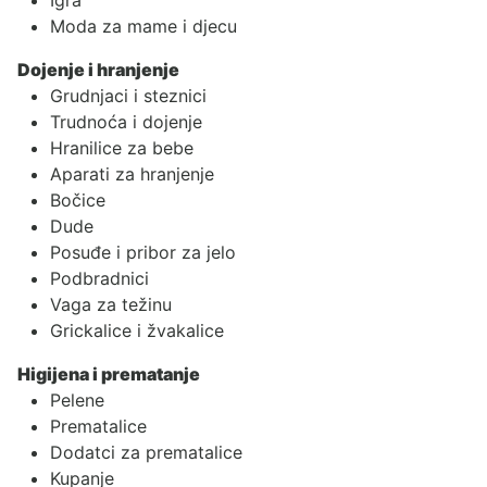
Igra
Moda za mame i djecu
Dojenje i hranjenje
Grudnjaci i steznici
Trudnoća i dojenje
Hranilice za bebe
Aparati za hranjenje
Bočice
Dude
Posuđe i pribor za jelo
Podbradnici
Vaga za težinu
Grickalice i žvakalice
Higijena i prematanje
Pelene
Prematalice
Dodatci za prematalice
Kupanje