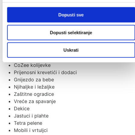
Grupa 0+/1
Grupa 1/2/3
Dopusti sve
Grupa 2/3
Dodaci za autosjedalice
Dopusti selektiranje
Dječja sobica
Dječji krevetići
Uskrati
Sofi krevetić
Tješilice
CoZee kolijevke
Prijenosni krevetići i dodaci
Gnijezdo za bebe
Njihaljke i ležaljke
Zaštitne ogradice
Vreće za spavanje
Dekice
Jastuci i plahte
Tetra pelene
Mobili i vrtuljci