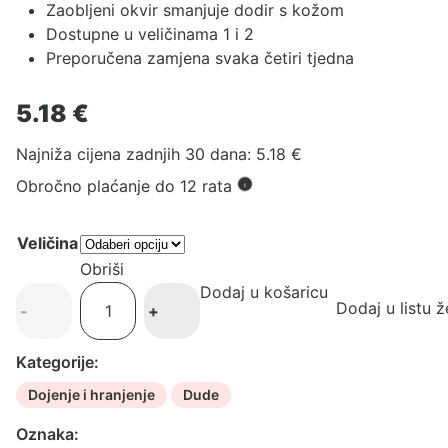
Zaobljeni okvir smanjuje dodir s kožom
Dostupne u veličinama 1 i 2
Preporučena zamjena svaka četiri tjedna
5.18
€
Najniža cijena zadnjih 30 dana:
5.18
€
Obročno plaćanje do 12 rata
Veličina
Obriši
Dodaj u košaricu
BIBS
Dodaj u listu ž
-
+
duda
-
Kategorije:
Ivory
količina
Dojenje i hranjenje
Dude
Oznaka: