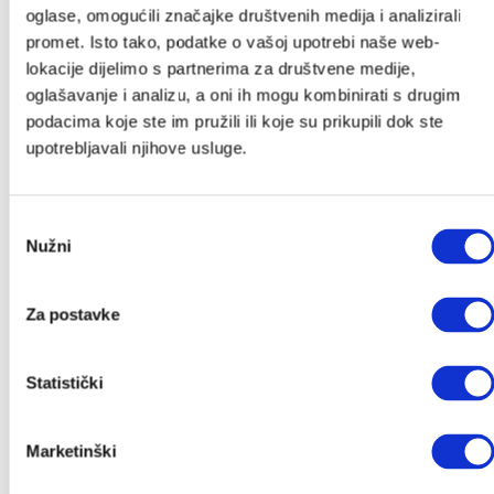
oglase, omogućili značajke društvenih medija i analizirali
Email
*
promet. Isto tako, podatke o vašoj upotrebi naše web-
lokacije dijelimo s partnerima za društvene medije,
oglašavanje i analizu, a oni ih mogu kombinirati s drugim
Pošalji
podacima koje ste im pružili ili koje su prikupili dok ste
upotrebljavali njihove usluge.
Kategorije
Odabir
Akcije
Nužni
pristanka
Akcije
Novo u ponudi
Za postavke
Poklon iznenađenje
Autosjedalice
Statistički
Adapteri
Baze za autosjedalice
Ostali dodaci
Marketinški
Grupa 0+