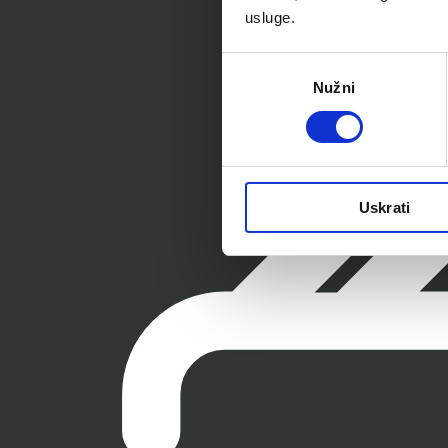
usluge.
Odabir
Nužni
pristanka
Uskrati