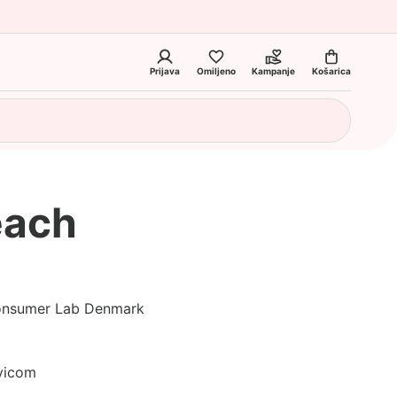
Prijava
Omiljeno
Kampanje
Košarica
each
Consumer Lab Denmark
avicom