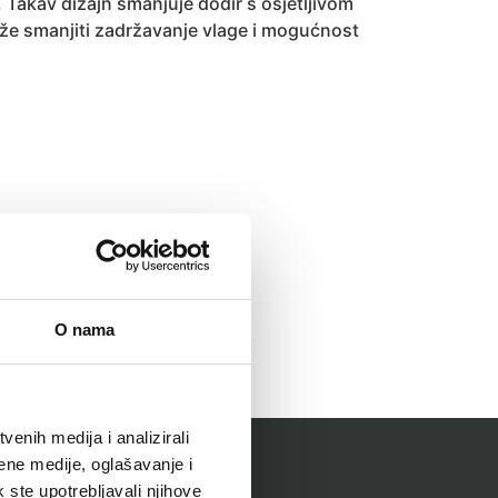
 Takav dizajn smanjuje dodir s osjetljivom
e smanjiti zadržavanje vlage i mogućnost
O nama
enih medija i analizirali
ene medije, oglašavanje i
k ste upotrebljavali njihove