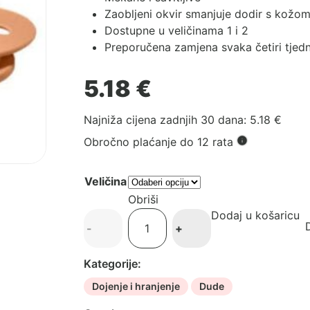
Zaobljeni okvir smanjuje dodir s kožo
Dostupne u veličinama 1 i 2
Preporučena zamjena svaka četiri tjed
5.18
€
Najniža cijena zadnjih 30 dana:
5.18
€
Obročno plaćanje do 12 rata
Veličina
Obriši
Dodaj u košaricu
BIBS
D
-
+
duda
-
Kategorije:
Peach
količina
Dojenje i hranjenje
Dude