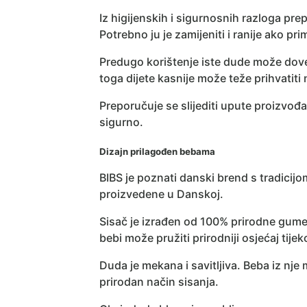
Iz higijenskih i sigurnosnih razloga pre
Potrebno ju je zamijeniti i ranije ako prim
Predugo korištenje iste dude može dove
toga dijete kasnije može teže prihvatiti
Preporučuje se slijediti upute proizvođa
sigurno.
Dizajn prilagođen bebama
BIBS je poznati danski brend s tradicij
proizvedene u Danskoj.
Sisač je izrađen od 100% prirodne gume
bebi može pružiti prirodniji osjećaj tije
Duda je mekana i savitljiva. Beba iz nj
prirodan način sisanja.