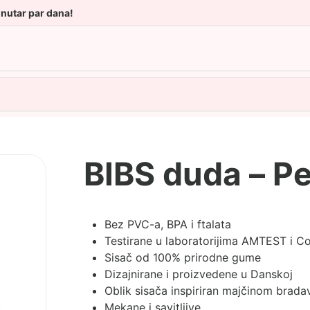
unutar par dana!
BIBS duda – P
Bez PVC-a, BPA i ftalata
Testirane u laboratorijima AMTEST i 
Sisač od 100% prirodne gume
Dizajnirane i proizvedene u Danskoj
Oblik sisača inspiriran majčinom brad
Mekane i savitljive