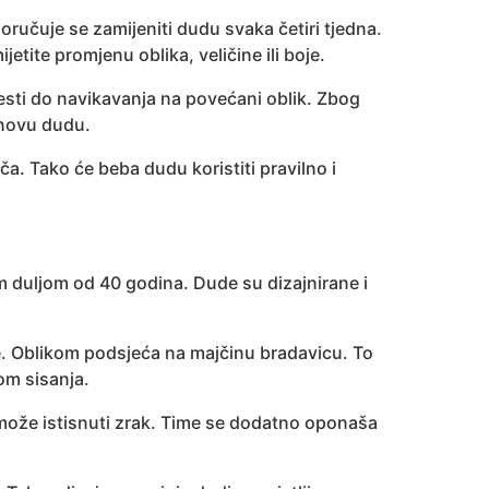
poručuje se zamijeniti dudu svaka četiri tjedna.
ijetite promjenu oblika, veličine ili boje.
sti do navikavanja na povećani oblik. Zbog
 novu dudu.
ča. Tako će beba dudu koristiti pravilno i
om duljom od 40 godina. Dude su dizajnirane i
. Oblikom podsjeća na majčinu bradavicu. To
kom sisanja.
e može istisnuti zrak. Time se dodatno oponaša