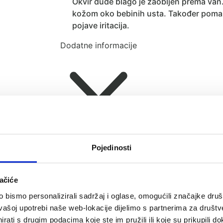
Okvir dude blago je zaobljen prema van.
kožom oko bebinih usta. Također pomaž
pojave iritacija.
Dodatne informacije
Recenzije (0)
Pojedinosti
ačiće
bismo personalizirali sadržaj i oglase, omogućili značajke društv
vašoj upotrebi naše web-lokacije dijelimo s partnerima za društv
rati s drugim podacima koje ste im pružili ili koje su prikupili do