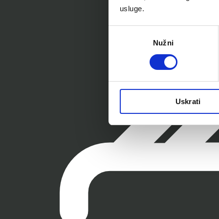
usluge.
Odabir
Nužni
pristanka
Uskrati