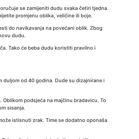
poručuje se zamijeniti dudu svaka četiri tjedna.
ijetite promjenu oblika, veličine ili boje.
sti do navikavanja na povećani oblik. Zbog
 novu dudu.
ča. Tako će beba dudu koristiti pravilno i
om duljom od 40 godina. Dude su dizajnirane i
. Oblikom podsjeća na majčinu bradavicu. To
kom sisanja.
e može istisnuti zrak. Time se dodatno oponaša