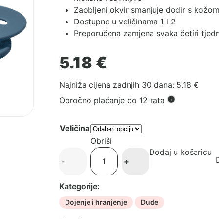
Zaobljeni okvir smanjuje dodir s kožo
Dostupne u veličinama 1 i 2
Preporučena zamjena svaka četiri tjed
5.18
€
Najniža cijena zadnjih 30 dana:
5.18
€
Obročno plaćanje do 12 rata
Veličina
Obriši
Dodaj u košaricu
BIBS
D
-
+
duda
-
Kategorije:
Petrol
količina
Dojenje i hranjenje
Dude