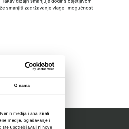
 Takav dizajn smanjuje dodir s osjetljivom
e smanjiti zadržavanje vlage i mogućnost
O nama
enih medija i analizirali
ene medije, oglašavanje i
k ste upotrebljavali njihove