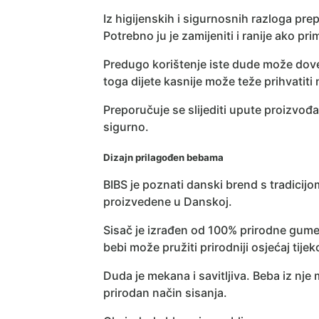
Iz higijenskih i sigurnosnih razloga pre
Potrebno ju je zamijeniti i ranije ako prim
Predugo korištenje iste dude može dove
toga dijete kasnije može teže prihvatiti
Preporučuje se slijediti upute proizvođa
sigurno.
Dizajn prilagođen bebama
BIBS je poznati danski brend s tradicij
proizvedene u Danskoj.
Sisač je izrađen od 100% prirodne gume
bebi može pružiti prirodniji osjećaj tije
Duda je mekana i savitljiva. Beba iz nj
prirodan način sisanja.