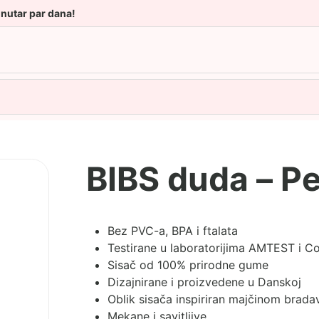
unutar par dana!
BIBS duda – Pe
Bez PVC-a, BPA i ftalata
Testirane u laboratorijima AMTEST i 
Sisač od 100% prirodne gume
Dizajnirane i proizvedene u Danskoj
Oblik sisača inspiriran majčinom brad
Mekane i savitljive