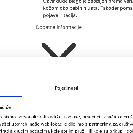
Okvir dude blago je zaobljen prema van.
kožom oko bebinih usta. Također pomaž
pojave iritacija.
Dodatne informacije
Recenzije (0)
Pojedinosti
ačiće
bismo personalizirali sadržaj i oglase, omogućili značajke društv
vašoj upotrebi naše web-lokacije dijelimo s partnerima za društv
rati s drugim podacima koje ste im pružili ili koje su prikupili do