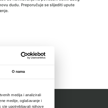
 novu dudu. Preporučuje se slijediti upute
enje.
O nama
enih medija i analizirali
ene medije, oglašavanje i
k ste upotrebljavali njihove