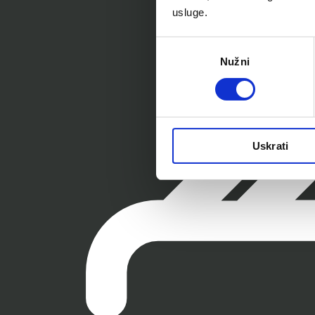
usluge.
Odabir
Nužni
pristanka
Uskrati