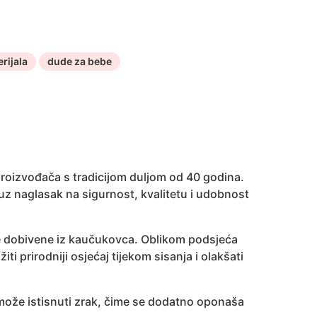
rijala
dude za bebe
roizvođača s tradicijom duljom od 40 godina.
 uz naglasak na sigurnost, kvalitetu i udobnost
e dobivene iz kaučukovca. Oblikom podsjeća
i prirodniji osjećaj tijekom sisanja i olakšati
e može istisnuti zrak, čime se dodatno oponaša