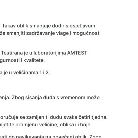
 Takav oblik smanjuje dodir s osjetljivom
e smanjiti zadržavanje vlage i mogućnost
 Testirana je u laboratorijima AMTEST i
rnosti i kvalitete.
je u veličinama 1 i 2.
štenja. Zbog sisanja duda s vremenom može
poručuje se zamijeniti dudu svaka četiri tjedna.
ijetite promjenu veličine, oblika ili boje.
sti do navikavanja na povećani oblik. Zbog