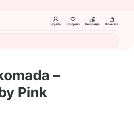
Prijava
Omiljeno
Kampanje
Košarica
 komada –
by Pink