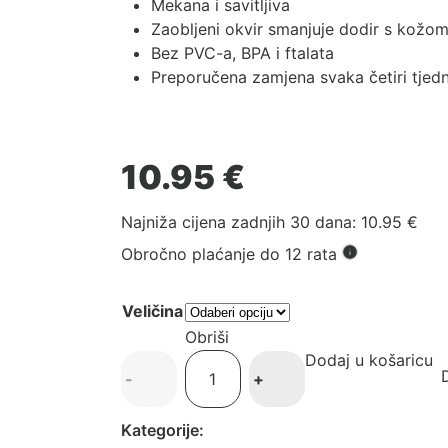
Mekana i savitljiva
Zaobljeni okvir smanjuje dodir s kožo
Bez PVC-a, BPA i ftalata
Preporučena zamjena svaka četiri tjed
10.95
€
Najniža cijena zadnjih 30 dana:
10.95
€
Obročno plaćanje do 12 rata
Veličina
Obriši
Dodaj u košaricu
BIBS
D
-
+
dude
-
Kategorije:
2