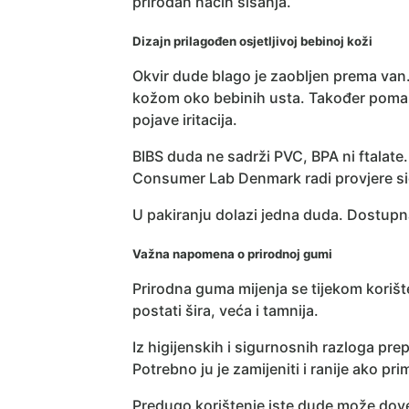
prirodan način sisanja.
Dizajn prilagođen osjetljivoj bebinoj koži
Okvir dude blago je zaobljen prema van.
kožom oko bebinih usta. Također pomaž
pojave iritacija.
BIBS duda ne sadrži PVC, BPA ni ftalate.
Consumer Lab Denmark radi provjere sigu
U pakiranju dolazi jedna duda. Dostupna 
Važna napomena o prirodnoj gumi
Prirodna guma mijenja se tijekom kori
postati šira, veća i tamnija.
Iz higijenskih i sigurnosnih razloga pre
Potrebno ju je zamijeniti i ranije ako prim
Predugo korištenje iste dude može dove