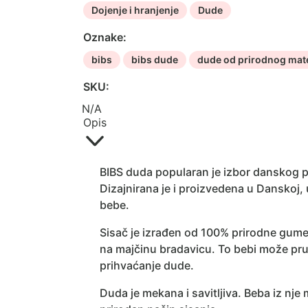
komada
Dojenje i hranjenje
Dude
-
Oznake:
Lavander
&
bibs
bibs dude
dude od prirodnog mate
Baby
SKU:
Pink
količina
N/A
Opis
BIBS duda popularan je izbor danskog p
Dizajnirana je i proizvedena u Danskoj,
bebe.
Sisač je izrađen od 100% prirodne gum
na majčinu bradavicu. To bebi može pružit
prihvaćanje dude.
Duda je mekana i savitljiva. Beba iz nj