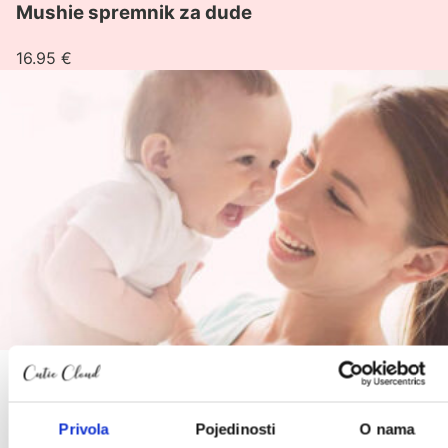
Mushie spremnik za dude
16.95
€
Prijavite se na Cutie newsletter i
ostvarite do 10 % popusta (:
Privola
Pojedinosti
O nama