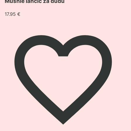
Mushie lančić za dudu
17.95
€