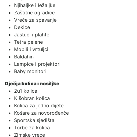
Njihaljke i ležaljke
Zaštitne ogradice
Vreće za spavanje
Dekice
Jastuci i plahte
Tetra pelene
Mobili i vrtuljci
Baldahin
Lampice i projektori
Baby monitori
Dječja kolica i nosiljke
2u1 kolica
Kišobran kolica
Kolica za jedno dijete
Košare za novorođenče
Sportska sjedišta
Torbe za kolica
Zimske vreće