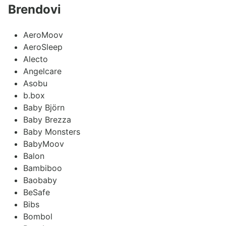
Brendovi
AeroMoov
AeroSleep
Alecto
Angelcare
Asobu
b.box
Baby Björn
Baby Brezza
Baby Monsters
BabyMoov
Balon
Bambiboo
Baobaby
BeSafe
Bibs
Bombol