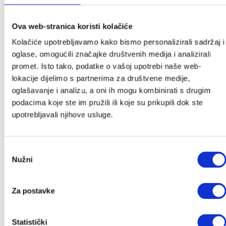
Povremeno ćemo Vam slati slatke novosti, zanimljive
tekstove i akcije, a kod za popust stiže u Vaš
Ova web-stranica koristi kolačiće
sandučić.
Kolačiće upotrebljavamo kako bismo personalizirali sadržaj i
*Provjeriti neželjenu poštu.
oglase, omogućili značajke društvenih medija i analizirali
Ime
*
promet. Isto tako, podatke o vašoj upotrebi naše web-
lokacije dijelimo s partnerima za društvene medije,
oglašavanje i analizu, a oni ih mogu kombinirati s drugim
Email
*
podacima koje ste im pružili ili koje su prikupili dok ste
upotrebljavali njihove usluge.
Pošalji
Odabir
Nužni
pristanka
Kategorije
Za postavke
Akcije
Akcije
Novo u ponudi
Statistički