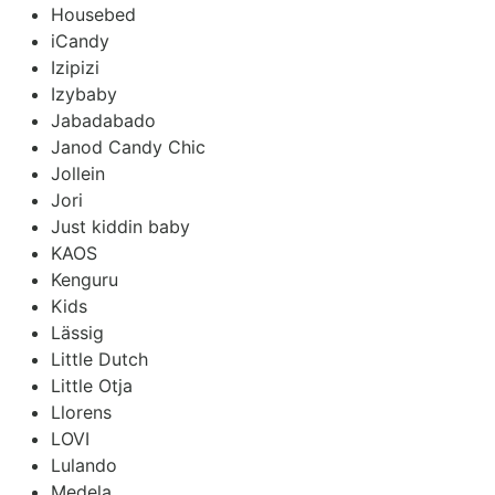
Housebed
iCandy
Izipizi
Izybaby
Jabadabado
Janod Candy Chic
Jollein
Jori
Just kiddin baby
KAOS
Kenguru
Kids
Lässig
Little Dutch
Little Otja
Llorens
LOVI
Lulando
Medela