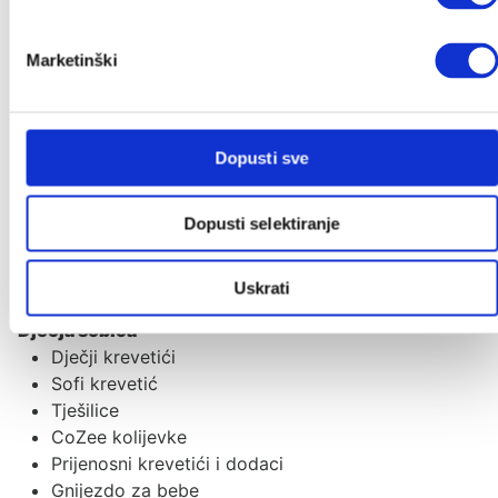
Poklon iznenađenje
Marketinški
Autosjedalice
Adapteri
Baze za autosjedalice
Ostali dodaci
Dopusti sve
Grupa 0+
Grupa 0+/1
Dopusti selektiranje
Grupa 1/2/3
Grupa 2/3
Dodaci za autosjedalice
Uskrati
Dječja sobica
Dječji krevetići
Sofi krevetić
Tješilice
CoZee kolijevke
Prijenosni krevetići i dodaci
Gnijezdo za bebe