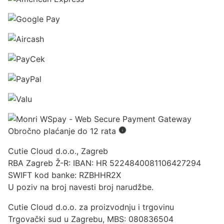
Obročno plaćanje do 12 rata
Cutie Cloud d.o.o., Zagreb
RBA Zagreb Ž-R: IBAN: HR 5224840081106427294
SWIFT kod banke: RZBHHR2X
U poziv na broj navesti broj narudžbe.
Cutie Cloud d.o.o. za proizvodnju i trgovinu
Trgovački sud u Zagrebu, MBS: 080836504