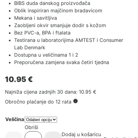
BIBS duda danskog proizvođača
Oblik inspiriran majčinom bradavicom
Mekana i savitljiva
Zaobljeni okvir smanjuje dodir s kožom
Bez PVC-a, BPA i ftalata
Testirana u laboratorijima AMTEST i Consumer
Lab Denmark
Dostupna u veličinama 1 i 2
Preporučena zamjena svaka četiri tjedna
10.95
€
Najniža cijena zadnjih 30 dana:
10.95
€
Obročno plaćanje do 12 rata
Veličina
Obriši
Dodaj u košaricu
BIBS