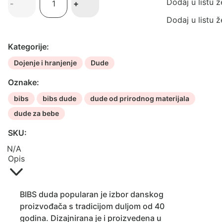
Dodaj u listu ž
-
+
dude
-
Dodaj u listu ž
Haze
&
Kategorije:
Bloosom
Dojenje i hranjenje
Dude
-
2
Oznake:
komada
bibs
bibs dude
dude od prirodnog materijala
količina
dude za bebe
SKU:
N/A
Opis
BIBS duda popularan je izbor danskog
proizvođača s tradicijom duljom od 40
godina. Dizajnirana je i proizvedena u