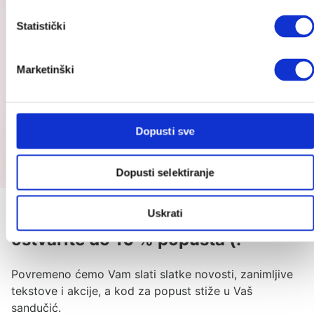
od
Statistički
39.68 €
do
44.99 €
Marketinški
Dopusti sve
Dopusti selektiranje
Prijavite se na Cutie newsletter i
Uskrati
ostvarite do 10 % popusta (:
Povremeno ćemo Vam slati slatke novosti, zanimljive
tekstove i akcije, a kod za popust stiže u Vaš
sandučić.