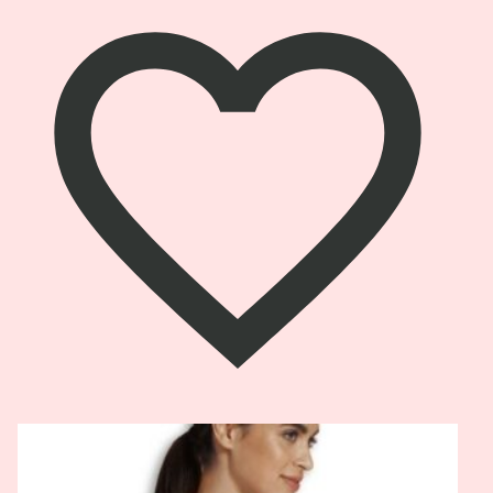
od
33.05 €
do
35.70 €
Pogledaj
proizvod
Carriwell