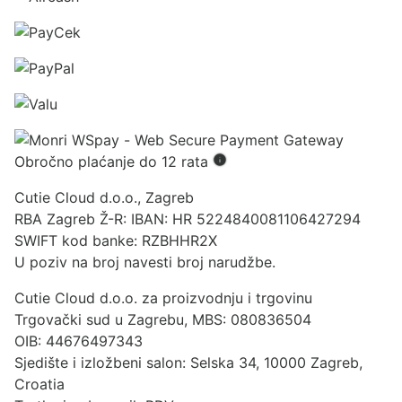
Obročno plaćanje do 12 rata
Cutie Cloud d.o.o., Zagreb
RBA Zagreb Ž-R: IBAN: HR 5224840081106427294
SWIFT kod banke: RZBHHR2X
U poziv na broj navesti broj narudžbe.
Cutie Cloud d.o.o. za proizvodnju i trgovinu
Trgovački sud u Zagrebu, MBS: 080836504
OIB: 44676497343
Sjedište i izložbeni salon: Selska 34, 10000 Zagreb,
Croatia