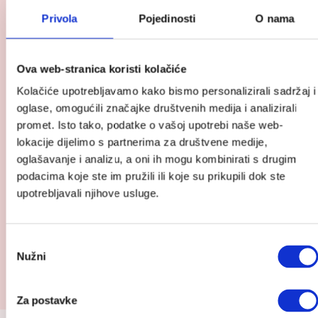
Carriwell
Privola
Pojedinosti
O nama
grudnjak
za
dojenje
Ova web-stranica koristi kolačiće
s
Carri-
Kolačiće upotrebljavamo kako bismo personalizirali sadržaj i
gelom
oglase, omogućili značajke društvenih medija i analizirali
promet. Isto tako, podatke o vašoj upotrebi naše web-
lokacije dijelimo s partnerima za društvene medije,
oglašavanje i analizu, a oni ih mogu kombinirati s drugim
podacima koje ste im pružili ili koje su prikupili dok ste
upotrebljavali njihove usluge.
Odabir
Nužni
pristanka
Carriwell grudnjak za dojenje s Carri-gelom
Raspon
39.68
€
–
44.99
€
Za postavke
cijena: