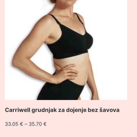
grudnjak
za
dojenje
bez
šavova
Carriwell grudnjak za dojenje bez šavova
Raspon
33.05
€
–
35.70
€
cijena: