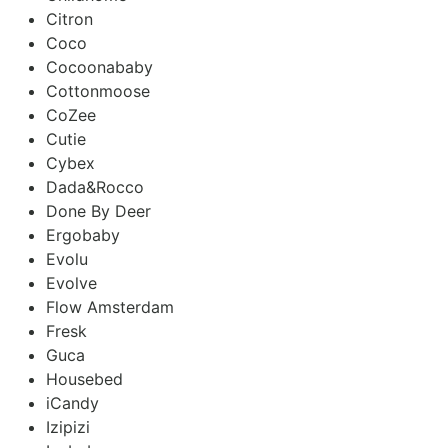
Citron
Coco
Cocoonababy
Cottonmoose
CoZee
Cutie
Cybex
Dada&Rocco
Done By Deer
Ergobaby
Evolu
Evolve
Flow Amsterdam
Fresk
Guca
Housebed
iCandy
Izipizi