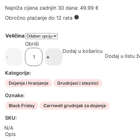
Najniža cijena zadnjih 30 dana:
49.99
€
Obročno plaćanje do 12 rata
Veličina
Obriši
Dodaj u košaricu
Carriwell
Dodaj u listu ž
-
+
Original
grudnjaci
Kategorije:
za
trudnice
Dojenje i hranjenje
Grudnjaci i steznici
i
Oznake:
dojilje,
2
Black Friday
Carriwell grudnjak za dojenje
kom
SKU:
količina
N/A
Opis