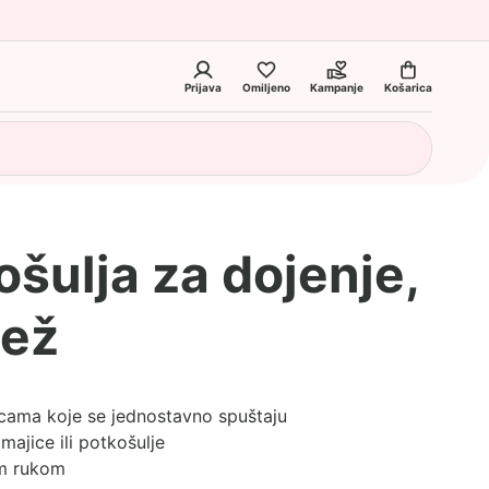
Prijava
Omiljeno
Kampanje
Košarica
ošulja za dojenje,
Bež
cama koje se jednostavno spuštaju
ajice ili potkošulje
om rukom