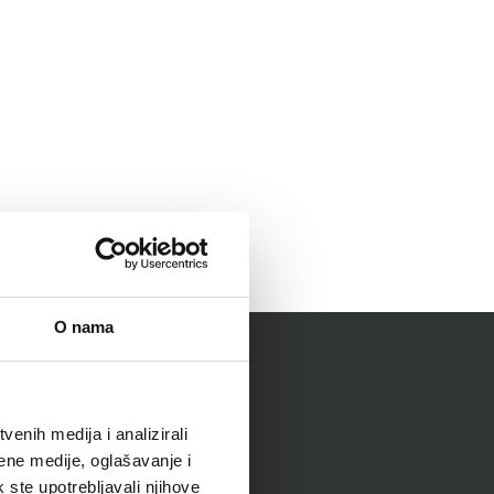
O nama
enih medija i analizirali
ene medije, oglašavanje i
k ste upotrebljavali njihove