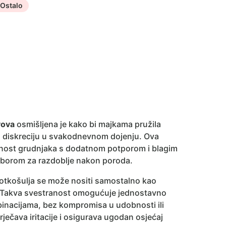
Ostalo
vova
osmišljena je kako bi majkama pružila
 diskreciju u svakodnevnom dojenju. Ova
ičnost grudnjaka s dodatnom potporom i blagim
izborom za razdoblje nakon poroda.
otkošulja se može nositi samostalno kao
e. Takva svestranost omogućuje jednostavno
binacijama, bez kompromisa u udobnosti ili
ječava iritacije i osigurava ugodan osjećaj