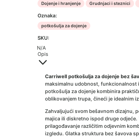
Dojenje i hranjenje
Grudnjaci i steznici
-
Bež
Oznaka:
količina
potkošulja za dojenje
SKU:
N/A
Opis
Carriwell potkošulja za dojenje bez ša
maksimalnu udobnost, funkcionalnost i
potkošulja za dojenje kombinira prakt
oblikovanjem trupa, čineći je idealnim 
Zahvaljujući svom bešavnom dizajnu, p
majica ili diskretno ispod druge odjeć
prilagođavanje različitim odjevnim kom
izgledu. Glatka struktura bez šavova spr