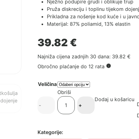
Nježno podupire grudi i oblikuje trup
Pruža diskreciju i toplinu tijekom dojen
Prikladna za nošenje kod kuće i u javno
Materijal: 87% poliamid, 13% elastin
39.82
€
Najniža cijena zadnjih 30 dana:
39.82
€
Obročno plaćanje do 12 rata
Veličina
Obriši
Dodaj u košaricu
Carriwell
D
-
+
Potkošulja
za
D
dojenje,
bez
Kategorije:
šavova