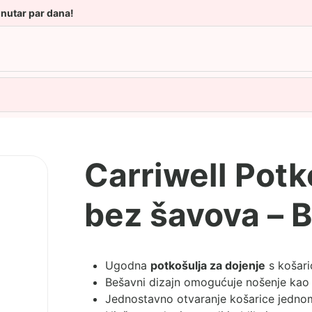
unutar par dana!
Carriwell Potk
bez šavova – 
Ugodna
potkošulja za dojenje
s košari
Bešavni dizajn omogućuje nošenje kao m
Jednostavno otvaranje košarice jedn