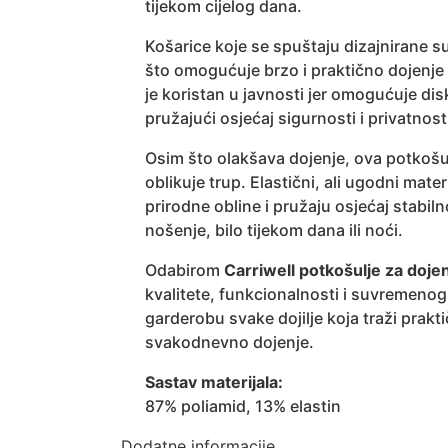
tijekom cijelog dana.
Košarice koje se spuštaju dizajnirane s
što omogućuje brzo i praktično dojenj
je koristan u javnosti jer omogućuje di
pružajući osjećaj sigurnosti i privatnost
Osim što olakšava dojenje, ova potkošul
oblikuje trup. Elastični, ali ugodni mater
prirodne obline i pružaju osjećaj stabil
nošenje, bilo tijekom dana ili noći.
Odabirom
Carriwell
potkošulje za doje
kvalitete, funkcionalnosti i suvremenog
garderobu svake dojilje koja traži prakt
svakodnevno dojenje.
Sastav materijala:
87% poliamid, 13% elastin
Dodatne informacije