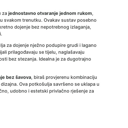
u za
jednostavno otvaranje jednom rukom
,
e u svakom trenutku. Ovakav sustav posebno
skretno dojenje bez nepotrebnog izlaganja,
i.
ja za dojenje nježno podupire grudi i lagano
ijali prilagođavaju se tijelu, naglašavaju
nosti bez stezanja. Idealna je za dugotrajno
nje bez šavova
, biraš provjerenu kombinaciju
 dizajna. Ova potkošulja savršeno se uklapa u
ično, udobno i estetski privlačno rješenje za