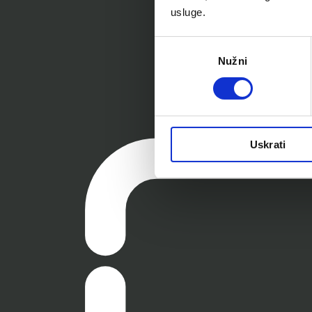
usluge.
Odabir
Nužni
pristanka
Uskrati