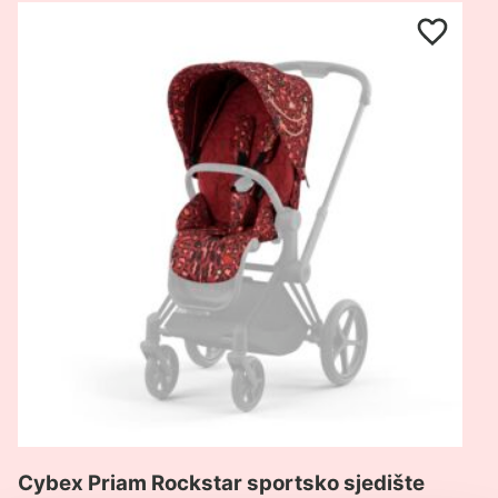
Pogledaj
proizvod
Cybex
Priam
Rockstar
sportsko
sjedište
Cybex Priam Rockstar sportsko sjedište