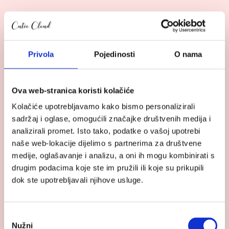
449.95
€
Pogledaj
proizvod
Privola
Pojedinosti
O nama
Cybex
ljetna
navlaka
Ova web-stranica koristi kolačiće
Cloud
Kolačiće upotrebljavamo kako bismo personalizirali
Z2
sadržaj i oglase, omogućili značajke društvenih medija i
analizirali promet. Isto tako, podatke o vašoj upotrebi
naše web-lokacije dijelimo s partnerima za društvene
medije, oglašavanje i analizu, a oni ih mogu kombinirati s
drugim podacima koje ste im pružili ili koje su prikupili
dok ste upotrebljavali njihove usluge.
Odabir
Nužni
pristanka