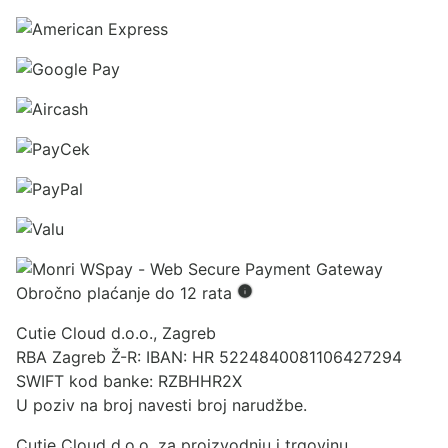
Obročno plaćanje do 12 rata
Cutie Cloud d.o.o., Zagreb
RBA Zagreb Ž-R: IBAN: HR 5224840081106427294
SWIFT kod banke: RZBHHR2X
U poziv na broj navesti broj narudžbe.
Cutie Cloud d.o.o. za proizvodnju i trgovinu