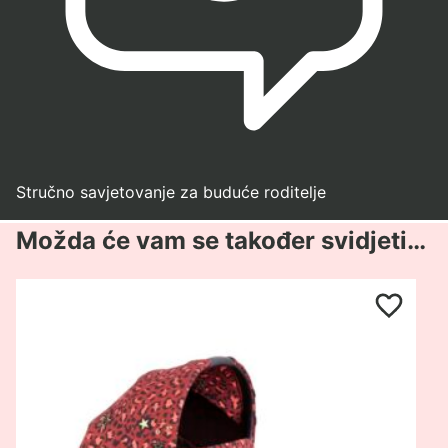
Stručno savjetovanje za buduće roditelje
Možda će vam se također svidjeti…
Pogledaj
proizvod
Cybex
Priam
Lux
Rockstar
košara