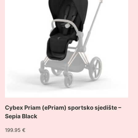
(ePriam)
sportsko
sjedište
–
Sepia
Black
Cybex Priam (ePriam) sportsko sjedište –
Sepia Black
199.95
€