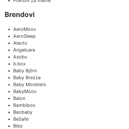
Pokloni za mame
Brendovi
AeroMoov
AeroSleep
Alecto
Angelcare
Asobu
b.box
Baby Björn
Baby Brezza
Baby Monsters
BabyMoov
Balon
Bambiboo
Baobaby
BeSafe
Bibs