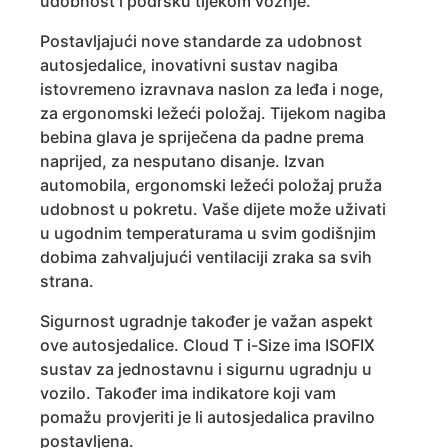
udobnost i podršku tijekom vožnje.
Postavljajući nove standarde za udobnost
autosjedalice, inovativni sustav nagiba
istovremeno izravnava naslon za leđa i noge,
za ergonomski ležeći položaj. Tijekom nagiba
bebina glava je spriječena da padne prema
naprijed, za nesputano disanje. Izvan
automobila, ergonomski ležeći položaj pruža
udobnost u pokretu. Vaše dijete može uživati
​​u ugodnim temperaturama u svim godišnjim
dobima zahvaljujući ventilaciji zraka sa svih
strana.
Sigurnost ugradnje također je važan aspekt
ove autosjedalice. Cloud T i-Size ima ISOFIX
sustav za jednostavnu i sigurnu ugradnju u
vozilo. Također ima indikatore koji vam
pomažu provjeriti je li autosjedalica pravilno
postavljena.