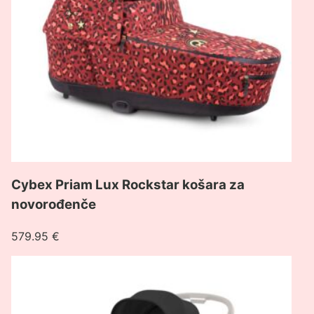
za
novorođenče
Cybex Priam Lux Rockstar košara za
novorođenče
579.95
€
Pogledaj
proizvod
Cybex
Priam