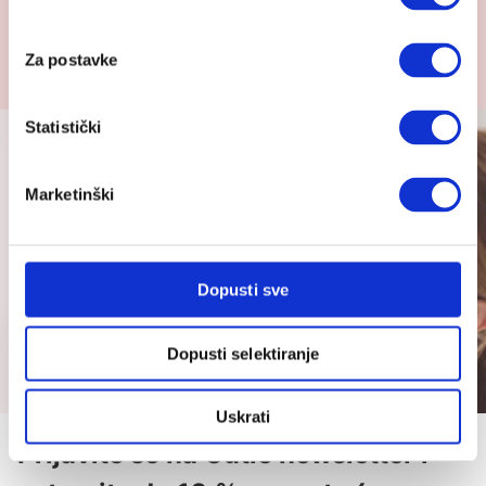
Cybex ljetna navlaka Cloud Z2
Za postavke
59.95
€
Statistički
Marketinški
Dopusti sve
Dopusti selektiranje
Uskrati
Prijavite se na Cutie newsletter i