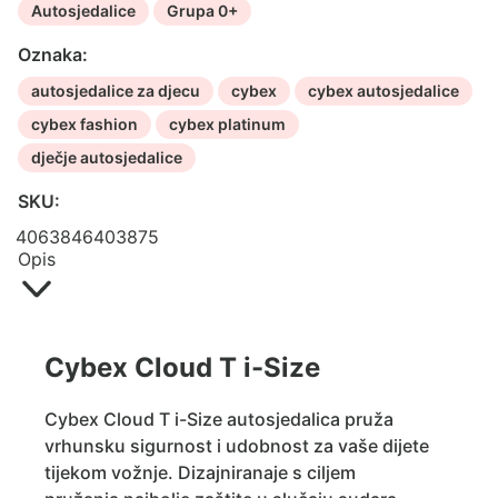
Autosjedalice
Grupa 0+
Oznaka:
autosjedalice za djecu
cybex
cybex autosjedalice
cybex fashion
cybex platinum
dječje autosjedalice
SKU:
4063846403875
Opis
Cybex Cloud T i-Size
Cybex Cloud T i-Size autosjedalica pruža
vrhunsku sigurnost i udobnost za vaše dijete
tijekom vožnje. Dizajniranaje s ciljem