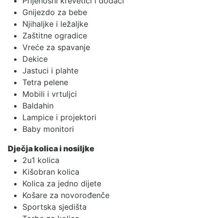
Prijenosni krevetići i dodaci
Gnijezdo za bebe
Njihaljke i ležaljke
Zaštitne ogradice
Vreće za spavanje
Dekice
Jastuci i plahte
Tetra pelene
Mobili i vrtuljci
Baldahin
Lampice i projektori
Baby monitori
Dječja kolica i nosiljke
2u1 kolica
Kišobran kolica
Kolica za jedno dijete
Košare za novorođenče
Sportska sjedišta