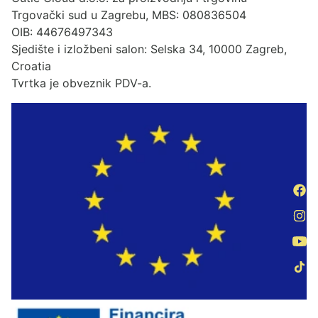
Trgovački sud u Zagrebu, MBS: 080836504
OIB: 44676497343
Sjedište i izložbeni salon: Selska 34, 10000 Zagreb,
Croatia
Tvrtka je obveznik PDV-a.