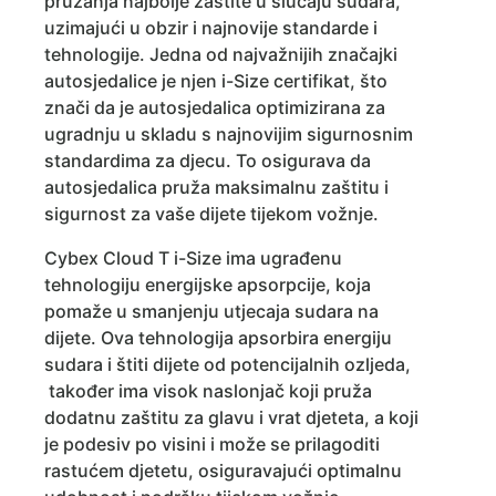
pružanja najbolje zaštite u slučaju sudara,
uzimajući u obzir i najnovije standarde i
tehnologije. Jedna od najvažnijih značajki
autosjedalice je njen i-Size certifikat, što
znači da je autosjedalica optimizirana za
ugradnju u skladu s najnovijim sigurnosnim
standardima za djecu. To osigurava da
autosjedalica pruža maksimalnu zaštitu i
sigurnost za vaše dijete tijekom vožnje.
Cybex Cloud T i-Size ima ugrađenu
tehnologiju energijske apsorpcije, koja
pomaže u smanjenju utjecaja sudara na
dijete. Ova tehnologija apsorbira energiju
sudara i štiti dijete od potencijalnih ozljeda,
također ima visok naslonjač koji pruža
dodatnu zaštitu za glavu i vrat djeteta, a koji
je podesiv po visini i može se prilagoditi
rastućem djetetu, osiguravajući optimalnu