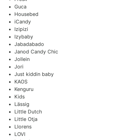
Guca
Housebed
iCandy
Izipizi
Izybaby
Jabadabado
Janod Candy Chic
Jollein
Jori
Just kiddin baby
KAOS
Kenguru
Kids
Lässig
Little Dutch
Little Otja
Llorens
LOVI