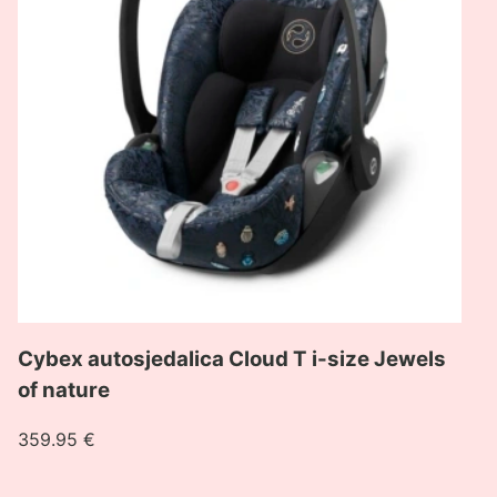
T
i-
size
Jewels
of
nature
Cybex autosjedalica Cloud T i-size Jewels
of nature
359.95
€