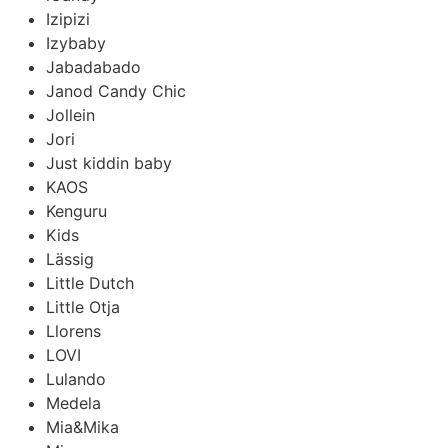
Izipizi
Izybaby
Jabadabado
Janod Candy Chic
Jollein
Jori
Just kiddin baby
KAOS
Kenguru
Kids
Lässig
Little Dutch
Little Otja
Llorens
LOVI
Lulando
Medela
Mia&Mika