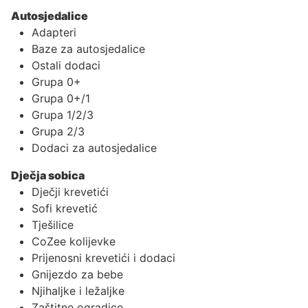
Autosjedalice
Adapteri
Baze za autosjedalice
Ostali dodaci
Grupa 0+
Grupa 0+/1
Grupa 1/2/3
Grupa 2/3
Dodaci za autosjedalice
Dječja sobica
Dječji krevetići
Sofi krevetić
Tješilice
CoZee kolijevke
Prijenosni krevetići i dodaci
Gnijezdo za bebe
Njihaljke i ležaljke
Zaštitne ogradice