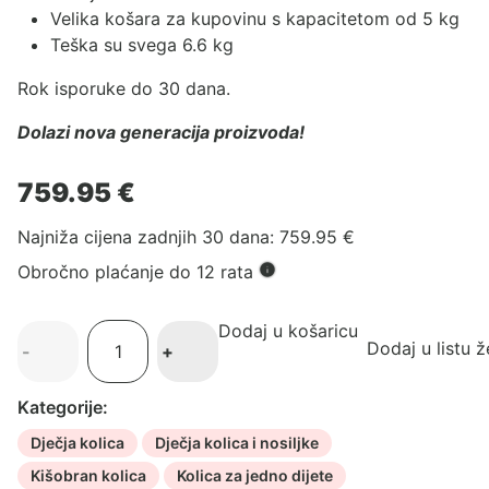
Velika košara za kupovinu s kapacitetom od 5 kg
Teška su svega 6.6 kg
Rok isporuke do 30 dana.
Dolazi nova generacija proizvoda!
759.95
€
Najniža cijena zadnjih 30 dana:
759.95
€
Obročno plaćanje do 12 rata
Dodaj u košaricu
Cybex
Dodaj u listu ž
-
+
Coya
kolica
Kategorije:
Jewels
of
Dječja kolica
Dječja kolica i nosiljke
Nature
Kišobran kolica
Kolica za jedno dijete