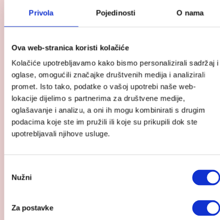
proizvod
Privola
Pojedinosti
O nama
Cybex
držač
za
Ova web-stranica koristi kolačiće
čašu
Kolačiće upotrebljavamo kako bismo personalizirali sadržaj i
2u1
oglase, omogućili značajke društvenih medija i analizirali
promet. Isto tako, podatke o vašoj upotrebi naše web-
lokacije dijelimo s partnerima za društvene medije,
oglašavanje i analizu, a oni ih mogu kombinirati s drugim
podacima koje ste im pružili ili koje su prikupili dok ste
upotrebljavali njihove usluge.
Odabir
Nužni
pristanka
Cybex držač za čašu 2u1
Za postavke