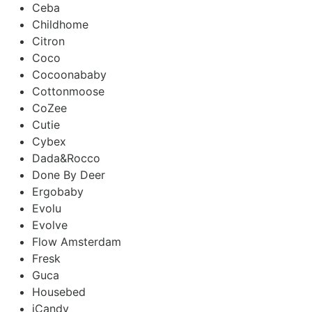
Ceba
Childhome
Citron
Coco
Cocoonababy
Cottonmoose
CoZee
Cutie
Cybex
Dada&Rocco
Done By Deer
Ergobaby
Evolu
Evolve
Flow Amsterdam
Fresk
Guca
Housebed
iCandy