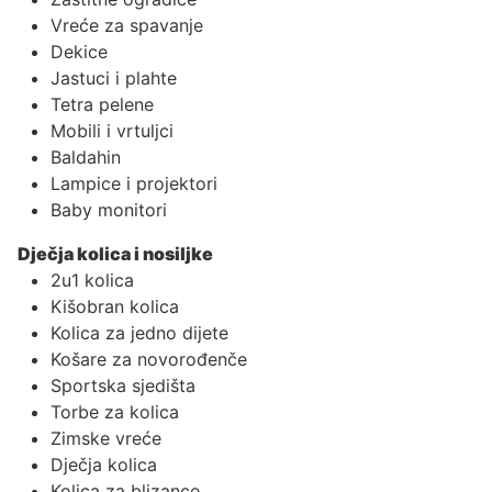
Vreće za spavanje
Dekice
Jastuci i plahte
Tetra pelene
Mobili i vrtuljci
Baldahin
Lampice i projektori
Baby monitori
Dječja kolica i nosiljke
2u1 kolica
Kišobran kolica
Kolica za jedno dijete
Košare za novorođenče
Sportska sjedišta
Torbe za kolica
Zimske vreće
Dječja kolica
Kolica za blizance