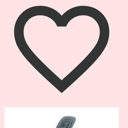
Pogledaj
proizvod
Cybex