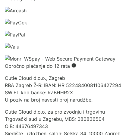
Obročno plaćanje do 12 rata
Cutie Cloud d.o.o., Zagreb
RBA Zagreb Ž-R: IBAN: HR 5224840081106427294
SWIFT kod banke: RZBHHR2X
U poziv na broj navesti broj narudžbe.
Cutie Cloud d.o.o. za proizvodnju i trgovinu
Trgovački sud u Zagrebu, MBS: 080836504
OIB: 44676497343
Sjedište i izložbeni salon: Selska 34, 10000 Zagreb,