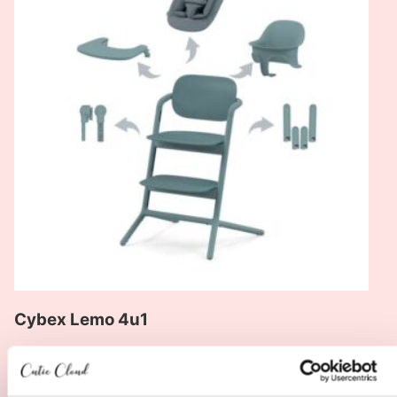
Lemo
4u1
Cybex Lemo 4u1
399.95
€
Pogledaj