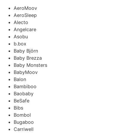
AeroMoov
AeroSleep
Alecto
Angelcare
Asobu
b.box
Baby Björn
Baby Brezza
Baby Monsters
BabyMoov
Balon
Bambiboo
Baobaby
BeSafe
Bibs
Bombol
Bugaboo
Carriwell