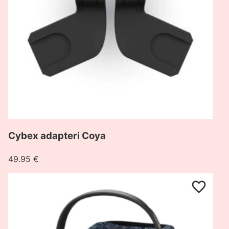
Cybex adapteri Coya
49.95
€
Pogledaj
proizvod
Cybex
autosjedalica
Cloud