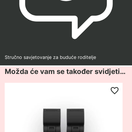
Stručno savjetovanje za buduće roditelje
Možda će vam se također svidjeti…
Pogledaj
proizvod
Cybex
adapteri
Coya