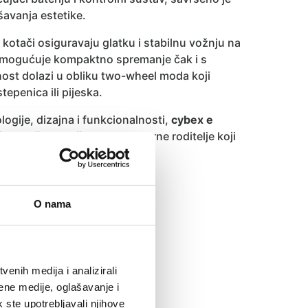
šavanja estetike.
 kotači osiguravaju glatku i stabilnu vožnju na
 omogućuje kompaktno spremanje čak i s
st dolazi u obliku two-wheel moda koji
epenica ili pijeska.
ogije, dizajna i funkcionalnosti,
cybex e
ža savršeno rješenje za moderne roditelje koji
O nama
enih medija i analizirali
ene medije, oglašavanje i
k ste upotrebljavali njihove