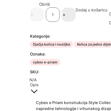
Obriši
Dodaj u košaricu
Cybex
D
-
+
e-
Priam
D
konstrukcija
Style
Kategorije:
Collection
Dječja kolica i nosiljke
Kolica za jedno dijet
količina
Oznaka:
cybex e-priam
SKU:
N/A
Opis
Cybex e Priam konstrukcija Style Colle
napredne tehnologije i vrhunskog dizaj