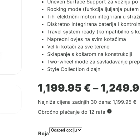
Uneven Surface Support za vožnju po
Rocking mode (funkcija ljuljanja putem 
Tihi električni motori integrirani u stra
Diskretno integrirana baterija i kontrol
Travel system ready (kompatibilno s
k
Napredni ovjes na svim kotačima
Veliki kotači za sve terene
Sklapanje s košarom na konstrukciji
Two-wheel mode za savladavanje prep
Style Collection dizajn
1,199.95
€
–
1,249.
Najniža cijena zadnjih 30 dana:
1,199.95
€
Obročno plaćanje do 12 rata
Boja