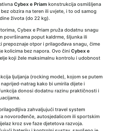
vativna
Cybex e Priam
konstrukcija osmišljena
bez obzira na teren ili uvjete, i to od samog
dine života (do 22 kg).
motorima, Cybex e Priam pruža dodatnu snagu
im površinama poput kaldrme, šljunka ili
i prepoznaje otpor i prilagođava snagu, čime
je kolicima bez napora. Ovo čini
Cybex e
elje koji žele maksimalnu kontrolu i udobnost
nkcija ljuljanja (rocking mode), kojom se putem
naprijed-natrag kako bi umirila dijete i
unkcija donosi dodatnu razinu praktičnosti i
uacijama.
rilagodljiva zahvaljujući travel system
za novorođenče, autosjedalicom ili sportskim
elaz kroz sve faze djetetova razvoja.
ujući bateriju i kontrolni sustav, savršeno je