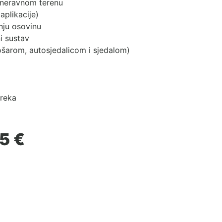
 neravnom terenu
aplikacije)
žnju osovinu
ni sustav
ošarom
, autosjedalicom i
sjedalom
)
reka
Raspon
95
€
cijena:
od
1,199.95 €
do
1,249.95 €