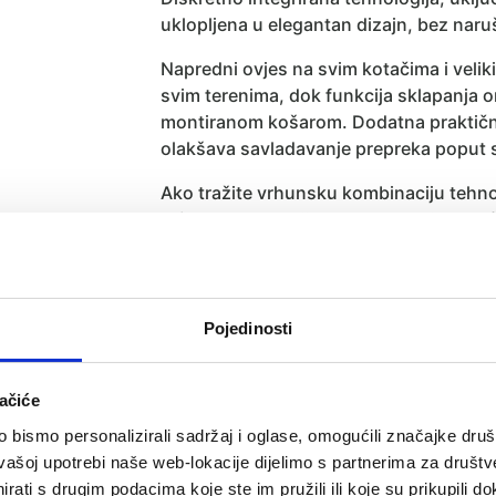
uklopljena u elegantan dizajn, bez naru
Napredni ovjes na svim kotačima i veliki
svim terenima, dok funkcija sklapanja
montiranom košarom. Dodatna praktično
olakšava savladavanje prepreka poput st
Ako tražite vrhunsku kombinaciju tehnol
priam
konstrukcija Style Collection pru
žele više od klasičnih kolica.
Dimenzije (rasklopljeno):
Pojedinosti
Duljina: 84 – 93,5 cm
Širina: 60 cm
Visina: 100 – 109 cm
ačiće
bismo personalizirali sadržaj i oglase, omogućili značajke društv
Dimenzije (sklopljeno):
vašoj upotrebi naše web-lokacije dijelimo s partnerima za društv
Duljina: 31 cm
rati s drugim podacima koje ste im pružili ili koje su prikupili do