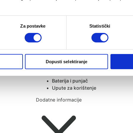
Širina: 52 cm
Visina: 88 cm
Težina:
15,2 kg
Za postavke
Statistički
U pakiranju dolazi:
Cybex e-Priam konstrukcija s kota
Osnova sjedala (seat unit)
Bumper bar (prednja zaštita)
Dopusti selektiranje
Adapteri za autosjedalicu
Kišna navlaka
Baterija i punjač
Upute za korištenje
Dodatne informacije