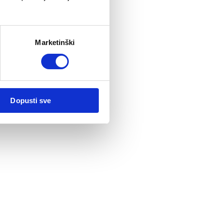
Marketinški
čima
Dopusti sve