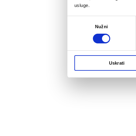
usluge.
Odabir
Nužni
pristanka
Uskrati