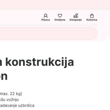
Prijava
Omiljeno
Kampanje
Košarica
 konstrukcija
on
max. 22 kg)
kšu vožnju
ladavanje uzbrdica