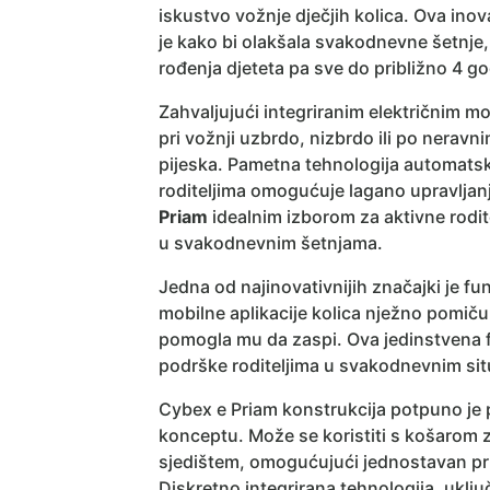
iskustvo vožnje dječjih kolica. Ova ino
je kako bi olakšala svakodnevne šetnje, 
rođenja djeteta pa sve do približno 4 go
Zahvaljujući integriranim električnim 
pri vožnji uzbrdo, nizbrdo ili po neravn
pijeska. Pametna tehnologija automatsk
roditeljima omogućuje lagano upravljan
Priam
idealnim izborom za aktivne rodit
u svakodnevnim šetnjama.
Jedna od najinovativnijih značajki je fu
mobilne aplikacije kolica nježno pomiču 
pomogla mu da zaspi. Ova jedinstvena f
podrške roditeljima u svakodnevnim sit
Cybex e Priam konstrukcija potpuno je p
konceptu. Može se koristiti s košarom 
sjedištem, omogućujući jednostavan prij
Diskretno integrirana tehnologija, uključ