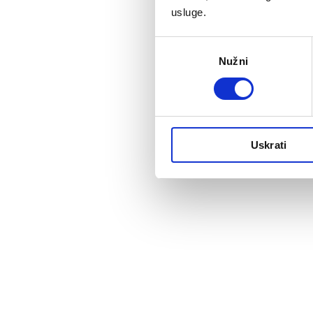
usluge.
Odabir
Nužni
pristanka
Uskrati