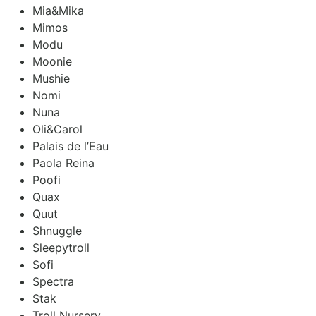
Mia&Mika
Mimos
Modu
Moonie
Mushie
Nomi
Nuna
Oli&Carol
Palais de l’Eau
Paola Reina
Poofi
Quax
Quut
Shnuggle
Sleepytroll
Sofi
Spectra
Stak
Troll Nursery