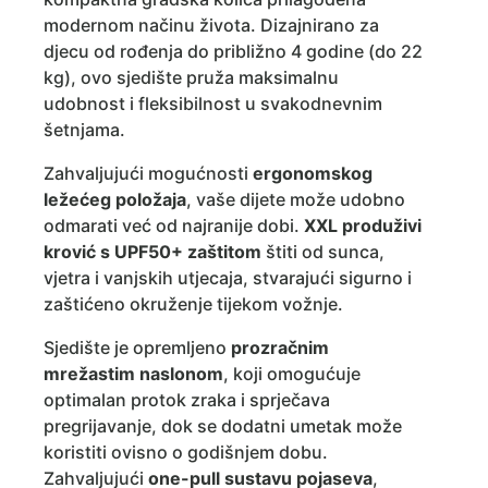
modernom načinu života. Dizajnirano za
djecu od rođenja do približno 4 godine (do 22
kg), ovo sjedište pruža maksimalnu
udobnost i fleksibilnost u svakodnevnim
šetnjama.
Zahvaljujući mogućnosti
ergonomskog
ležećeg položaja
, vaše dijete može udobno
odmarati već od najranije dobi.
XXL produživi
krović s UPF50+ zaštitom
štiti od sunca,
vjetra i vanjskih utjecaja, stvarajući sigurno i
zaštićeno okruženje tijekom vožnje.
Sjedište je opremljeno
prozračnim
mrežastim naslonom
, koji omogućuje
optimalan protok zraka i sprječava
pregrijavanje, dok se dodatni umetak može
koristiti ovisno o godišnjem dobu.
Zahvaljujući
one-pull sustavu pojaseva
,