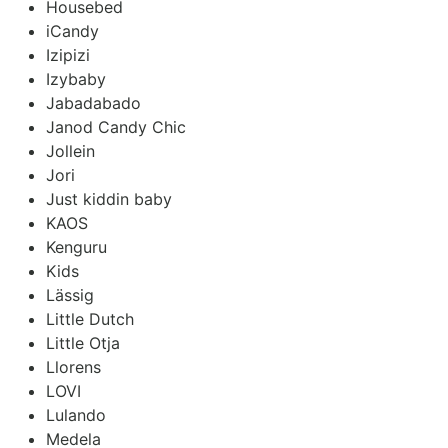
Housebed
iCandy
Izipizi
Izybaby
Jabadabado
Janod Candy Chic
Jollein
Jori
Just kiddin baby
KAOS
Kenguru
Kids
Lässig
Little Dutch
Little Otja
Llorens
LOVI
Lulando
Medela