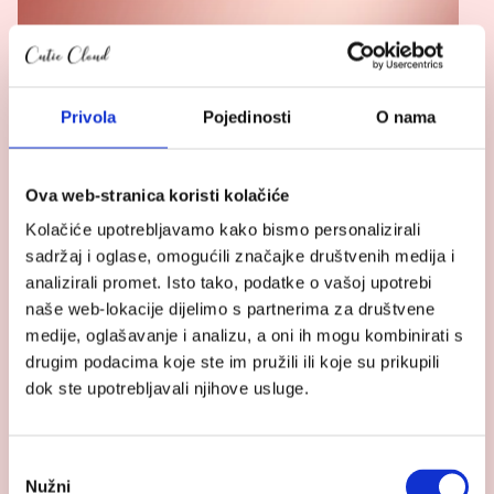
Privola
Pojedinosti
O nama
Ova web-stranica koristi kolačiće
Kolačiće upotrebljavamo kako bismo personalizirali
sadržaj i oglase, omogućili značajke društvenih medija i
analizirali promet. Isto tako, podatke o vašoj upotrebi
naše web-lokacije dijelimo s partnerima za društvene
medije, oglašavanje i analizu, a oni ih mogu kombinirati s
drugim podacima koje ste im pružili ili koje su prikupili
Cybex Mios konstrukcija Style Collection
dok ste upotrebljavali njihove usluge.
499.95
€
–
549.95
€
Raspon cijena: od 499.95 € do
549.95 €
Odabir
Nužni
pristanka