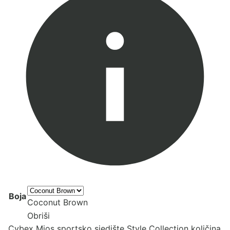
Boja
Coconut Brown
Obriši
Cybex Mios sportsko sjedište Style Collection količina