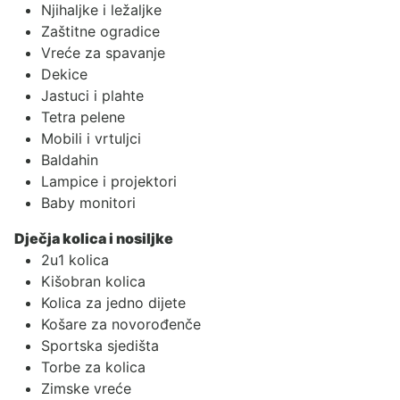
Njihaljke i ležaljke
Zaštitne ogradice
Vreće za spavanje
Dekice
Jastuci i plahte
Tetra pelene
Mobili i vrtuljci
Baldahin
Lampice i projektori
Baby monitori
Dječja kolica i nosiljke
2u1 kolica
Kišobran kolica
Kolica za jedno dijete
Košare za novorođenče
Sportska sjedišta
Torbe za kolica
Zimske vreće