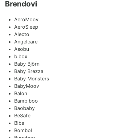
Brendovi
AeroMoov
AeroSleep
Alecto
Angelcare
Asobu
b.box
Baby Björn
Baby Brezza
Baby Monsters
BabyMoov
Balon
Bambiboo
Baobaby
BeSafe
Bibs
Bombol
Bugaboo