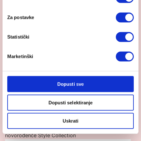
Za postavke
Statistički
Marketinški
Dopusti sve
Dopusti selektiranje
Uskrati
Pogledaj proizvod Cybex Mios/Coya košara za
novorođenče Style Collection