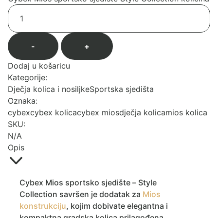
-
+
Dodaj u košaricu
Kategorije:
Dječja kolica i nosiljke
Sportska sjedišta
Oznaka:
cybex
cybex kolica
cybex mios
dječja kolica
mios kolica
SKU:
N/A
Opis
Cybex Mios sportsko sjedište – Style
Collection savršen je dodatak za
Mios
konstrukciju
, kojim dobivate elegantna i
kompaktna gradska kolica prilagođena