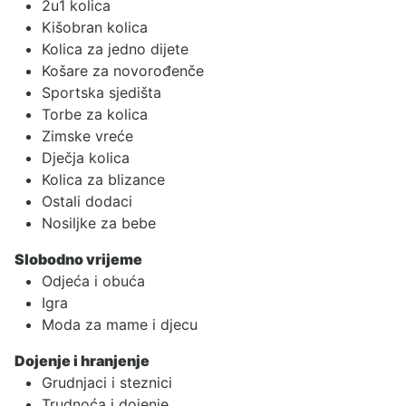
2u1 kolica
Kišobran kolica
Kolica za jedno dijete
Košare za novorođenče
Sportska sjedišta
Torbe za kolica
Zimske vreće
Dječja kolica
Kolica za blizance
Ostali dodaci
Nosiljke za bebe
Slobodno vrijeme
Odjeća i obuća
Igra
Moda za mame i djecu
Dojenje i hranjenje
Grudnjaci i steznici
Trudnoća i dojenje