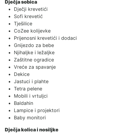
Dječja sobica
Dječji krevetići
Sofi krevetić
Tješilice
CoZee kolijevke
Prijenosni krevetići i dodaci
Gnijezdo za bebe
Njihaljke i ležaljke
Zaštitne ogradice
Vreće za spavanje
Dekice
Jastuci i plahte
Tetra pelene
Mobili i vrtuljci
Baldahin
Lampice i projektori
Baby monitori
Dječja kolica i nosiljke