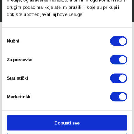
drugim podacima koje ste im pružili ili koje su prikupili
Stručno savjetovanje za buduće roditelje
dok ste upotrebljavali njihove usluge.
Prijavite se na Cutie newsletter i
Odabir
ostvarite do 10 % popusta (:
Nužni
pristanka
Povremeno ćemo Vam slati slatke novosti, zanimljive
Za postavke
tekstove i akcije, a kod za popust stiže u Vaš
sandučić.
*Provjeriti neželjenu poštu.
Statistički
Ime
*
Marketinški
Email
*
Dopusti sve
Pošalji