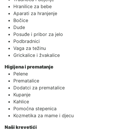
Hranilice za bebe
Aparati za hranjenje
Bočice
Dude
Posuđe i pribor za jelo
Podbradnici
Vaga za težinu
Grickalice i žvakalice
Higijena i prematanje
Pelene
Prematalice
Dodatci za prematalice
Kupanje
Kahlice
Pomoćna stepenica
Kozmetika za mame i djecu
Naši krevetići