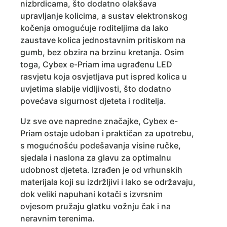
nizbrdicama, što dodatno olakšava
upravljanje kolicima, a sustav elektronskog
kočenja omogućuje roditeljima da lako
zaustave kolica jednostavnim pritiskom na
gumb, bez obzira na brzinu kretanja. Osim
toga, Cybex e-Priam ima ugrađenu LED
rasvjetu koja osvjetljava put ispred kolica u
uvjetima slabije vidljivosti, što dodatno
povećava sigurnost djeteta i roditelja.
Uz sve ove napredne značajke, Cybex e-
Priam ostaje udoban i praktičan za upotrebu,
s mogućnošću podešavanja visine ručke,
sjedala i naslona za glavu za optimalnu
udobnost djeteta. Izrađen je od vrhunskih
materijala koji su izdržljivi i lako se održavaju,
dok veliki napuhani kotači s izvrsnim
ovjesom pružaju glatku vožnju čak i na
neravnim terenima.