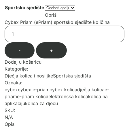
Sportsko sjedište
Obriši
Cybex Priam (ePriam) sportsko sjedište količina
-
+
Dodaj u košaricu
Kategorije:
Dječja kolica i nosiljke
Sportska sjedišta
Oznaka:
cybex
cybex e-priam
cybex kolica
dječja kolica
e-
priam
e-priam kolica
elektronska kolica
kolica na
aplikaciju
kolica za djecu
SKU:
N/A
Opis