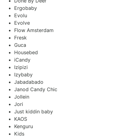
Done By Deer
Ergobaby
Evolu
Evolve
Flow Amsterdam
Fresk
Guca
Housebed
iCandy
Izipizi
Izybaby
Jabadabado
Janod Candy Chic
Jollein
Jori
Just kiddin baby
KAOS
Kenguru
Kids