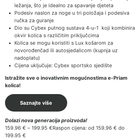
ležanja, što je idealno za spavanje djeteta
Podesiv naslon za noge u tri položaja i podesiva
ručka za guranje
Dio su Cybex putnog sustava 4-u-1 koji kombinira
okvir kolica s različitim priključcima
Kolica se mogu koristiti s Lux
košarom za
novorođenčad
ili
autosjedalicom
(kupnja uz
nadoplatu)
Cijena uključuje: Cybex sportsko sjedište
Istražite sve o inovativnim mogućnostima e-Priam
kolica!
Saznajte više
Dolazi nova generacija proizvoda!
159.96
€
–
199.95
€
Raspon cijena: od 159.96 € do
199.95 €