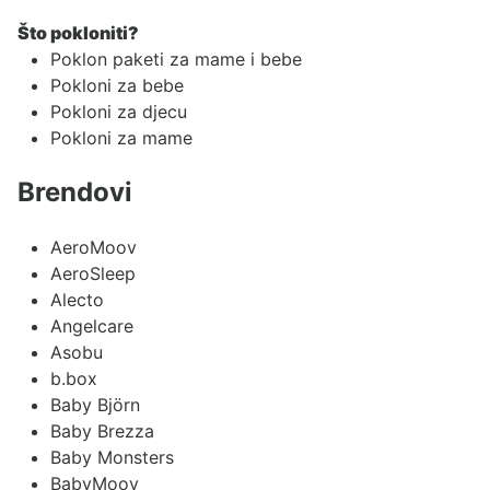
Što pokloniti?
Poklon paketi za mame i bebe
Pokloni za bebe
Pokloni za djecu
Pokloni za mame
Brendovi
AeroMoov
AeroSleep
Alecto
Angelcare
Asobu
b.box
Baby Björn
Baby Brezza
Baby Monsters
BabyMoov