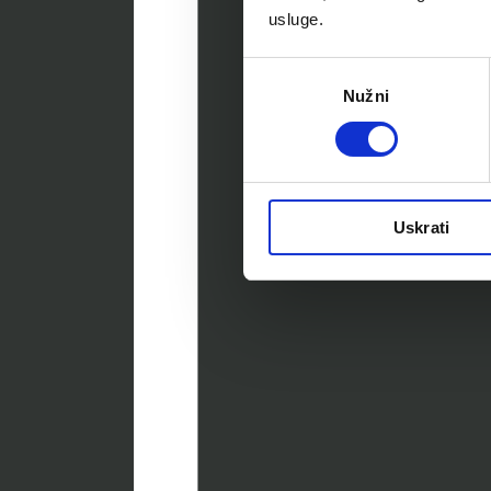
usluge.
Odabir
Nužni
pristanka
Uskrati