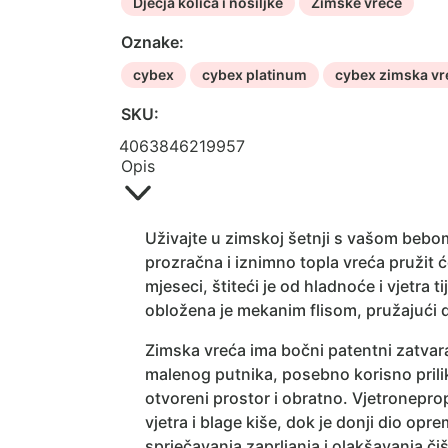
Dječja kolica i nosiljke
Zimske vreće
Oznake:
cybex
cybex platinum
cybex zimska vr
SKU:
4063846219957
Opis
Uživajte u zimskoj šetnji s vašom beb
prozračna i iznimno topla vreća pružit 
mjeseci, štiteći je od hladnoće i vjetra
obložena je mekanim flisom, pružajući 
Zimska vreća ima bočni patentni zatvara
malenog putnika, posebno korisno prili
otvoreni prostor i obratno. Vjetronepro
vjetra i blage kiše, dok je donji dio op
sprječavanja zaprljanja i olakšavanja či