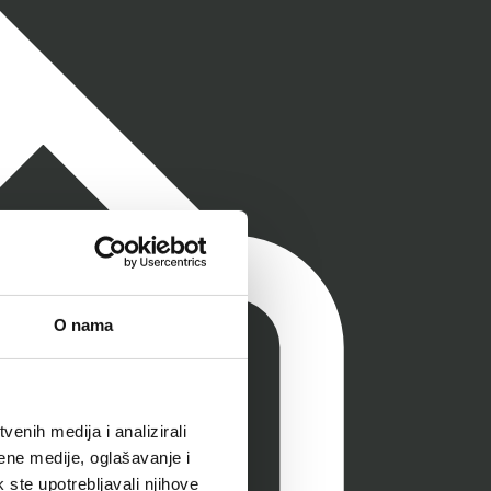
O nama
enih medija i analizirali
ene medije, oglašavanje i
k ste upotrebljavali njihove